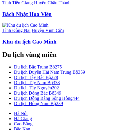
Tỉnh Tiền Giang
Huyện Châu Thành
Bách Nhật Hoa Viên
Tỉnh Đồng Nai
Huyện Vĩnh Cửu
Khu du lịch Cao Minh
Du lịch vùng miền
Du lịch Bắc Trung Bộ
275
Du lịch Duyên Hải Nam Trung Bộ
359
Du lịch Tây Bắc Bộ
228
Du lịch Tây Nam Bộ
338
Du lịch Tây Nguyên
202
Du lịch Đông Bắc Bộ
349
Du lịch Đồng Bằng Sông Hồng
444
Du lịch Đông Nam Bộ
239
Hà Nội
Hà Giang
Cao Bằng
Bắc Kạn