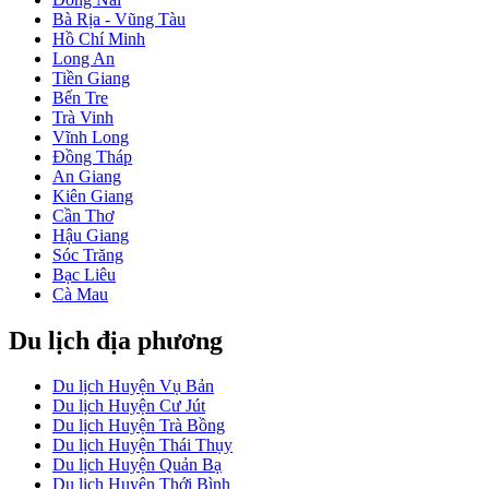
Bà Rịa - Vũng Tàu
Hồ Chí Minh
Long An
Tiền Giang
Bến Tre
Trà Vinh
Vĩnh Long
Đồng Tháp
An Giang
Kiên Giang
Cần Thơ
Hậu Giang
Sóc Trăng
Bạc Liêu
Cà Mau
Du lịch địa phương
Du lịch Huyện Vụ Bản
Du lịch Huyện Cư Jút
Du lịch Huyện Trà Bồng
Du lịch Huyện Thái Thụy
Du lịch Huyện Quản Bạ
Du lịch Huyện Thới Bình