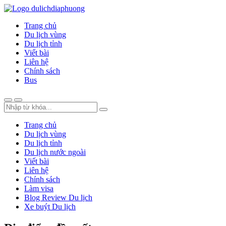
Trang chủ
Du lịch vùng
Du lịch tỉnh
Viết bài
Liên hệ
Chính sách
Bus
Trang chủ
Du lịch vùng
Du lịch tỉnh
Du lịch nước ngoài
Viết bài
Liên hệ
Chính sách
Làm visa
Blog Review Du lịch
Xe buýt Du lịch