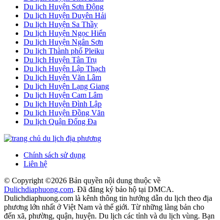
Du lịch Huyện Sơn Động
Du lịch Huyện Duyên Hải
Du lịch Huyện Sa Thầy
Du lịch Huyện Ngọc Hiển
Du lịch Huyện Ngân Sơn
Du lịch Thành phố Pleiku
Du lịch Huyện Tân Trụ
Du lịch Huyện Lập Thạch
Du lịch Huyện Văn Lâm
Du lịch Huyện Lạng Giang
Du lịch Huyện Cam Lâm
Du lịch Huyện Đình Lập
Du lịch Huyện Đồng Văn
Du lịch Quận Đống Đa
Chính sách sử dụng
Liên hệ
© Copyright ©
2026 Bản quyền nội dung thuộc về
Dulichdiaphuong.com
. Đã đăng ký bảo hộ tại DMCA.
Dulichdiaphuong.com là kênh thông tin hướng dẫn du lịch theo địa
phương lớn nhất ở Việt Nam và thế giới. Từ những làng bản cho
đến xã, phường, quận, huyện. Du lịch các tỉnh và du lịch vùng. Bạn