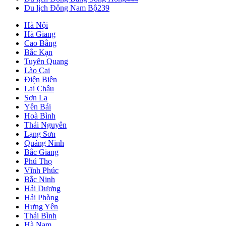
Du lịch Đông Nam Bộ
239
Hà Nội
Hà Giang
Cao Bằng
Bắc Kạn
Tuyên Quang
Lào Cai
Điện Biên
Lai Châu
Sơn La
Yên Bái
Hoà Bình
Thái Nguyên
Lạng Sơn
Quảng Ninh
Bắc Giang
Phú Thọ
Vĩnh Phúc
Bắc Ninh
Hải Dương
Hải Phòng
Hưng Yên
Thái Bình
Hà Nam