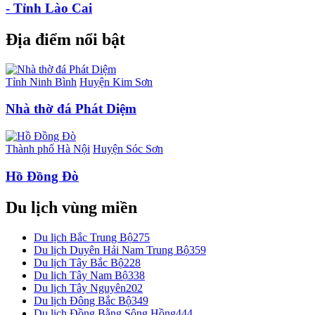
- Tỉnh Lào Cai
Địa điểm nổi bật
Tỉnh Ninh Bình
Huyện Kim Sơn
Nhà thờ đá Phát Diệm
Thành phố Hà Nội
Huyện Sóc Sơn
Hồ Đồng Đò
Du lịch vùng miền
Du lịch Bắc Trung Bộ
275
Du lịch Duyên Hải Nam Trung Bộ
359
Du lịch Tây Bắc Bộ
228
Du lịch Tây Nam Bộ
338
Du lịch Tây Nguyên
202
Du lịch Đông Bắc Bộ
349
Du lịch Đồng Bằng Sông Hồng
444