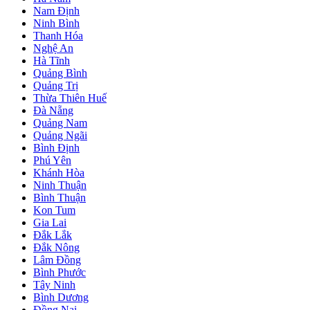
Nam Định
Ninh Bình
Thanh Hóa
Nghệ An
Hà Tĩnh
Quảng Bình
Quảng Trị
Thừa Thiên Huế
Đà Nẵng
Quảng Nam
Quảng Ngãi
Bình Định
Phú Yên
Khánh Hòa
Ninh Thuận
Bình Thuận
Kon Tum
Gia Lai
Đắk Lắk
Đắk Nông
Lâm Đồng
Bình Phước
Tây Ninh
Bình Dương
Đồng Nai