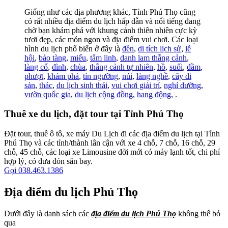
Giống như các địa phương khác, Tỉnh Phú Thọ cũng
có rất nhiều địa điểm du lịch hấp dẫn và nổi tiếng đang
chờ bạn khám phá với khung cảnh thiên nhiên cực kỳ
tươi đẹp, các món ngon và địa điểm vui chơi. Các loại
hình du lịch phổ biến ở đây là
đền
,
di tích lịch sử
,
lễ
hội
,
bảo tàng
,
miếu
,
tâm linh
,
danh lam thắng cảnh
,
làng cổ
,
đình
,
chùa
,
thắng cảnh tự nhiên
,
hồ
,
suối
,
đầm
,
phượt
,
khám phá
,
tín ngưỡng
,
núi
,
làng nghề
,
cây di
sản
,
thác
,
du lịch sinh thái
,
vui chơi giải trí
,
nghỉ dưỡng
,
vườn quốc gia
,
du lịch cộng đồng
,
hang động
, .
Thuê xe du lịch, đặt tour tại Tỉnh Phú Thọ
Đặt tour, thuê ô tô, xe máy Du Lịch đi các địa điểm du lịch tại Tỉnh
Phú Thọ và các tỉnh/thành lân cận với xe 4 chỗ, 7 chỗ, 16 chỗ, 29
chỗ, 45 chỗ, các loại xe Limousine đời mới có máy lạnh tốt, chi phí
hợp lý, có đưa đón sân bay.
Gọi 038.463.1386
Địa điểm du lịch Phú Thọ
Dưới đây là danh sách các
địa điểm du lịch Phú Thọ
không thể bỏ
qua