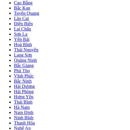
Cao Bằng
Bắc Kạn
Tuyên Quang
Lào Cai
Điện Biên
Lai Châu
Sơn La
Yên Bái
Hoà Bình
Thái Nguyên
Lạng Sơn
Quảng Ninh
Bắc Giang
Phú Thọ
Vĩnh Phúc
Bắc Ninh
Hải Dương
Hải Phòng
Hưng Yên
Thái Bình
Hà Nam
Nam Định
Ninh Bình
Thanh Hóa
Nghệ An