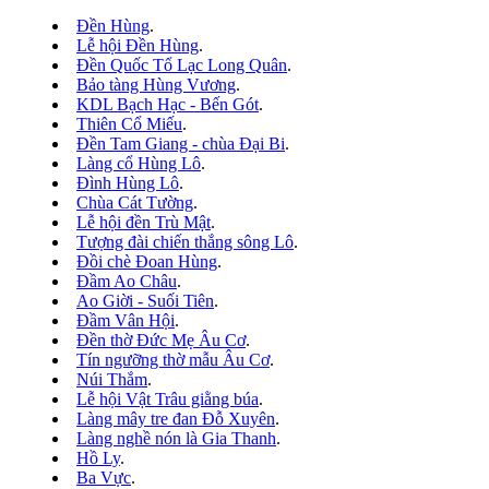
Đền Hùng
.
Lễ hội Đền Hùng
.
Đền Quốc Tổ Lạc Long Quân
.
Bảo tàng Hùng Vương
.
KDL Bạch Hạc - Bến Gót
.
Thiên Cổ Miếu
.
Đền Tam Giang - chùa Đại Bi
.
Làng cổ Hùng Lô
.
Đình Hùng Lô
.
Chùa Cát Tường
.
Lễ hội đền Trù Mật
.
Tượng đài chiến thắng sông Lô
.
Đồi chè Đoan Hùng
.
Đầm Ao Châu
.
Ao Giời - Suối Tiên
.
Đầm Vân Hội
.
Đền thờ Đức Mẹ Âu Cơ
.
Tín ngưỡng thờ mẫu Âu Cơ
.
Núi Thắm
.
Lễ hội Vật Trâu giằng búa
.
Làng mây tre đan Đỗ Xuyên
.
Làng nghề nón là Gia Thanh
.
Hồ Ly
.
Ba Vực
.