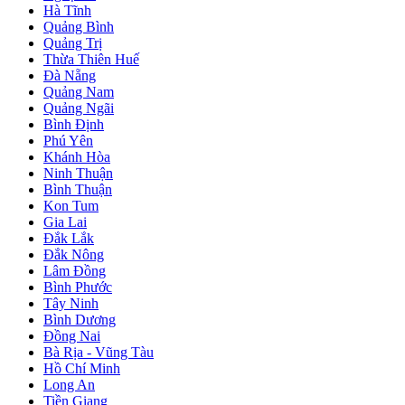
Hà Tĩnh
Quảng Bình
Quảng Trị
Thừa Thiên Huế
Đà Nẵng
Quảng Nam
Quảng Ngãi
Bình Định
Phú Yên
Khánh Hòa
Ninh Thuận
Bình Thuận
Kon Tum
Gia Lai
Đắk Lắk
Đắk Nông
Lâm Đồng
Bình Phước
Tây Ninh
Bình Dương
Đồng Nai
Bà Rịa - Vũng Tàu
Hồ Chí Minh
Long An
Tiền Giang