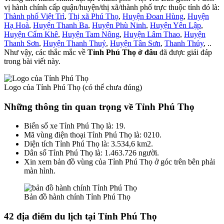
vị hành chính cấp quận/huyện/thị xã/thành phố trực thuộc tỉnh đó là:
Thành phố Việt Trì
,
Thị xã Phú Thọ
,
Huyện Đoan Hùng
,
Huyện
Hạ Hoà
,
Huyện Thanh Ba
,
Huyện Phù Ninh
,
Huyện Yên Lập
,
Huyện Cẩm Khê
,
Huyện Tam Nông
,
Huyện Lâm Thao
,
Huyện
Thanh Sơn
,
Huyện Thanh Thuỷ
,
Huyện Tân Sơn
,
Thanh Thủy
, ..
Như vậy, các thắc mắc về
Tỉnh Phú Thọ ở đâu
đã được giải đáp
trong bài viết này.
Logo của Tỉnh Phú Thọ (có thể chưa đúng)
Những thông tin quan trọng về Tỉnh Phú Thọ
Biển số xe Tỉnh Phú Thọ là: 19.
Mã vùng điện thoại Tỉnh Phú Thọ là: 0210.
Diện tích Tỉnh Phú Thọ là: 3.534,6 km2.
Dân số Tỉnh Phú Thọ là: 1.463.726 người.
Xin xem bản đồ vùng của Tỉnh Phú Thọ ở góc trên bên phải
màn hình.
Bản đồ hành chính Tỉnh Phú Thọ
42 địa điểm du lịch tại Tỉnh Phú Thọ