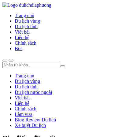
Trang chủ
Du lịch vùng
Du lịch tỉnh
Viết bài
Liên hệ
Chính sách
Bus
Trang chủ
Du lịch vùng
Du lịch tỉnh
Du lịch nước ngoài
Viết bài
Liên hệ
Chính sách
Làm visa
Blog Review Du lịch
Xe buýt Du lịch