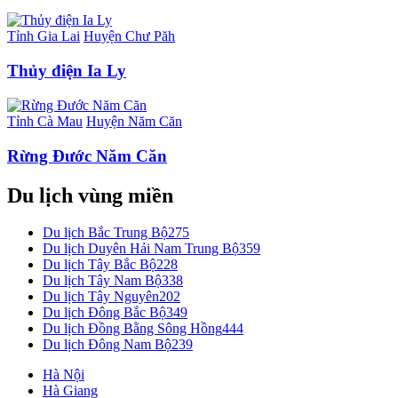
Tỉnh Gia Lai
Huyện Chư Păh
Thủy điện Ia Ly
Tỉnh Cà Mau
Huyện Năm Căn
Rừng Đước Năm Căn
Du lịch vùng miền
Du lịch Bắc Trung Bộ
275
Du lịch Duyên Hải Nam Trung Bộ
359
Du lịch Tây Bắc Bộ
228
Du lịch Tây Nam Bộ
338
Du lịch Tây Nguyên
202
Du lịch Đông Bắc Bộ
349
Du lịch Đồng Bằng Sông Hồng
444
Du lịch Đông Nam Bộ
239
Hà Nội
Hà Giang