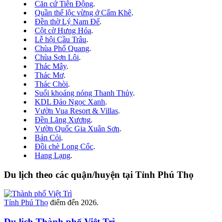
Căn cứ Tiên Động
.
Quần thể lộc vừng ở Cẩm Khê
.
Đền thờ Lý Nam Đế
.
Cột cờ Hưng Hóa
.
Lễ hội Cầu Trâu
.
Chùa Phổ Quang
.
Chùa Sơn Lôi
.
Thác Mây
.
Thác Mơ
.
Thác Chòi
.
Suối khoáng nóng Thanh Thủy
.
KDL Đảo Ngọc Xanh
.
Vườn Vua Resort & Villas
.
Đền Lăng Xương
.
Vườn Quốc Gia Xuân Sơn
.
Bản Cỏi
.
Đồi chè Long Cốc
.
Hang Lạng
.
Du lịch theo các quận/huyện tại Tỉnh Phú Thọ
Tỉnh Phú Thọ
điểm đến 2026.
Du lịch Thành phố Việt Trì