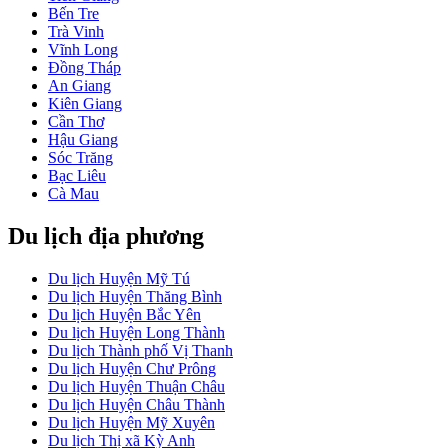
Bến Tre
Trà Vinh
Vĩnh Long
Đồng Tháp
An Giang
Kiên Giang
Cần Thơ
Hậu Giang
Sóc Trăng
Bạc Liêu
Cà Mau
Du lịch địa phương
Du lịch Huyện Mỹ Tú
Du lịch Huyện Thăng Bình
Du lịch Huyện Bắc Yên
Du lịch Huyện Long Thành
Du lịch Thành phố Vị Thanh
Du lịch Huyện Chư Prông
Du lịch Huyện Thuận Châu
Du lịch Huyện Châu Thành
Du lịch Huyện Mỹ Xuyên
Du lịch Thị xã Kỳ Anh