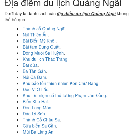
Địa điểm du lịch Quảng Ngãi
Dưới đây là danh sách các
địa điểm du lịch Quảng Ngãi
không
thể bỏ qua
Thành cổ Quảng Ngãi
.
Núi Thiên Ấn
.
Bãi Biển Mỹ Khê
.
Bãi tắm Dung Quất
.
Đồng Muối Sa Huỳnh
.
Khu du lịch Thác Trắng
.
Bãi dừa
.
Ba Tân Gân
.
Núi Cà Đam
.
Khu bảo tồn thiên nhiên Kon Chư Răng
.
Đèo Vi Ô Lắc
.
Khu lưu niệm cố thủ tướng Phạm văn Đồng
.
Biển Khe Hai
.
Đèo Long Môn
.
Đảo Lý Sơn
.
Thành Cổ Châu Sa
.
Cửa biển Sa Cần
.
Mũi Ba Làng An
.