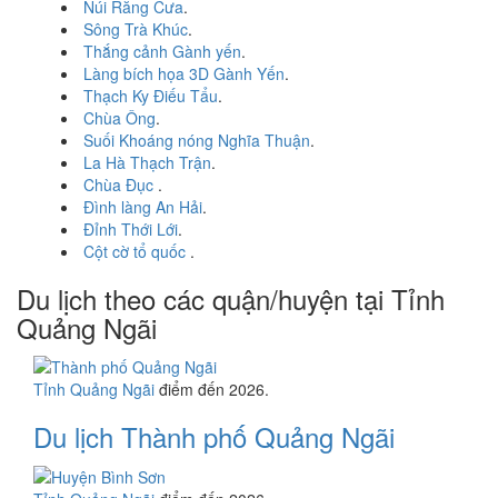
Núi Răng Cưa
.
Sông Trà Khúc
.
Thắng cảnh Gành yến
.
Làng bích họa 3D Gành Yến
.
Thạch Ky Điếu Tẩu
.
Chùa Ông
.
Suối Khoáng nóng Nghĩa Thuận
.
La Hà Thạch Trận
.
Chùa Đục
.
Đình làng An Hải
.
Đỉnh Thới Lới
.
Cột cờ tổ quốc
.
Du lịch theo các quận/huyện tại Tỉnh
Quảng Ngãi
Tỉnh Quảng Ngãi
điểm đến 2026.
Du lịch Thành phố Quảng Ngãi