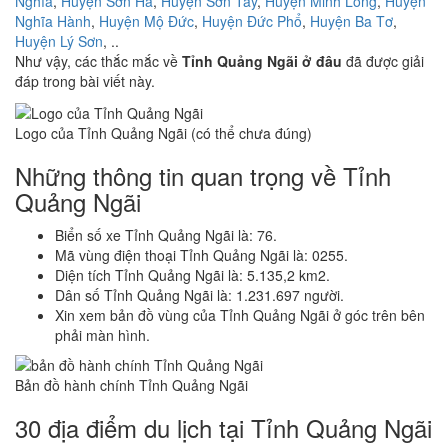
Nghĩa
,
Huyện Sơn Hà
,
Huyện Sơn Tây
,
Huyện Minh Long
,
Huyện
Nghĩa Hành
,
Huyện Mộ Đức
,
Huyện Đức Phổ
,
Huyện Ba Tơ
,
Huyện Lý Sơn
, ..
Như vậy, các thắc mắc về
Tỉnh Quảng Ngãi ở đâu
đã được giải
đáp trong bài viết này.
Logo của Tỉnh Quảng Ngãi (có thể chưa đúng)
Những thông tin quan trọng về Tỉnh
Quảng Ngãi
Biển số xe Tỉnh Quảng Ngãi là: 76.
Mã vùng điện thoại Tỉnh Quảng Ngãi là: 0255.
Diện tích Tỉnh Quảng Ngãi là: 5.135,2 km2.
Dân số Tỉnh Quảng Ngãi là: 1.231.697 người.
Xin xem bản đồ vùng của Tỉnh Quảng Ngãi ở góc trên bên
phải màn hình.
Bản đồ hành chính Tỉnh Quảng Ngãi
30 địa điểm du lịch tại Tỉnh Quảng Ngãi