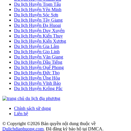
Du lịch Huyện Trạm Tấu
Du lịch Huyện Yên Minh
Du lịch Huyện Sóc Sơn
Du lịch Huyện Tây Giang
Du lịch Huyện Đạ Huoai
Du lịch Huyện Duy Xuyên
Du lịch Huyện Kiến Thuỵ
Du lịch Huyện Kiến Xương
Du lịch Huyện Gia Lâm
Du lịch Huyện Gio Linh
Du lịch Huyện Văn Giang
Du lịch Huyện Dầu Tiếng
Du lịch Huyện Quế Phong
Du lịch Huyện Đức Thọ
Du lịch Huyện Ứng Hòa
Du lịch Huyện Vĩnh Bảo
Du lịch Huyện Krông Pắc
Chính sách sử dụng
Liên hệ
© Copyright ©
2026 Bản quyền nội dung thuộc về
Dulichdiaphuong.com
. Đã đăng ký bảo hộ tại DMCA.