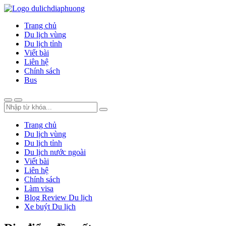
Trang chủ
Du lịch vùng
Du lịch tỉnh
Viết bài
Liên hệ
Chính sách
Bus
Trang chủ
Du lịch vùng
Du lịch tỉnh
Du lịch nước ngoài
Viết bài
Liên hệ
Chính sách
Làm visa
Blog Review Du lịch
Xe buýt Du lịch