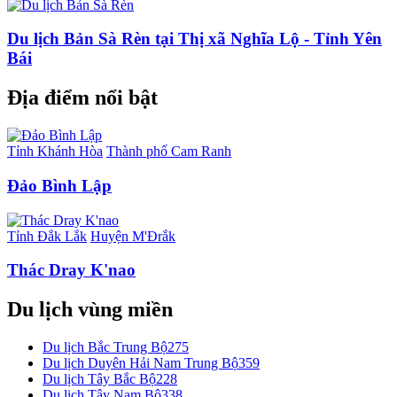
Du lịch Bản Sà Rèn tại Thị xã Nghĩa Lộ - Tỉnh Yên
Bái
Địa điểm nổi bật
Tỉnh Khánh Hòa
Thành phố Cam Ranh
Đảo Bình Lập
Tỉnh Đắk Lắk
Huyện M'Đrắk
Thác Dray K'nao
Du lịch vùng miền
Du lịch Bắc Trung Bộ
275
Du lịch Duyên Hải Nam Trung Bộ
359
Du lịch Tây Bắc Bộ
228
Du lịch Tây Nam Bộ
338