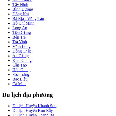
Tây Ninh
Bình Dương
Đồng Nai
Bà Rịa - Vũng Tàu
Hồ Chí Minh
Long An
Tiền Giang
Bến Tre
Trà Vinh
Vĩnh Long
Đồng Tháp
An Giang
Kiên Giang
Cần Thơ
Hậu Giang
Sóc Trăng
Bạc Liêu
Cà Mau
Du lịch địa phương
Du lịch Huyện Khánh Sơn
Du lịch Huyện Kon Rẫy
Du lịch Huyện Thanh Ba