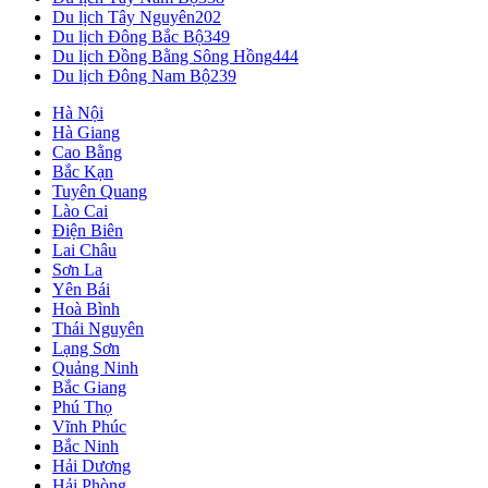
Du lịch Tây Nguyên
202
Du lịch Đông Bắc Bộ
349
Du lịch Đồng Bằng Sông Hồng
444
Du lịch Đông Nam Bộ
239
Hà Nội
Hà Giang
Cao Bằng
Bắc Kạn
Tuyên Quang
Lào Cai
Điện Biên
Lai Châu
Sơn La
Yên Bái
Hoà Bình
Thái Nguyên
Lạng Sơn
Quảng Ninh
Bắc Giang
Phú Thọ
Vĩnh Phúc
Bắc Ninh
Hải Dương
Hải Phòng