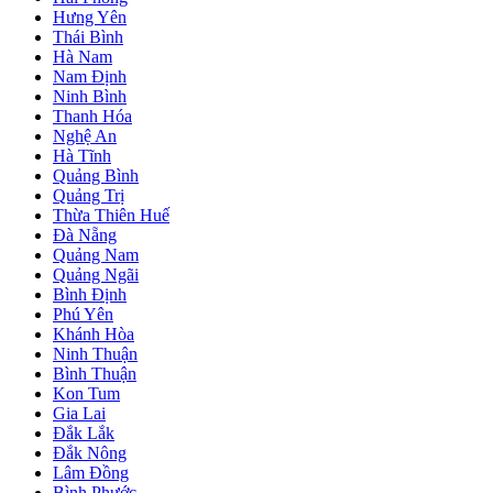
Hưng Yên
Thái Bình
Hà Nam
Nam Định
Ninh Bình
Thanh Hóa
Nghệ An
Hà Tĩnh
Quảng Bình
Quảng Trị
Thừa Thiên Huế
Đà Nẵng
Quảng Nam
Quảng Ngãi
Bình Định
Phú Yên
Khánh Hòa
Ninh Thuận
Bình Thuận
Kon Tum
Gia Lai
Đắk Lắk
Đắk Nông
Lâm Đồng
Bình Phước