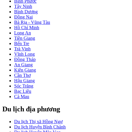
Bình Phước
Tây Ninh
Bình Dương
Đồng Nai
Bà Rịa - Vũng Tàu
Hồ Chí Minh
Long An
Tiền Giang
Bến Tre
Trà Vinh
Vĩnh Long
Đồng Tháp
An Giang
Kiên Giang
Cần Thơ
Hậu Giang
Sóc Trăng
Bạc Liêu
Cà Mau
Du lịch địa phương
Du lịch Thị xã Hồng Ngự
Du lịch Huyện Bình Chánh