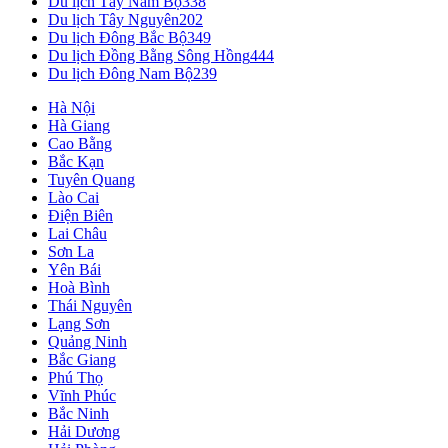
Du lịch Tây Nam Bộ
338
Du lịch Tây Nguyên
202
Du lịch Đông Bắc Bộ
349
Du lịch Đồng Bằng Sông Hồng
444
Du lịch Đông Nam Bộ
239
Hà Nội
Hà Giang
Cao Bằng
Bắc Kạn
Tuyên Quang
Lào Cai
Điện Biên
Lai Châu
Sơn La
Yên Bái
Hoà Bình
Thái Nguyên
Lạng Sơn
Quảng Ninh
Bắc Giang
Phú Thọ
Vĩnh Phúc
Bắc Ninh
Hải Dương