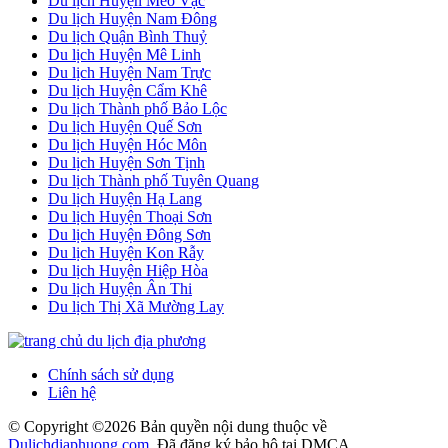
Du lịch Huyện Mèo Vạc
Du lịch Huyện Nam Đông
Du lịch Quận Bình Thuỷ
Du lịch Huyện Mê Linh
Du lịch Huyện Nam Trực
Du lịch Huyện Cẩm Khê
Du lịch Thành phố Bảo Lộc
Du lịch Huyện Quế Sơn
Du lịch Huyện Hóc Môn
Du lịch Huyện Sơn Tịnh
Du lịch Thành phố Tuyên Quang
Du lịch Huyện Hạ Lang
Du lịch Huyện Thoại Sơn
Du lịch Huyện Đông Sơn
Du lịch Huyện Kon Rẫy
Du lịch Huyện Hiệp Hòa
Du lịch Huyện Ân Thi
Du lịch Thị Xã Mường Lay
Chính sách sử dụng
Liên hệ
© Copyright ©
2026 Bản quyền nội dung thuộc về
Dulichdiaphuong.com
. Đã đăng ký bảo hộ tại DMCA.