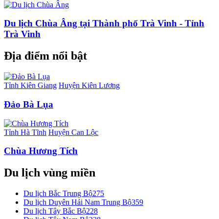
Du lịch Chùa Âng tại Thành phố Trà Vinh - Tỉnh
Trà Vinh
Địa điểm nổi bật
Tỉnh Kiên Giang
Huyện Kiên Lương
Đảo Bà Lụa
Tỉnh Hà Tĩnh
Huyện Can Lộc
Chùa Hương Tích
Du lịch vùng miền
Du lịch Bắc Trung Bộ
275
Du lịch Duyên Hải Nam Trung Bộ
359
Du lịch Tây Bắc Bộ
228