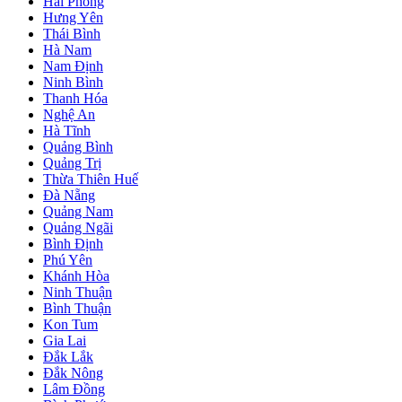
Hải Phòng
Hưng Yên
Thái Bình
Hà Nam
Nam Định
Ninh Bình
Thanh Hóa
Nghệ An
Hà Tĩnh
Quảng Bình
Quảng Trị
Thừa Thiên Huế
Đà Nẵng
Quảng Nam
Quảng Ngãi
Bình Định
Phú Yên
Khánh Hòa
Ninh Thuận
Bình Thuận
Kon Tum
Gia Lai
Đắk Lắk
Đắk Nông
Lâm Đồng