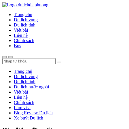
Trang chủ
Du lịch vùng
Du lịch tỉnh
Viết bài
Liên hệ
Chính sách
Bus
Trang chủ
Du lịch vùng
Du lịch tỉnh
Du lịch nước ngoài
Viết bài
Liên hệ
Chính sách
Làm visa
Blog Review Du lịch
Xe buýt Du lịch