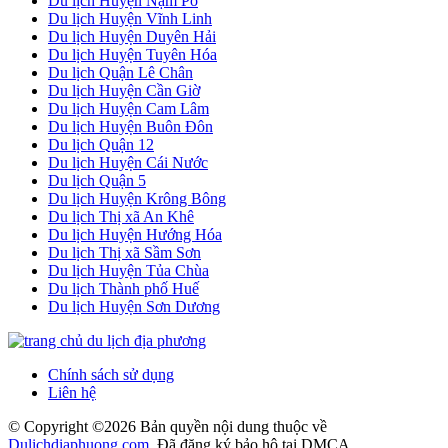
Du lịch Huyện Nậm Pồ
Du lịch Huyện Vĩnh Linh
Du lịch Huyện Duyên Hải
Du lịch Huyện Tuyên Hóa
Du lịch Quận Lê Chân
Du lịch Huyện Cần Giờ
Du lịch Huyện Cam Lâm
Du lịch Huyện Buôn Đôn
Du lịch Quận 12
Du lịch Huyện Cái Nước
Du lịch Quận 5
Du lịch Huyện Krông Bông
Du lịch Thị xã An Khê
Du lịch Huyện Hướng Hóa
Du lịch Thị xã Sầm Sơn
Du lịch Huyện Tủa Chùa
Du lịch Thành phố Huế
Du lịch Huyện Sơn Dương
Chính sách sử dụng
Liên hệ
© Copyright ©
2026 Bản quyền nội dung thuộc về
Dulichdiaphuong.com
. Đã đăng ký bảo hộ tại DMCA.