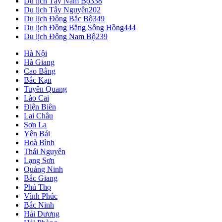
Du lịch Tây Nam Bộ
338
Du lịch Tây Nguyên
202
Du lịch Đông Bắc Bộ
349
Du lịch Đồng Bằng Sông Hồng
444
Du lịch Đông Nam Bộ
239
Hà Nội
Hà Giang
Cao Bằng
Bắc Kạn
Tuyên Quang
Lào Cai
Điện Biên
Lai Châu
Sơn La
Yên Bái
Hoà Bình
Thái Nguyên
Lạng Sơn
Quảng Ninh
Bắc Giang
Phú Thọ
Vĩnh Phúc
Bắc Ninh
Hải Dương