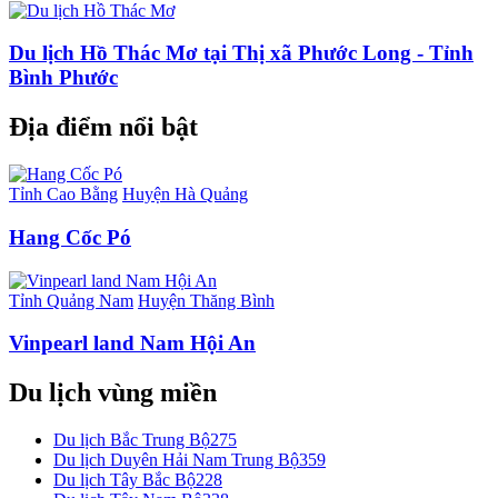
Du lịch Hồ Thác Mơ tại Thị xã Phước Long - Tỉnh
Bình Phước
Địa điểm nổi bật
Tỉnh Cao Bằng
Huyện Hà Quảng
Hang Cốc Pó
Tỉnh Quảng Nam
Huyện Thăng Bình
Vinpearl land Nam Hội An
Du lịch vùng miền
Du lịch Bắc Trung Bộ
275
Du lịch Duyên Hải Nam Trung Bộ
359
Du lịch Tây Bắc Bộ
228