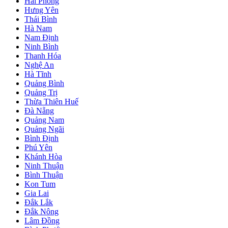
Hải Phòng
Hưng Yên
Thái Bình
Hà Nam
Nam Định
Ninh Bình
Thanh Hóa
Nghệ An
Hà Tĩnh
Quảng Bình
Quảng Trị
Thừa Thiên Huế
Đà Nẵng
Quảng Nam
Quảng Ngãi
Bình Định
Phú Yên
Khánh Hòa
Ninh Thuận
Bình Thuận
Kon Tum
Gia Lai
Đắk Lắk
Đắk Nông
Lâm Đồng