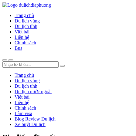
Trang chủ
Du lịch vùng
Du lịch tỉnh
Viết bài
Liên hệ
Chính sách
Bus
Trang chủ
Du lịch vùng
Du lịch tỉnh
Du lịch nước ngoài
Viết bài
Liên hệ
Chính sách
Làm visa
Blog Review Du lịch
Xe buýt Du lịch