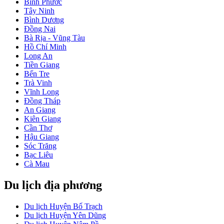
Bình Phước
Tây Ninh
Bình Dương
Đồng Nai
Bà Rịa - Vũng Tàu
Hồ Chí Minh
Long An
Tiền Giang
Bến Tre
Trà Vinh
Vĩnh Long
Đồng Tháp
An Giang
Kiên Giang
Cần Thơ
Hậu Giang
Sóc Trăng
Bạc Liêu
Cà Mau
Du lịch địa phương
Du lịch Huyện Bố Trạch
Du lịch Huyện Yên Dũng