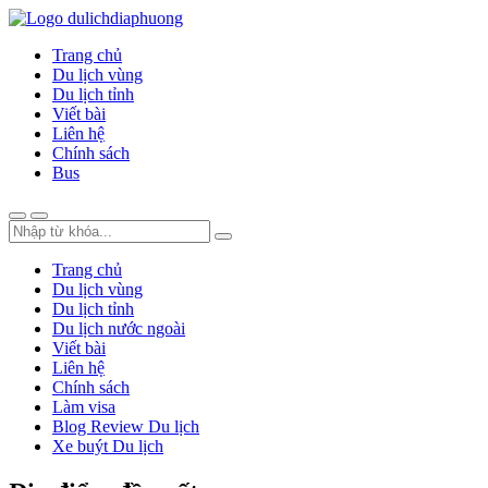
Trang chủ
Du lịch vùng
Du lịch tỉnh
Viết bài
Liên hệ
Chính sách
Bus
Trang chủ
Du lịch vùng
Du lịch tỉnh
Du lịch nước ngoài
Viết bài
Liên hệ
Chính sách
Làm visa
Blog Review Du lịch
Xe buýt Du lịch