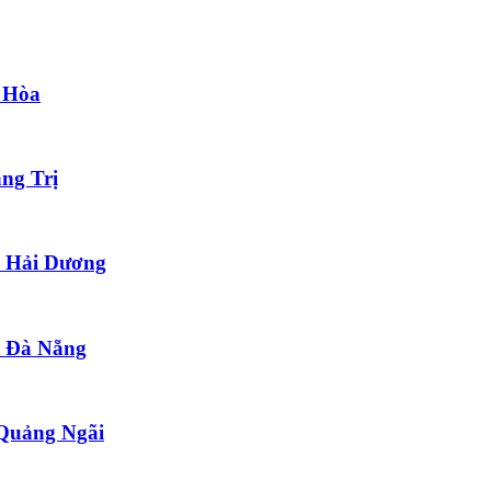
 Hòa
ng Trị
h Hải Dương
ố Đà Nẵng
 Quảng Ngãi