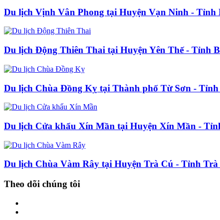
Du lịch Vịnh Vân Phong tại Huyện Vạn Ninh - Tỉn
Du lịch Động Thiên Thai tại Huyện Yên Thế - Tỉnh 
Du lịch Chùa Đồng Kỵ tại Thành phố Từ Sơn - Tỉnh
Du lịch Cửa khẩu Xín Mần tại Huyện Xín Mần - Tỉ
Du lịch Chùa Vàm Rây tại Huyện Trà Cú - Tỉnh Trà
Theo dõi chúng tôi