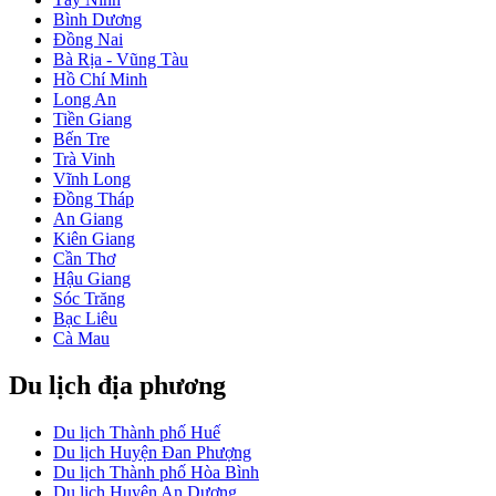
Bình Dương
Đồng Nai
Bà Rịa - Vũng Tàu
Hồ Chí Minh
Long An
Tiền Giang
Bến Tre
Trà Vinh
Vĩnh Long
Đồng Tháp
An Giang
Kiên Giang
Cần Thơ
Hậu Giang
Sóc Trăng
Bạc Liêu
Cà Mau
Du lịch địa phương
Du lịch Thành phố Huế
Du lịch Huyện Đan Phượng
Du lịch Thành phố Hòa Bình
Du lịch Huyện An Dương