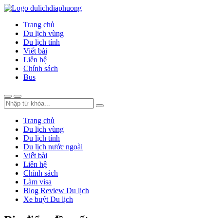
Trang chủ
Du lịch vùng
Du lịch tỉnh
Viết bài
Liên hệ
Chính sách
Bus
Trang chủ
Du lịch vùng
Du lịch tỉnh
Du lịch nước ngoài
Viết bài
Liên hệ
Chính sách
Làm visa
Blog Review Du lịch
Xe buýt Du lịch