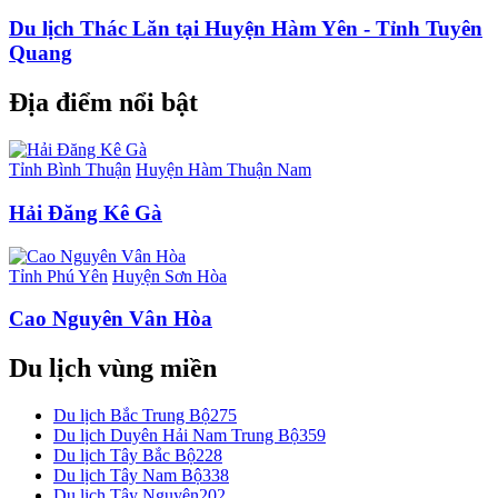
Du lịch Thác Lăn tại Huyện Hàm Yên - Tỉnh Tuyên
Quang
Địa điểm nổi bật
Tỉnh Bình Thuận
Huyện Hàm Thuận Nam
Hải Đăng Kê Gà
Tỉnh Phú Yên
Huyện Sơn Hòa
Cao Nguyên Vân Hòa
Du lịch vùng miền
Du lịch Bắc Trung Bộ
275
Du lịch Duyên Hải Nam Trung Bộ
359
Du lịch Tây Bắc Bộ
228
Du lịch Tây Nam Bộ
338
Du lịch Tây Nguyên
202