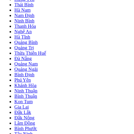
Thái Bình
Hà Nam
Nam Định
Ninh Bình
Thanh Hóa
Nghệ An
Hà Tĩnh
Quảng Bình
Quảng Trị
Thừa Thiên Huế
Đà Nẵng
Quảng Nam
Quảng Ngãi
Bình Định
Phú Yên
Khánh Hòa
Ninh Thuận
Bình Thuận
Kon Tum
Gia Lai
Đắk Lắk
Đắk Nông
Lâm Đồng
Bình Phước
Tây Ninh