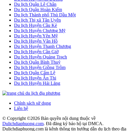
Du lịch Quận Lê Chân
Du lịch Quận Hoàn Kiếm
Du lịch Thành phố Thủ Dầu Một
Du lịch Thị xã Tân Uyên
Du lịch Huyện Cầu Kè
Du lịch Huyện Chương Mỹ
Du lịch Huyện Yên Mỹ
Du lịch Huyện Vân Hồ
Du lịch Huyện Thanh Chương
Du lịch Huyện Cần Giờ
Du lịch Huyện Quảng Trạch
Du lịch Quận Bình Thuỷ
Du lịch Huyện Giồng Trôm
Du lịch Quận Cẩm Lệ
Du lịch Huyện Ân Thi
Du lịch Huyện Hải Lăng
Chính sách sử dụng
Liên hệ
© Copyright ©
2026 Bản quyền nội dung thuộc về
Dulichdiaphuong.com
. Đã đăng ký bảo hộ tại DMCA.
Dulichdiaphuong.com là kênh thông tin hướng dẫn du lịch theo địa