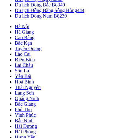
Du lịch Đông Bắc Bộ
349
Du lịch Đồng Bằng Sông Hồng
444
Du lịch Đông Nam Bộ
239
Hà Nội
Hà Giang
Cao Bằng
Bắc Kạn
Tuyên Quang
Lào Cai
Điện Biên
Lai Châu
Sơn La
Yên Bái
Hoà Bình
Thái Nguyên
Lạng Sơn
Quảng Ninh
Bắc Giang
Phú Thọ
Vĩnh Phúc
Bắc Ninh
Hải Dương
Hải Phòng
Hưng Yên