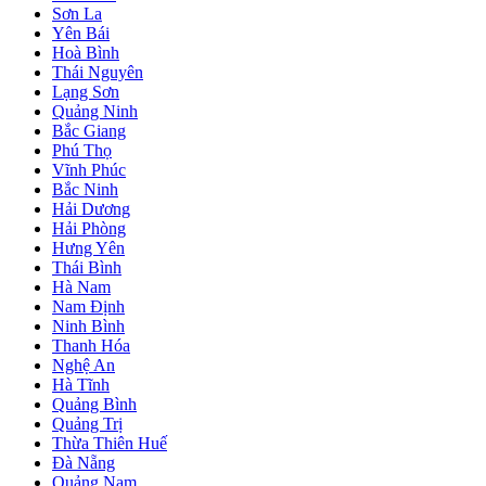
Sơn La
Yên Bái
Hoà Bình
Thái Nguyên
Lạng Sơn
Quảng Ninh
Bắc Giang
Phú Thọ
Vĩnh Phúc
Bắc Ninh
Hải Dương
Hải Phòng
Hưng Yên
Thái Bình
Hà Nam
Nam Định
Ninh Bình
Thanh Hóa
Nghệ An
Hà Tĩnh
Quảng Bình
Quảng Trị
Thừa Thiên Huế
Đà Nẵng
Quảng Nam