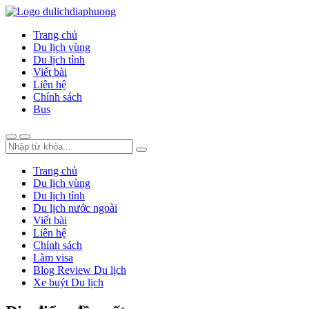
Trang chủ
Du lịch vùng
Du lịch tỉnh
Viết bài
Liên hệ
Chính sách
Bus
Trang chủ
Du lịch vùng
Du lịch tỉnh
Du lịch nước ngoài
Viết bài
Liên hệ
Chính sách
Làm visa
Blog Review Du lịch
Xe buýt Du lịch