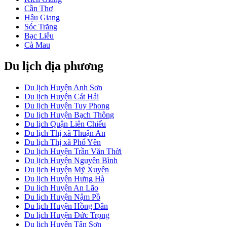
Cần Thơ
Hậu Giang
Sóc Trăng
Bạc Liêu
Cà Mau
Du lịch địa phương
Du lịch Huyện Anh Sơn
Du lịch Huyện Cát Hải
Du lịch Huyện Tuy Phong
Du lịch Huyện Bạch Thông
Du lịch Quận Liên Chiểu
Du lịch Thị xã Thuận An
Du lịch Thị xã Phổ Yên
Du lịch Huyện Trần Văn Thời
Du lịch Huyện Nguyên Bình
Du lịch Huyện Mỹ Xuyên
Du lịch Huyện Hưng Hà
Du lịch Huyện An Lão
Du lịch Huyện Nậm Pồ
Du lịch Huyện Hồng Dân
Du lịch Huyện Đức Trọng
Du lịch Huyện Tân Sơn