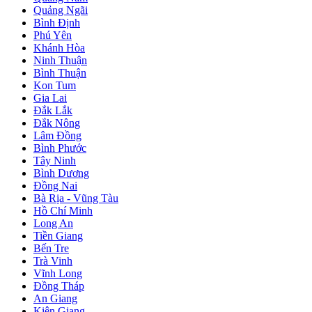
Quảng Ngãi
Bình Định
Phú Yên
Khánh Hòa
Ninh Thuận
Bình Thuận
Kon Tum
Gia Lai
Đắk Lắk
Đắk Nông
Lâm Đồng
Bình Phước
Tây Ninh
Bình Dương
Đồng Nai
Bà Rịa - Vũng Tàu
Hồ Chí Minh
Long An
Tiền Giang
Bến Tre
Trà Vinh
Vĩnh Long
Đồng Tháp
An Giang
Kiên Giang