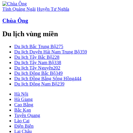
Tỉnh Quảng Ngãi
Huyện Tư Nghĩa
Chùa Ông
Du lịch vùng miền
Du lịch Bắc Trung Bộ
275
Du lịch Duyên Hải Nam Trung Bộ
359
Du lịch Tây Bắc Bộ
228
Du lịch Tây Nam Bộ
338
Du lịch Tây Nguyên
202
Du lịch Đông Bắc Bộ
349
Du lịch Đồng Bằng Sông Hồng
444
Du lịch Đông Nam Bộ
239
Hà Nội
Hà Giang
Cao Bằng
Bắc Kạn
Tuyên Quang
Lào Cai
Điện Biên
Lai Châu