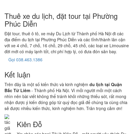
Thuê xe du lịch, đặt tour tại Phường
Phúc Diễn
Đặt tour, thuê ô tô, xe máy Du Lịch từ Thành phố Hà Nội đi các
địa điểm du lịch tại Phường Phúc Diễn và các tỉnh/thành lân cận
với xe 4 chỗ, 7 chỗ, 16 chỗ, 29 chỗ, 45 chỗ, các loại xe Limousine
đời mới có máy lạnh tốt, chi phí hợp lý, có đưa đón sân bay.
Gọi 038.463.1386
Kết luận
Trên đây là một số kiến thức và kinh nghiệm
du lịch tại Quận
Bắc Từ Liêm
- Thành phố Hà Nội. Vì mỗi người mỗi một cách
nhìn nên bài viết không thể tránh khỏi những thiếu sót, rất mong
nhận được ý kiến đóng góp từ quý đọc giả để chúng ta cùng chia
sẻ được nhiều kiến thức, kinh nghiệm hơn. Trân trọng cảm ơn!
Kiên Đỗ
Xin chào các bạn! Tôi là Kiên Đỗ - một người yêu thích Du