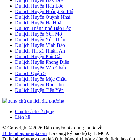
Du lịch Huyện Đăk Đoa
Du lịch Huyện Hậu Lộc
Du lịch Huyện Hoàng Su Phì
Du lịch Huyện Quỳnh Nhai
Du lịch Huyện Hạ Hoà
Du lịch Thành phố Bảo Lộc
Du lịch Huyện Yên Mô
Du lịch Huyện Yên Thành
Du lịch Huyện Vĩnh Bảo
Du lịch Thị xã Thuận An
Du lịch Huyện Phù Cát
Du lịch Huyện Phong Điền
Du lịch Huyện Văn Chấn
Du lịch Quận 5
Du lịch Huyện Mộc Châu
Du lịch Huyện Đức Thọ
Du lịch Huyện Tiên Yên
Chính sách sử dụng
Liên hệ
© Copyright ©
2026 Bản quyền nội dung thuộc về
Dulichdiaphuong.com
. Đã đăng ký bảo hộ tại DMCA.
Dulichdiaphuong.com là kênh thông tin hướng dẫn du lịch theo địa