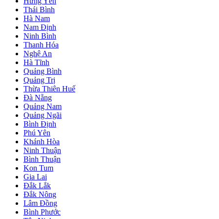
Hưng Yên
Thái Bình
Hà Nam
Nam Định
Ninh Bình
Thanh Hóa
Nghệ An
Hà Tĩnh
Quảng Bình
Quảng Trị
Thừa Thiên Huế
Đà Nẵng
Quảng Nam
Quảng Ngãi
Bình Định
Phú Yên
Khánh Hòa
Ninh Thuận
Bình Thuận
Kon Tum
Gia Lai
Đắk Lắk
Đắk Nông
Lâm Đồng
Bình Phước