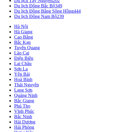
Du lịch Tây Nguyên
202
Du lịch Đông Bắc Bộ
349
Du lịch Đồng Bằng Sông Hồng
444
Du lịch Đông Nam Bộ
239
Hà Nội
Hà Giang
Cao Bằng
Bắc Kạn
Tuyên Quang
Lào Cai
Điện Biên
Lai Châu
Sơn La
Yên Bái
Hoà Bình
Thái Nguyên
Lạng Sơn
Quảng Ninh
Bắc Giang
Phú Thọ
Vĩnh Phúc
Bắc Ninh
Hải Dương
Hải Phòng