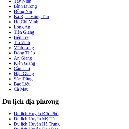
Tây Ninh
Bình Dương
Đồng Nai
Bà Rịa - Vũng Tàu
Hồ Chí Minh
Long An
Tiền Giang
Bến Tre
Trà Vinh
Vĩnh Long
Đồng Tháp
An Giang
Kiên Giang
Cần Thơ
Hậu Giang
Sóc Trăng
Bạc Liêu
Cà Mau
Du lịch địa phương
Du lịch Huyện Đức Phổ
Du lịch Huyện Mỹ Tú
Du lịch Huyện Hà Trung