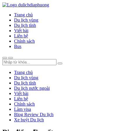
Trang chủ
Du lịch vùng
Du lịch tỉnh
Viết bài
Liên hệ
Chính sách
Bus
Trang chủ
Du lịch vùng
Du lịch tỉnh
Du lịch nước ngoài
Viết bài
Liên hệ
Chính sách
Làm visa
Blog Review Du lịch
Xe buýt Du lịch