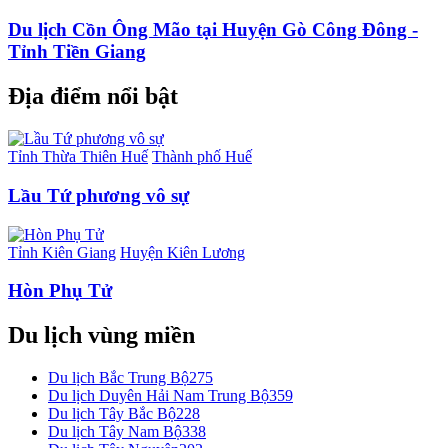
Du lịch Cồn Ông Mão tại Huyện Gò Công Đông -
Tỉnh Tiền Giang
Địa điểm nổi bật
Tỉnh Thừa Thiên Huế
Thành phố Huế
Lầu Tứ phương vô sự
Tỉnh Kiên Giang
Huyện Kiên Lương
Hòn Phụ Tử
Du lịch vùng miền
Du lịch Bắc Trung Bộ
275
Du lịch Duyên Hải Nam Trung Bộ
359
Du lịch Tây Bắc Bộ
228
Du lịch Tây Nam Bộ
338