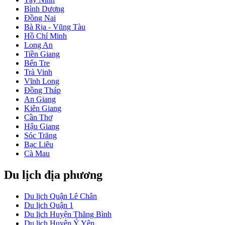
Bình Dương
Đồng Nai
Bà Rịa - Vũng Tàu
Hồ Chí Minh
Long An
Tiền Giang
Bến Tre
Trà Vinh
Vĩnh Long
Đồng Tháp
An Giang
Kiên Giang
Cần Thơ
Hậu Giang
Sóc Trăng
Bạc Liêu
Cà Mau
Du lịch địa phương
Du lịch Quận Lê Chân
Du lịch Quận 1
Du lịch Huyện Thăng Bình
Du lịch Huyện Ý Yên