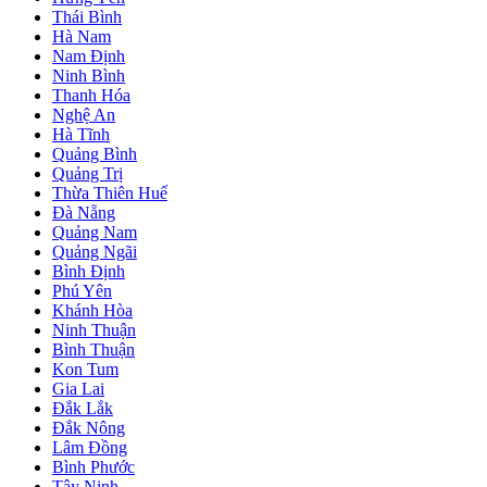
Thái Bình
Hà Nam
Nam Định
Ninh Bình
Thanh Hóa
Nghệ An
Hà Tĩnh
Quảng Bình
Quảng Trị
Thừa Thiên Huế
Đà Nẵng
Quảng Nam
Quảng Ngãi
Bình Định
Phú Yên
Khánh Hòa
Ninh Thuận
Bình Thuận
Kon Tum
Gia Lai
Đắk Lắk
Đắk Nông
Lâm Đồng
Bình Phước
Tây Ninh