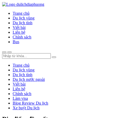
Trang chủ
Du lịch vùng
Du lịch tỉnh
Viết bài
Liên hệ
Chính sách
Bus
Trang chủ
Du lịch vùng
Du lịch tỉnh
Du lịch nước ngoài
Viết bài
Liên hệ
Chính sách
Làm visa
Blog Review Du lịch
Xe buýt Du lịch