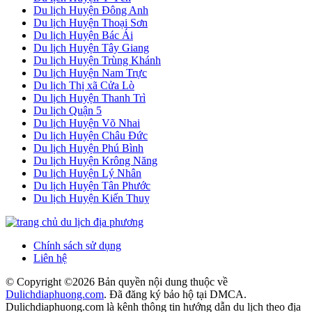
Du lịch Huyện Đông Anh
Du lịch Huyện Thoại Sơn
Du lịch Huyện Bác Ái
Du lịch Huyện Tây Giang
Du lịch Huyện Trùng Khánh
Du lịch Huyện Nam Trực
Du lịch Thị xã Cửa Lò
Du lịch Huyện Thanh Trì
Du lịch Quận 5
Du lịch Huyện Võ Nhai
Du lịch Huyện Châu Đức
Du lịch Huyện Phú Bình
Du lịch Huyện Krông Năng
Du lịch Huyện Lý Nhân
Du lịch Huyện Tân Phước
Du lịch Huyện Kiến Thuỵ
Chính sách sử dụng
Liên hệ
© Copyright ©
2026 Bản quyền nội dung thuộc về
Dulichdiaphuong.com
. Đã đăng ký bảo hộ tại DMCA.
Dulichdiaphuong.com là kênh thông tin hướng dẫn du lịch theo địa