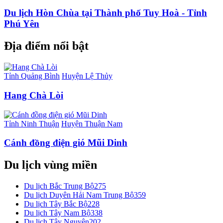
Du lịch Hòn Chùa tại Thành phố Tuy Hoà - Tỉnh
Phú Yên
Địa điểm nổi bật
Tỉnh Quảng Bình
Huyện Lệ Thủy
Hang Chà Lòi
Tỉnh Ninh Thuận
Huyện Thuận Nam
Cánh đồng điện gió Mũi Dinh
Du lịch vùng miền
Du lịch Bắc Trung Bộ
275
Du lịch Duyên Hải Nam Trung Bộ
359
Du lịch Tây Bắc Bộ
228
Du lịch Tây Nam Bộ
338
Du lịch Tây Nguyên
202