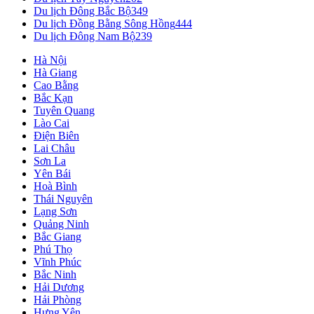
Du lịch Đông Bắc Bộ
349
Du lịch Đồng Bằng Sông Hồng
444
Du lịch Đông Nam Bộ
239
Hà Nội
Hà Giang
Cao Bằng
Bắc Kạn
Tuyên Quang
Lào Cai
Điện Biên
Lai Châu
Sơn La
Yên Bái
Hoà Bình
Thái Nguyên
Lạng Sơn
Quảng Ninh
Bắc Giang
Phú Thọ
Vĩnh Phúc
Bắc Ninh
Hải Dương
Hải Phòng
Hưng Yên