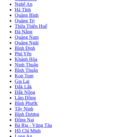
Nghệ An
Hà Tĩnh
Quảng Bình
Quảng Trị
Thừa Thiên Huế
Đà Nẵng
Quảng Nam
Quảng Ngãi
Bình Định
Phú Yên
Khánh Hòa
Ninh Thuận
Bình Thuận
Kon Tum
Gia Lai
Đắk Lắk
Đắk Nông
Lâm Đồng
Bình Phước
Tây Ninh
Bình Dương
Đồng Nai
Bà Rịa - Vũng Tàu
Hồ Chí Minh
Long An