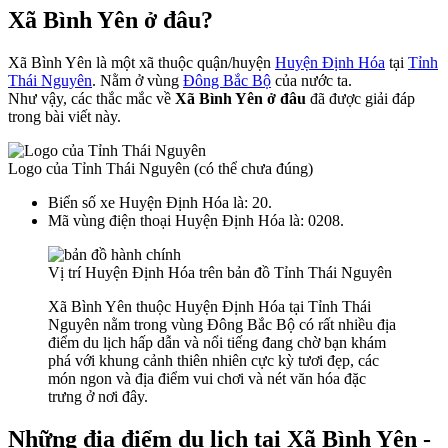
Xã Bình Yên ở đâu?
Xã Bình Yên là một xã thuộc quận/huyện
Huyện Định Hóa
tại
Tỉnh
Thái Nguyên
. Nằm ở vùng
Đông Bắc Bộ
của nước ta.
Như vậy, các thắc mắc về
Xã Bình Yên ở đâu
đã được giải đáp
trong bài viết này.
Logo của Tỉnh Thái Nguyên (có thể chưa đúng)
Biển số xe Huyện Định Hóa là: 20.
Mã vùng điện thoại Huyện Định Hóa là: 0208.
Vị trí Huyện Định Hóa trên bản đồ Tỉnh Thái Nguyên
Xã Bình Yên thuộc Huyện Định Hóa tại Tỉnh Thái
Nguyên nằm trong vùng Đông Bắc Bộ có rất nhiều địa
điểm du lịch hấp dẫn và nổi tiếng đang chờ bạn khám
phá với khung cảnh thiên nhiên cực kỳ tươi đẹp, các
món ngon và địa điểm vui chơi và nét văn hóa đặc
trưng ở nơi đây.
Những địa điểm du lịch tại Xã Bình Yên -