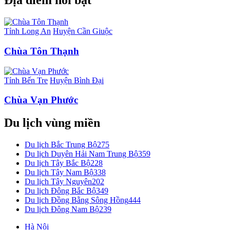
Địa điểm nổi bật
Tỉnh Long An
Huyện Cần Giuộc
Chùa Tôn Thạnh
Tỉnh Bến Tre
Huyện Bình Đại
Chùa Vạn Phước
Du lịch vùng miền
Du lịch Bắc Trung Bộ
275
Du lịch Duyên Hải Nam Trung Bộ
359
Du lịch Tây Bắc Bộ
228
Du lịch Tây Nam Bộ
338
Du lịch Tây Nguyên
202
Du lịch Đông Bắc Bộ
349
Du lịch Đồng Bằng Sông Hồng
444
Du lịch Đông Nam Bộ
239
Hà Nội