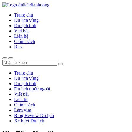
Trang chủ
Du lịch vùng
Du lịch tỉnh
Viết bài
Liên hệ
Chính sách
Bus
Trang chủ
Du lịch vùng
Du lịch tỉnh
Du lịch nước ngoài
Viết bài
Liên hệ
Chính sách
Làm visa
Blog Review Du lịch
Xe buýt Du lịch