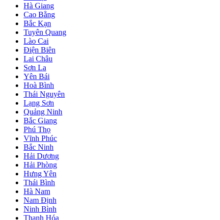
Hà Giang
Cao Bằng
Bắc Kạn
Tuyên Quang
Lào Cai
Điện Biên
Lai Châu
Sơn La
Yên Bái
Hoà Bình
Thái Nguyên
Lạng Sơn
Quảng Ninh
Bắc Giang
Phú Thọ
Vĩnh Phúc
Bắc Ninh
Hải Dương
Hải Phòng
Hưng Yên
Thái Bình
Hà Nam
Nam Định
Ninh Bình
Thanh Hóa