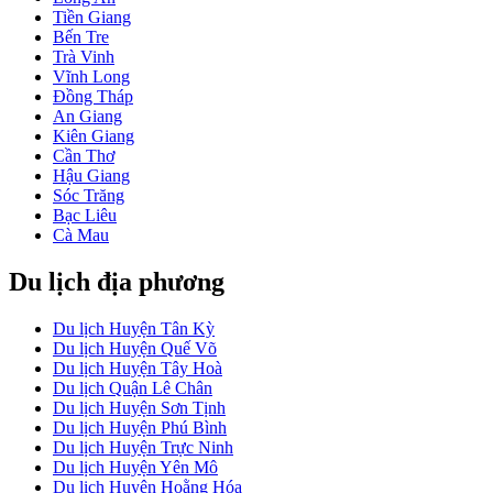
Tiền Giang
Bến Tre
Trà Vinh
Vĩnh Long
Đồng Tháp
An Giang
Kiên Giang
Cần Thơ
Hậu Giang
Sóc Trăng
Bạc Liêu
Cà Mau
Du lịch địa phương
Du lịch Huyện Tân Kỳ
Du lịch Huyện Quế Võ
Du lịch Huyện Tây Hoà
Du lịch Quận Lê Chân
Du lịch Huyện Sơn Tịnh
Du lịch Huyện Phú Bình
Du lịch Huyện Trực Ninh
Du lịch Huyện Yên Mô
Du lịch Huyện Hoằng Hóa