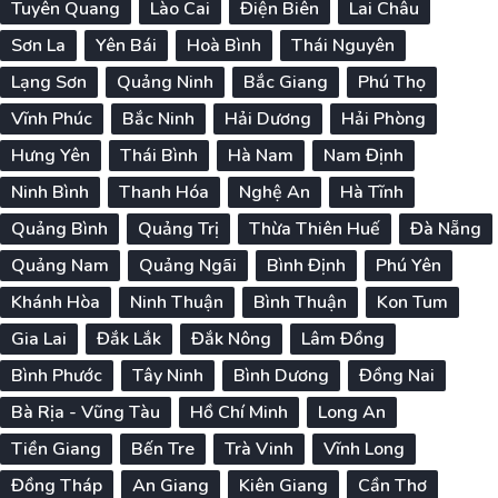
Tuyên Quang
Lào Cai
Điện Biên
Lai Châu
Sơn La
Yên Bái
Hoà Bình
Thái Nguyên
Lạng Sơn
Quảng Ninh
Bắc Giang
Phú Thọ
Vĩnh Phúc
Bắc Ninh
Hải Dương
Hải Phòng
Hưng Yên
Thái Bình
Hà Nam
Nam Định
Ninh Bình
Thanh Hóa
Nghệ An
Hà Tĩnh
Quảng Bình
Quảng Trị
Thừa Thiên Huế
Đà Nẵng
Quảng Nam
Quảng Ngãi
Bình Định
Phú Yên
Khánh Hòa
Ninh Thuận
Bình Thuận
Kon Tum
Gia Lai
Đắk Lắk
Đắk Nông
Lâm Đồng
Bình Phước
Tây Ninh
Bình Dương
Đồng Nai
Bà Rịa - Vũng Tàu
Hồ Chí Minh
Long An
Tiền Giang
Bến Tre
Trà Vinh
Vĩnh Long
Đồng Tháp
An Giang
Kiên Giang
Cần Thơ