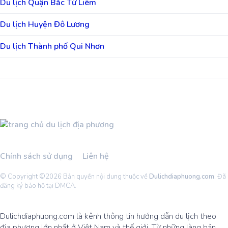
Du lịch Quận Bắc Từ Liêm
Du lịch Huyện Đô Lương
Du lịch Thành phố Qui Nhơn
Chính sách sử dụng
Liên hệ
© Copyright ©
2026 Bản quyền nội dung thuộc về
Dulichdiaphuong.com
. Đã
đăng ký bảo hộ tại DMCA.
Dulichdiaphuong.com là kênh thông tin hướng dẫn du lịch theo
địa phương lớn nhất ở Việt Nam và thế giới. Từ những làng bản