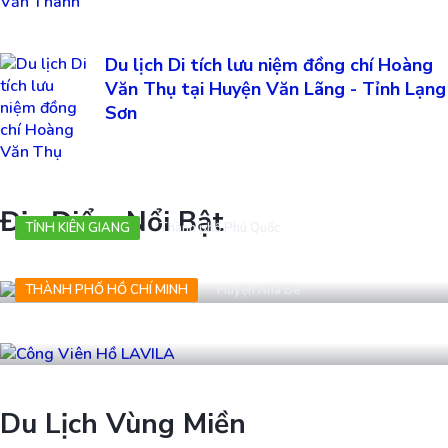
Du lịch Di tích lưu niệm đồng chí Hoàng
Văn Thụ tại Huyện Văn Lãng - Tỉnh Lạng
Sơn
Địa Điểm Nổi Bật
TỈNH KIÊN GIANG
Thành phố Phú Quốc
Đảo Phú Quốc
THÀNH PHỐ HỒ CHÍ MINH
Huyện Nhà Bè
Công Viên Hồ LAVILA
Du Lịch Vùng Miền