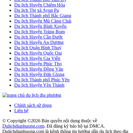
Du lịch Huyện Chiêm Hóa
Du lịch Thị xã Ayun Pa
Du lịch Thành phố Bắc Giang
Du lịch Huyện Mù Căng Chải
Du lịch Huyện Bình Xuyên
Du lịch Huyện Trảng Bom
Du lịch Huyện Cần Đước
Du lịch Huyện An Dương
Du lịch Quận Bình Thuỷ
Du lịch Huyện Quốc Oai
Du lịch Huyện Gia Viễn
Du lịch Huyện Phúc Thọ
Du lịch Huyện Đồng Văn
Du lịch Huyện Đăk Glong
Du lịch Thành phố Phúc Yên
Du lịch Huyện Yên Thành
Chính sách sử dụng
Liên hệ
© Copyright ©
2026 Bản quyền nội dung thuộc về
Dulichdiaphuong.com
. Đã đăng ký bảo hộ tại DMCA.
Dulichdiaphuong.com là kênh thông tin hướng dẫn du lịch theo địa