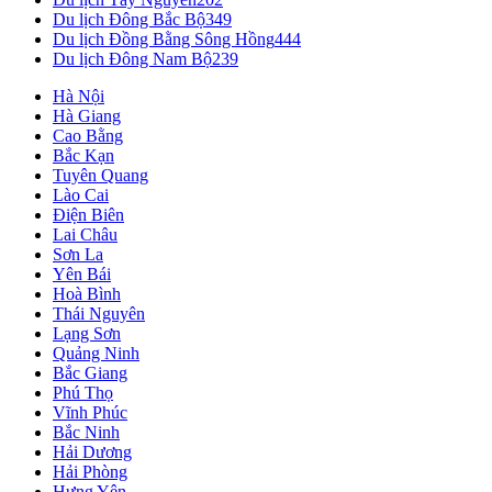
Du lịch Đông Bắc Bộ
349
Du lịch Đồng Bằng Sông Hồng
444
Du lịch Đông Nam Bộ
239
Hà Nội
Hà Giang
Cao Bằng
Bắc Kạn
Tuyên Quang
Lào Cai
Điện Biên
Lai Châu
Sơn La
Yên Bái
Hoà Bình
Thái Nguyên
Lạng Sơn
Quảng Ninh
Bắc Giang
Phú Thọ
Vĩnh Phúc
Bắc Ninh
Hải Dương
Hải Phòng
Hưng Yên