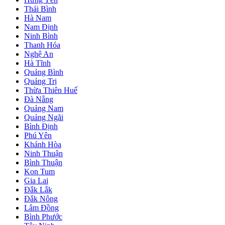
Thái Bình
Hà Nam
Nam Định
Ninh Bình
Thanh Hóa
Nghệ An
Hà Tĩnh
Quảng Bình
Quảng Trị
Thừa Thiên Huế
Đà Nẵng
Quảng Nam
Quảng Ngãi
Bình Định
Phú Yên
Khánh Hòa
Ninh Thuận
Bình Thuận
Kon Tum
Gia Lai
Đắk Lắk
Đắk Nông
Lâm Đồng
Bình Phước