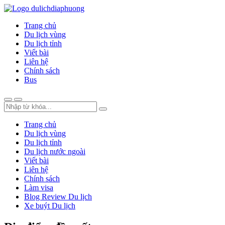
Trang chủ
Du lịch vùng
Du lịch tỉnh
Viết bài
Liên hệ
Chính sách
Bus
Trang chủ
Du lịch vùng
Du lịch tỉnh
Du lịch nước ngoài
Viết bài
Liên hệ
Chính sách
Làm visa
Blog Review Du lịch
Xe buýt Du lịch