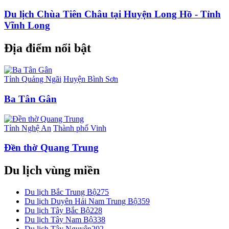
Du lịch Chùa Tiên Châu tại Huyện Long Hồ - Tỉnh
Vĩnh Long
Địa điểm nổi bật
Tỉnh Quảng Ngãi
Huyện Bình Sơn
Ba Tân Gân
Tỉnh Nghệ An
Thành phố Vinh
Đền thờ Quang Trung
Du lịch vùng miền
Du lịch Bắc Trung Bộ
275
Du lịch Duyên Hải Nam Trung Bộ
359
Du lịch Tây Bắc Bộ
228
Du lịch Tây Nam Bộ
338
Du lịch Tây Nguyên
202