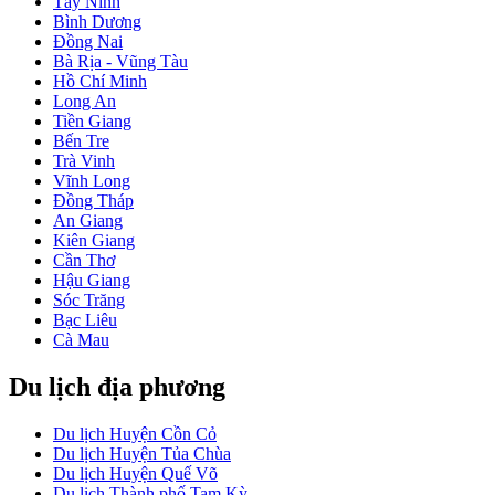
Tây Ninh
Bình Dương
Đồng Nai
Bà Rịa - Vũng Tàu
Hồ Chí Minh
Long An
Tiền Giang
Bến Tre
Trà Vinh
Vĩnh Long
Đồng Tháp
An Giang
Kiên Giang
Cần Thơ
Hậu Giang
Sóc Trăng
Bạc Liêu
Cà Mau
Du lịch địa phương
Du lịch Huyện Cồn Cỏ
Du lịch Huyện Tủa Chùa
Du lịch Huyện Quế Võ
Du lịch Thành phố Tam Kỳ