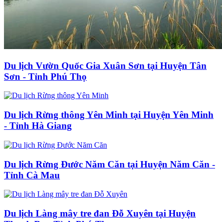
Du lịch Vườn Quốc Gia Xuân Sơn tại Huyện Tân
Sơn - Tỉnh Phú Thọ
Du lịch Rừng thông Yên Minh tại Huyện Yên Minh
- Tỉnh Hà Giang
Du lịch Rừng Đước Năm Căn tại Huyện Năm Căn -
Tỉnh Cà Mau
Du lịch Làng mây tre đan Đỗ Xuyên tại Huyện