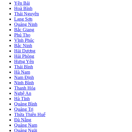
Yên Bái
Hoà Bình
Thái Nguyên
Lạng Sơn
Quảng Ninh
Bắc Giang
Phú Thọ
Vĩnh Phúc
Bắc Ninh
Hải Dương
Hải Phòng
Hưng Yên
Thái Bình
Hà Nam
Nam Định
Ninh Bình
Thanh Hóa
Nghệ An
Hà Tĩnh
Quảng Bình
Quảng Trị
Thừa Thiên Huế
Đà Nẵng
Quảng Nam
Quảng Ngãi