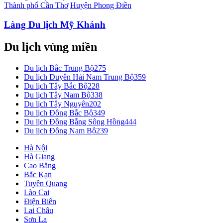
Thành phố Cần Thơ
Huyện Phong Điền
Làng Du lịch Mỹ Khánh
Du lịch vùng miền
Du lịch Bắc Trung Bộ
275
Du lịch Duyên Hải Nam Trung Bộ
359
Du lịch Tây Bắc Bộ
228
Du lịch Tây Nam Bộ
338
Du lịch Tây Nguyên
202
Du lịch Đông Bắc Bộ
349
Du lịch Đồng Bằng Sông Hồng
444
Du lịch Đông Nam Bộ
239
Hà Nội
Hà Giang
Cao Bằng
Bắc Kạn
Tuyên Quang
Lào Cai
Điện Biên
Lai Châu
Sơn La