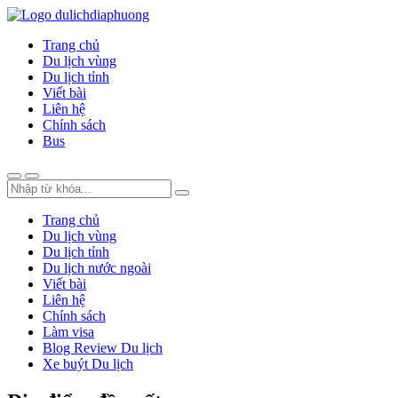
Trang chủ
Du lịch vùng
Du lịch tỉnh
Viết bài
Liên hệ
Chính sách
Bus
Trang chủ
Du lịch vùng
Du lịch tỉnh
Du lịch nước ngoài
Viết bài
Liên hệ
Chính sách
Làm visa
Blog Review Du lịch
Xe buýt Du lịch