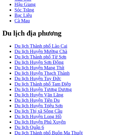
Hậu Giang
Sóc Trăng
Bạc Liêu
Cà Mau
Du lịch địa phương
Du lịch Thành phố Lào Cai
Du lịch Huyện Mường Chà
Du lịch Thành phố Từ Sơn
Du lịch Huyện Sơn Động
Du lịch Huyện Mang Thít
Du lịch Huyện Thạch Thành
Du lịch Huyện Tuy Đức
Du lịch Thành phố Tam Điệp
Du lịch Huyện Tương Dương
Du lịch Huyện Văn Lãng
Du lịch Huyện Tiên Du
Du lịch Huyện Triệu Sơn
Du lịch Thị xã Sông Cầu
Du lịch Huyện Long Hồ
Du lịch Huyện Phú Xuyên
Du lịch Quận 6
Du lịch Thành phố Buôn Ma Thuột