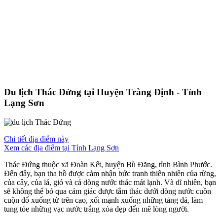
Du lịch Thác Đứng tại Huyện Tràng Định - Tỉnh
Lạng Sơn
Chi tiết địa điểm này
Xem các địa điểm tại Tỉnh Lạng Sơn
Thác Đứng thuộc xã Đoàn Kết, huyện Bù Đăng, tỉnh Bình Phước.
Đến đây, bạn tha hồ được cảm nhận bức tranh thiên nhiên của rừng,
của cây, của lá, gió và cả dòng nước thác mát lạnh. Và dĩ nhiên, bạn
sẽ không thể bỏ qua cảm giác được tắm thác dưới dòng nước cuồn
cuộn đổ xuống từ trên cao, xối mạnh xuống những tảng đá, làm
tung tóe những vạc nước trắng xóa đẹp đến mê lòng người.