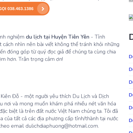
GỌI 038.463.1386
kinh nghiệm
du lịch tại Huyện Tiên Yên
- Tỉnh
 cách nhìn nên bài viết không thể tránh khỏi những
iến đóng góp từ quý đọc giả để chúng ta cùng chia
D
iệm hơn. Trân trọng cảm ơn!
D
D
D
à Kiên Đỗ - một người yêu thích Du Lịch và Dịch
hiều nơi và mong muốn khám phá nhiều nét văn hóa
D
 đặc biệt là trên đất nước Việt Nam chúng ta. Tôi đã
óa của tất cả các địa phương cấp tỉnh/thành tại nước
D
sẻ theo email dulichdiaphuong@hotmail.com.