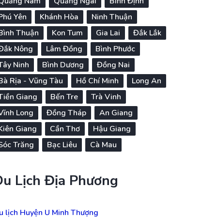
Quảng Nam
Quảng Ngãi
Bình Định
Phú Yên
Khánh Hòa
Ninh Thuận
Bình Thuận
Kon Tum
Gia Lai
Đắk Lắk
Đắk Nông
Lâm Đồng
Bình Phước
Tây Ninh
Bình Dương
Đồng Nai
Bà Rịa - Vũng Tàu
Hồ Chí Minh
Long An
Tiền Giang
Bến Tre
Trà Vinh
Vĩnh Long
Đồng Tháp
An Giang
Kiên Giang
Cần Thơ
Hậu Giang
Sóc Trăng
Bạc Liêu
Cà Mau
Du Lịch Địa Phương
u lịch Huyện U Minh Thượng