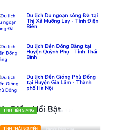
Du lịch Du ngoạn sông Đà tại
Thị Xã Mường Lay - Tỉnh Điện
Biên
Du lịch Đền Đồng Bằng tại
Huyện Quỳnh Phụ - Tỉnh Thái
Bình
Du lịch Đền Gióng Phù Đổng
tại Huyện Gia Lâm - Thành
phố Hà Nội
ịa Điểm Nổi Bật
TỈNH TIỀN GIANG
Huyện Châu Thành
Trại rắn Đồng Tâm
TỈNH THÁI NGUYÊN
Huyện Định Hóa