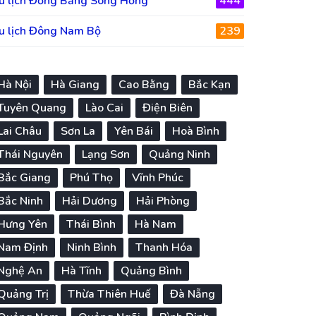
u lịch Đồng Bằng Sông Hồng
444
u lịch Đông Nam Bộ
239
Hà Nội
Hà Giang
Cao Bằng
Bắc Kạn
Tuyên Quang
Lào Cai
Điện Biên
Lai Châu
Sơn La
Yên Bái
Hoà Bình
Thái Nguyên
Lạng Sơn
Quảng Ninh
Bắc Giang
Phú Thọ
Vĩnh Phúc
Bắc Ninh
Hải Dương
Hải Phòng
Hưng Yên
Thái Bình
Hà Nam
Nam Định
Ninh Bình
Thanh Hóa
Nghệ An
Hà Tĩnh
Quảng Bình
Quảng Trị
Thừa Thiên Huế
Đà Nẵng