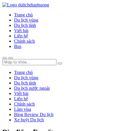
Trang chủ
Du lịch vùng
Du lịch tỉnh
Viết bài
Liên hệ
Chính sách
Bus
Trang chủ
Du lịch vùng
Du lịch tỉnh
Du lịch nước ngoài
Viết bài
Liên hệ
Chính sách
Làm visa
Blog Review Du lịch
Xe buýt Du lịch