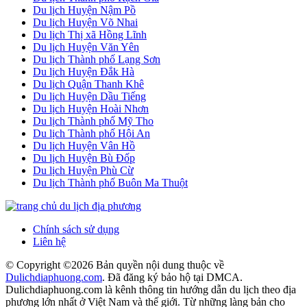
Du lịch Huyện Nậm Pồ
Du lịch Huyện Võ Nhai
Du lịch Thị xã Hồng Lĩnh
Du lịch Huyện Văn Yên
Du lịch Thành phố Lạng Sơn
Du lịch Huyện Đắk Hà
Du lịch Quận Thanh Khê
Du lịch Huyện Dầu Tiếng
Du lịch Huyện Hoài Nhơn
Du lịch Thành phố Mỹ Tho
Du lịch Thành phố Hội An
Du lịch Huyện Vân Hồ
Du lịch Huyện Bù Đốp
Du lịch Huyện Phù Cừ
Du lịch Thành phố Buôn Ma Thuột
Chính sách sử dụng
Liên hệ
© Copyright ©
2026 Bản quyền nội dung thuộc về
Dulichdiaphuong.com
. Đã đăng ký bảo hộ tại DMCA.
Dulichdiaphuong.com là kênh thông tin hướng dẫn du lịch theo địa
phương lớn nhất ở Việt Nam và thế giới. Từ những làng bản cho