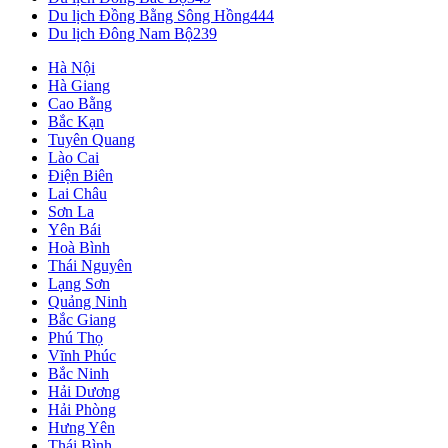
Du lịch Đồng Bằng Sông Hồng
444
Du lịch Đông Nam Bộ
239
Hà Nội
Hà Giang
Cao Bằng
Bắc Kạn
Tuyên Quang
Lào Cai
Điện Biên
Lai Châu
Sơn La
Yên Bái
Hoà Bình
Thái Nguyên
Lạng Sơn
Quảng Ninh
Bắc Giang
Phú Thọ
Vĩnh Phúc
Bắc Ninh
Hải Dương
Hải Phòng
Hưng Yên
Thái Bình