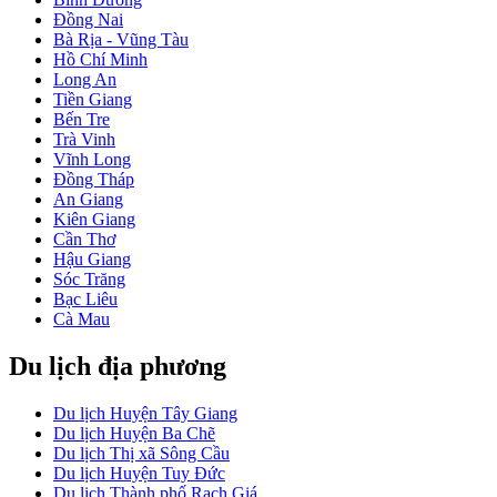
Đồng Nai
Bà Rịa - Vũng Tàu
Hồ Chí Minh
Long An
Tiền Giang
Bến Tre
Trà Vinh
Vĩnh Long
Đồng Tháp
An Giang
Kiên Giang
Cần Thơ
Hậu Giang
Sóc Trăng
Bạc Liêu
Cà Mau
Du lịch địa phương
Du lịch Huyện Tây Giang
Du lịch Huyện Ba Chẽ
Du lịch Thị xã Sông Cầu
Du lịch Huyện Tuy Đức
Du lịch Thành phố Rạch Giá