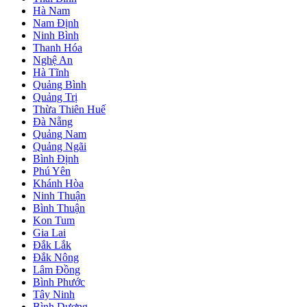
Hà Nam
Nam Định
Ninh Bình
Thanh Hóa
Nghệ An
Hà Tĩnh
Quảng Bình
Quảng Trị
Thừa Thiên Huế
Đà Nẵng
Quảng Nam
Quảng Ngãi
Bình Định
Phú Yên
Khánh Hòa
Ninh Thuận
Bình Thuận
Kon Tum
Gia Lai
Đắk Lắk
Đắk Nông
Lâm Đồng
Bình Phước
Tây Ninh
Bình Dương