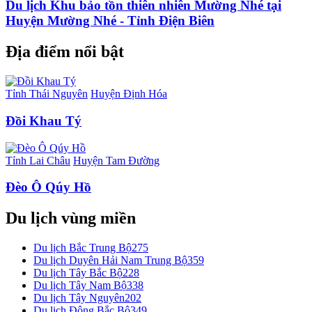
Du lịch Khu bảo tồn thiên nhiên Mường Nhé tại
Huyện Mường Nhé - Tỉnh Điện Biên
Địa điểm nổi bật
Tỉnh Thái Nguyên
Huyện Định Hóa
Đồi Khau Tý
Tỉnh Lai Châu
Huyện Tam Đường
Đèo Ô Qúy Hồ
Du lịch vùng miền
Du lịch Bắc Trung Bộ
275
Du lịch Duyên Hải Nam Trung Bộ
359
Du lịch Tây Bắc Bộ
228
Du lịch Tây Nam Bộ
338
Du lịch Tây Nguyên
202
Du lịch Đông Bắc Bộ
349