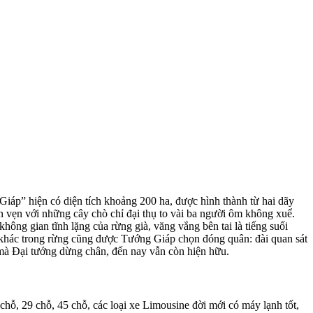
áp” hiện có diện tích khoảng 200 ha, được hình thành từ hai dãy
 vẹn với những cây chò chỉ đại thụ to vài ba người ôm không xuể.
hông gian tĩnh lặng của rừng già, văng vẳng bên tai là tiếng suối
i khác trong rừng cũng được Tướng Giáp chọn đóng quân: đài quan sát
y mà Đại tướng dừng chân, đến nay vẫn còn hiện hữu.
 chỗ, 29 chỗ, 45 chỗ, các loại xe Limousine đời mới có máy lạnh tốt,