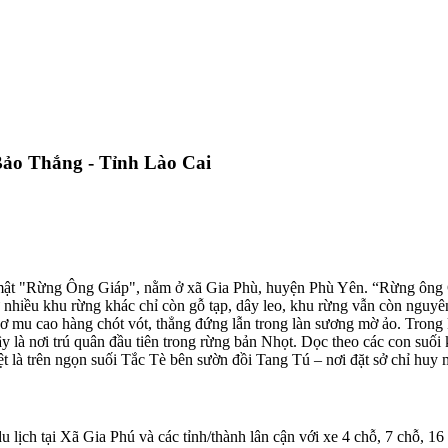
Bảo Thắng - Tỉnh Lào Cai
mật "Rừng Ông Giáp", nằm ở xã Gia Phù, huyện Phù Yên. “Rừng ông Gi
nhiều khu rừng khác chỉ còn gỗ tạp, dây leo, khu rừng vẫn còn nguyên
pơ mu cao hàng chót vót, thẳng đứng lẫn trong làn sương mờ ảo. Trong k
 là nơi trú quân đầu tiên trong rừng bản Nhọt. Dọc theo các con suố
iệt là trên ngọn suối Tắc Tè bên sườn đồi Tang Tú – nơi đặt sở chỉ hu
u lịch tại Xã Gia Phú và các tỉnh/thành lân cận với xe 4 chỗ, 7 chỗ, 16