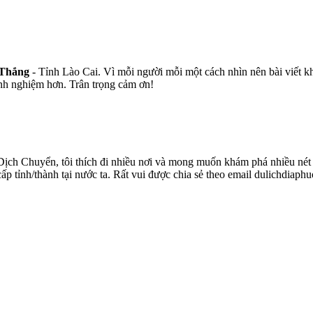
 Thắng
- Tỉnh Lào Cai. Vì mỗi người mỗi một cách nhìn nên bài viết k
inh nghiệm hơn. Trân trọng cảm ơn!
ịch Chuyển, tôi thích đi nhiều nơi và mong muốn khám phá nhiều nét v
 cấp tỉnh/thành tại nước ta. Rất vui được chia sẻ theo email dulichdia