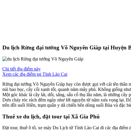
Du lịch Rừng đại tướng Võ Nguyên Giáp tại Huyện 
Chi tiết địa điểm này
Xem các địa điểm tại Tỉnh Lào Cai
Rừng đại tướng Võ Nguyên Giáp hay còn được gọi với cái tên thân 
núi bao bọc, cây cối xanh tốt, quanh năm mây phủ. Không giống như 
Một góc khác là cây lát, dổi, sâng, sấu cổ thụ lâu năm, là những cây 
Dưn chảy róc rách đêm ngày như lời nguyện từ năm xưa vọng lại. Đây
trên đồi suối Hiền, trạm quân y dã chiến bên dòng suối Bùa và đặc b
Thuê xe du lịch, đặt tour tại Xã Gia Phú
Đặt tour, thuê ô tô, xe máy Du Lịch từ Tỉnh Lào Cai đi các địa điểm d