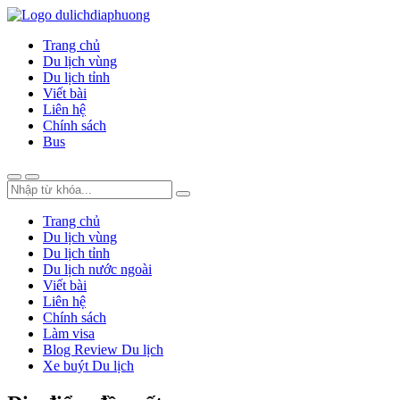
Trang chủ
Du lịch vùng
Du lịch tỉnh
Viết bài
Liên hệ
Chính sách
Bus
Trang chủ
Du lịch vùng
Du lịch tỉnh
Du lịch nước ngoài
Viết bài
Liên hệ
Chính sách
Làm visa
Blog Review Du lịch
Xe buýt Du lịch