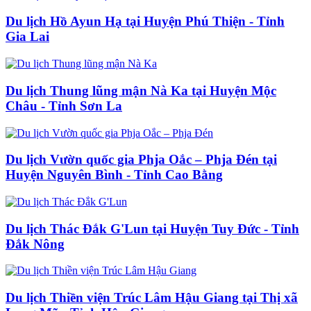
Du lịch Hồ Ayun Hạ tại Huyện Phú Thiện - Tỉnh
Gia Lai
Du lịch Thung lũng mận Nà Ka tại Huyện Mộc
Châu - Tỉnh Sơn La
Du lịch Vườn quốc gia Phja Oắc – Phja Đén tại
Huyện Nguyên Bình - Tỉnh Cao Bằng
Du lịch Thác Đắk G'Lun tại Huyện Tuy Đức - Tỉnh
Đắk Nông
Du lịch Thiền viện Trúc Lâm Hậu Giang tại Thị xã