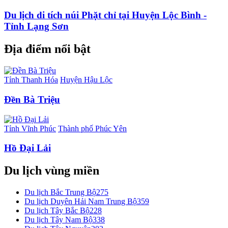
Du lịch di tích núi Phặt chỉ tại Huyện Lộc Bình -
Tỉnh Lạng Sơn
Địa điểm nổi bật
Tỉnh Thanh Hóa
Huyện Hậu Lộc
Đền Bà Triệu
Tỉnh Vĩnh Phúc
Thành phố Phúc Yên
Hồ Đại Lải
Du lịch vùng miền
Du lịch Bắc Trung Bộ
275
Du lịch Duyên Hải Nam Trung Bộ
359
Du lịch Tây Bắc Bộ
228
Du lịch Tây Nam Bộ
338