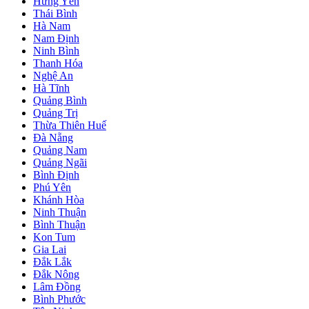
Hưng Yên
Thái Bình
Hà Nam
Nam Định
Ninh Bình
Thanh Hóa
Nghệ An
Hà Tĩnh
Quảng Bình
Quảng Trị
Thừa Thiên Huế
Đà Nẵng
Quảng Nam
Quảng Ngãi
Bình Định
Phú Yên
Khánh Hòa
Ninh Thuận
Bình Thuận
Kon Tum
Gia Lai
Đắk Lắk
Đắk Nông
Lâm Đồng
Bình Phước