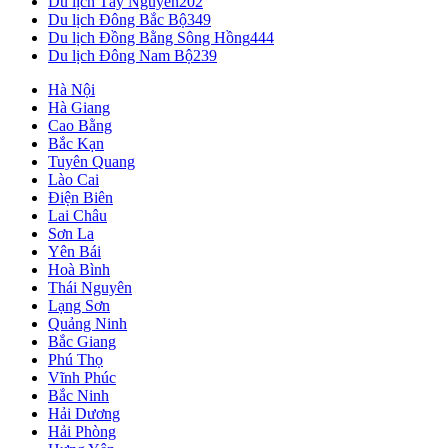
Du lịch Tây Nguyên
202
Du lịch Đông Bắc Bộ
349
Du lịch Đồng Bằng Sông Hồng
444
Du lịch Đông Nam Bộ
239
Hà Nội
Hà Giang
Cao Bằng
Bắc Kạn
Tuyên Quang
Lào Cai
Điện Biên
Lai Châu
Sơn La
Yên Bái
Hoà Bình
Thái Nguyên
Lạng Sơn
Quảng Ninh
Bắc Giang
Phú Thọ
Vĩnh Phúc
Bắc Ninh
Hải Dương
Hải Phòng