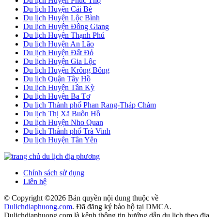
Du lịch Huyện Phúc Thọ
Du lịch Huyện Cái Bè
Du lịch Huyện Lộc Bình
Du lịch Huyện Đông Giang
Du lịch Huyện Thạnh Phú
Du lịch Huyện An Lão
Du lịch Huyện Đất Đỏ
Du lịch Huyện Gia Lộc
Du lịch Huyện Krông Bông
Du lịch Quận Tây Hồ
Du lịch Huyện Tân Kỳ
Du lịch Huyện Ba Tơ
Du lịch Thành phố Phan Rang-Tháp Chàm
Du lịch Thị Xã Buôn Hồ
Du lịch Huyện Nho Quan
Du lịch Thành phố Trà Vinh
Du lịch Huyện Tân Yên
Chính sách sử dụng
Liên hệ
© Copyright ©
2026 Bản quyền nội dung thuộc về
Dulichdiaphuong.com
. Đã đăng ký bảo hộ tại DMCA.
Dulichdiaphuong.com là kênh thông tin hướng dẫn du lịch theo địa