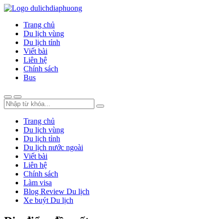
Trang chủ
Du lịch vùng
Du lịch tỉnh
Viết bài
Liên hệ
Chính sách
Bus
Trang chủ
Du lịch vùng
Du lịch tỉnh
Du lịch nước ngoài
Viết bài
Liên hệ
Chính sách
Làm visa
Blog Review Du lịch
Xe buýt Du lịch