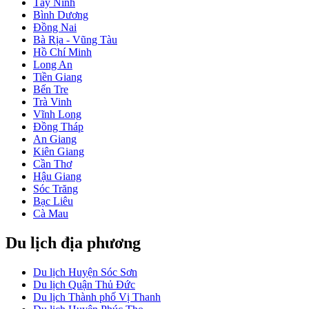
Tây Ninh
Bình Dương
Đồng Nai
Bà Rịa - Vũng Tàu
Hồ Chí Minh
Long An
Tiền Giang
Bến Tre
Trà Vinh
Vĩnh Long
Đồng Tháp
An Giang
Kiên Giang
Cần Thơ
Hậu Giang
Sóc Trăng
Bạc Liêu
Cà Mau
Du lịch địa phương
Du lịch Huyện Sóc Sơn
Du lịch Quận Thủ Đức
Du lịch Thành phố Vị Thanh