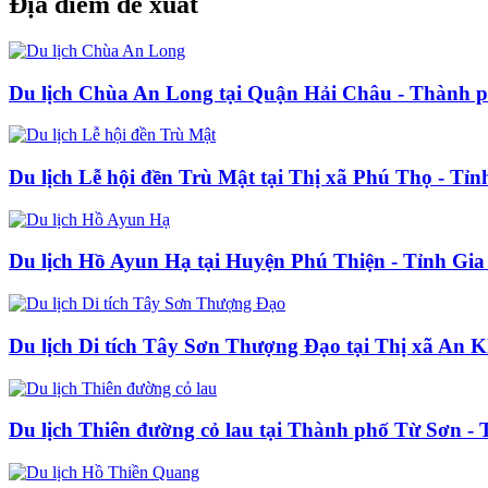
Địa điểm đề xuất
Du lịch Chùa An Long tại Quận Hải Châu - Thành 
Du lịch Lễ hội đền Trù Mật tại Thị xã Phú Thọ - Tỉ
Du lịch Hồ Ayun Hạ tại Huyện Phú Thiện - Tỉnh Gia
Du lịch Di tích Tây Sơn Thượng Đạo tại Thị xã An K
Du lịch Thiên đường cỏ lau tại Thành phố Từ Sơn - 