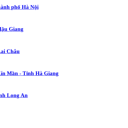
hành phố Hà Nội
Hậu Giang
Lai Châu
 Xín Mần - Tỉnh Hà Giang
ỉnh Long An