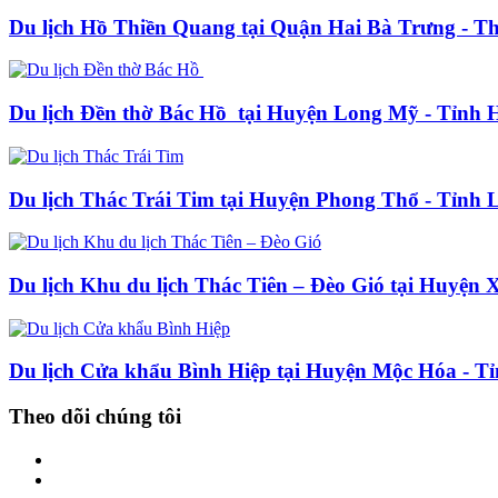
Du lịch Hồ Thiền Quang tại Quận Hai Bà Trưng - T
Du lịch Đền thờ Bác Hồ tại Huyện Long Mỹ - Tỉnh 
Du lịch Thác Trái Tim tại Huyện Phong Thổ - Tỉnh 
Du lịch Khu du lịch Thác Tiên – Đèo Gió tại Huyện
Du lịch Cửa khẩu Bình Hiệp tại Huyện Mộc Hóa - T
Theo dõi chúng tôi