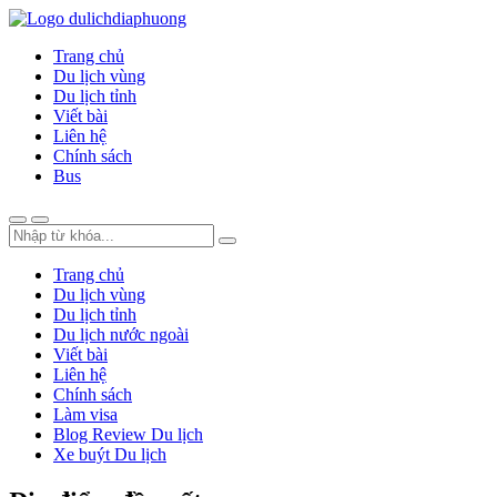
Trang chủ
Du lịch vùng
Du lịch tỉnh
Viết bài
Liên hệ
Chính sách
Bus
Trang chủ
Du lịch vùng
Du lịch tỉnh
Du lịch nước ngoài
Viết bài
Liên hệ
Chính sách
Làm visa
Blog Review Du lịch
Xe buýt Du lịch