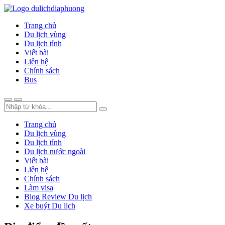
Trang chủ
Du lịch vùng
Du lịch tỉnh
Viết bài
Liên hệ
Chính sách
Bus
Trang chủ
Du lịch vùng
Du lịch tỉnh
Du lịch nước ngoài
Viết bài
Liên hệ
Chính sách
Làm visa
Blog Review Du lịch
Xe buýt Du lịch