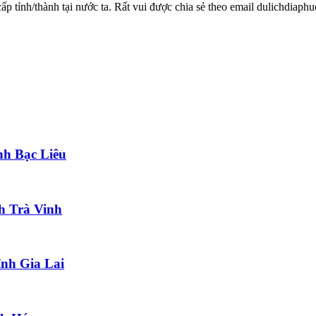
 cấp tỉnh/thành tại nước ta. Rất vui được chia sẻ theo email dulichdia
nh Bạc Liêu
h Trà Vinh
ỉnh Gia Lai