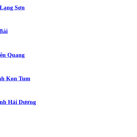
h Lạng Sơn
Bái
yên Quang
ỉnh Kon Tum
Tỉnh Hải Dương