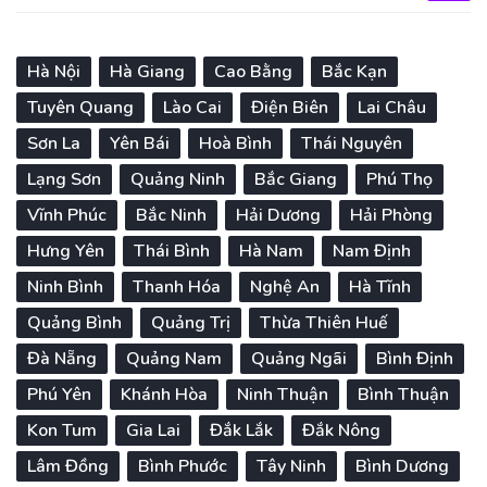
Hà Nội
Hà Giang
Cao Bằng
Bắc Kạn
Tuyên Quang
Lào Cai
Điện Biên
Lai Châu
Sơn La
Yên Bái
Hoà Bình
Thái Nguyên
Lạng Sơn
Quảng Ninh
Bắc Giang
Phú Thọ
Vĩnh Phúc
Bắc Ninh
Hải Dương
Hải Phòng
Hưng Yên
Thái Bình
Hà Nam
Nam Định
Ninh Bình
Thanh Hóa
Nghệ An
Hà Tĩnh
Quảng Bình
Quảng Trị
Thừa Thiên Huế
Đà Nẵng
Quảng Nam
Quảng Ngãi
Bình Định
Phú Yên
Khánh Hòa
Ninh Thuận
Bình Thuận
Kon Tum
Gia Lai
Đắk Lắk
Đắk Nông
Lâm Đồng
Bình Phước
Tây Ninh
Bình Dương