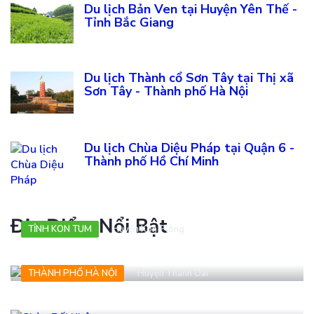
Du lịch Bản Ven tại Huyện Yên Thế -
Tỉnh Bắc Giang
Du lịch Thành cổ Sơn Tây tại Thị xã
Sơn Tây - Thành phố Hà Nội
Du lịch Chùa Diệu Pháp tại Quận 6 -
Thành phố Hồ Chí Minh
Địa Điểm Nổi Bật
TỈNH KON TUM
Huyện Kon Plông
Khu vườn tượng gỗ
THÀNH PHỐ HÀ NỘI
Huyện Thanh Oai
Chùa Bối Khê