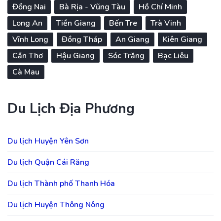
Đồng Nai
Bà Rịa - Vũng Tàu
Hồ Chí Minh
Long An
Tiền Giang
Bến Tre
Trà Vinh
Vĩnh Long
Đồng Tháp
An Giang
Kiên Giang
Cần Thơ
Hậu Giang
Sóc Trăng
Bạc Liêu
Cà Mau
Du Lịch Địa Phương
Du lịch Huyện Yên Sơn
Du lịch Quận Cái Răng
Du lịch Thành phố Thanh Hóa
Du lịch Huyện Thông Nông