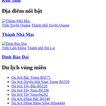
Kon Tum
Địa điểm nổi bật
Tỉnh Tuyên Quang
Thành phố Tuyên Quang
Thành Nhà Mạc
Tỉnh Lâm Đồng
Thành phố Đà Lạt
Dinh Bảo Đại
Du lịch vùng miền
Du lịch Bắc Trung Bộ
275
Du lịch Duyên Hải Nam Trung Bộ
359
Du lịch Tây Bắc Bộ
228
Du lịch Tây Nam Bộ
338
Du lịch Tây Nguyên
202
Du lịch Đông Bắc Bộ
349
Du lịch Đồng Bằng Sông Hồng
444