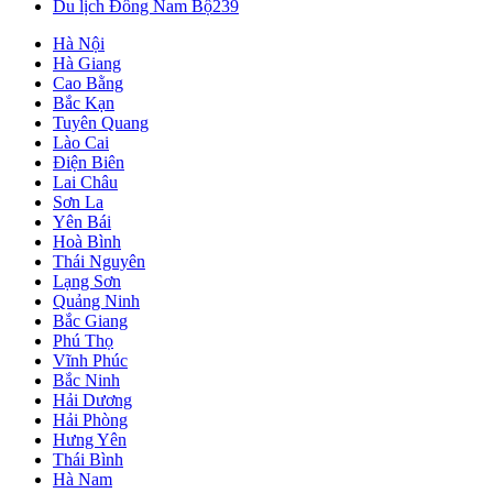
Du lịch Đông Nam Bộ
239
Hà Nội
Hà Giang
Cao Bằng
Bắc Kạn
Tuyên Quang
Lào Cai
Điện Biên
Lai Châu
Sơn La
Yên Bái
Hoà Bình
Thái Nguyên
Lạng Sơn
Quảng Ninh
Bắc Giang
Phú Thọ
Vĩnh Phúc
Bắc Ninh
Hải Dương
Hải Phòng
Hưng Yên
Thái Bình
Hà Nam