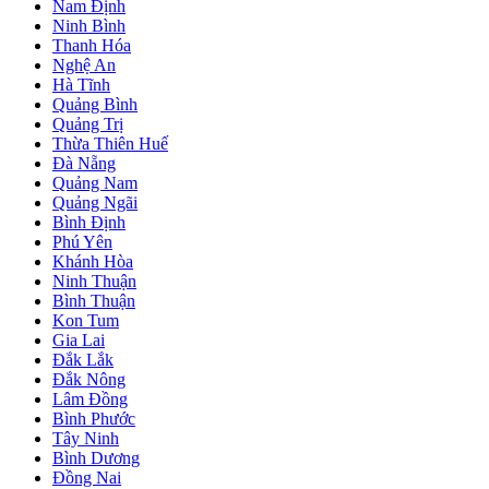
Nam Định
Ninh Bình
Thanh Hóa
Nghệ An
Hà Tĩnh
Quảng Bình
Quảng Trị
Thừa Thiên Huế
Đà Nẵng
Quảng Nam
Quảng Ngãi
Bình Định
Phú Yên
Khánh Hòa
Ninh Thuận
Bình Thuận
Kon Tum
Gia Lai
Đắk Lắk
Đắk Nông
Lâm Đồng
Bình Phước
Tây Ninh
Bình Dương
Đồng Nai