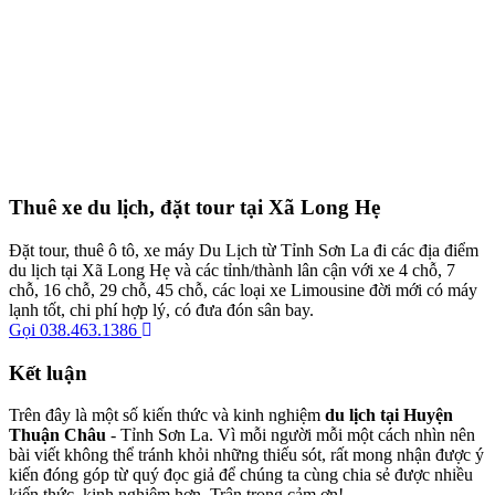
Thuê xe du lịch, đặt tour tại Xã Long Hẹ
Đặt tour, thuê ô tô, xe máy Du Lịch từ Tỉnh Sơn La đi các địa điểm
du lịch tại Xã Long Hẹ và các tỉnh/thành lân cận với xe 4 chỗ, 7
chỗ, 16 chỗ, 29 chỗ, 45 chỗ, các loại xe Limousine đời mới có máy
lạnh tốt, chi phí hợp lý, có đưa đón sân bay.
Gọi 038.463.1386
Kết luận
Trên đây là một số kiến thức và kinh nghiệm
du lịch tại Huyện
Thuận Châu
- Tỉnh Sơn La. Vì mỗi người mỗi một cách nhìn nên
bài viết không thể tránh khỏi những thiếu sót, rất mong nhận được ý
kiến đóng góp từ quý đọc giả để chúng ta cùng chia sẻ được nhiều
kiến thức, kinh nghiệm hơn. Trân trọng cảm ơn!