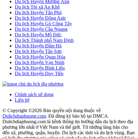
Du lịch Huyện Mường Ảng
Du lịch Thị xã An Khê
Du lịch Huyện Tân Phú
Du lịch Huyện Đông Anh
Du lịch Huyện Gò Công Tây
Du lịch Huyện Cầu Ngang
Du lịch Huyện Mộ Đức
Du lịch Thành phố Nam Định
Du lịch Huyện Đầm Hà
Du lịch Huyện Tân Sơn
Du lịch Huyện Quan Hóa
Du lịch Huyện Vạn Ninh
Du lịch Huyện Bình Liêu
Du lịch Huyện Duy Tiên
Chính sách sử dụng
Liên hệ
© Copyright ©
2026 Bản quyền nội dung thuộc về
Dulichdiaphuong.com
. Đã đăng ký bảo hộ tại DMCA.
Dulichdiaphuong.com là kênh thông tin hướng dẫn du lịch theo địa
phương lớn nhất ở Việt Nam và thế giới. Từ những làng bản cho
đến xã, phường, quận, huyện. Du lịch các tỉnh và du lịch vùng. Bạn