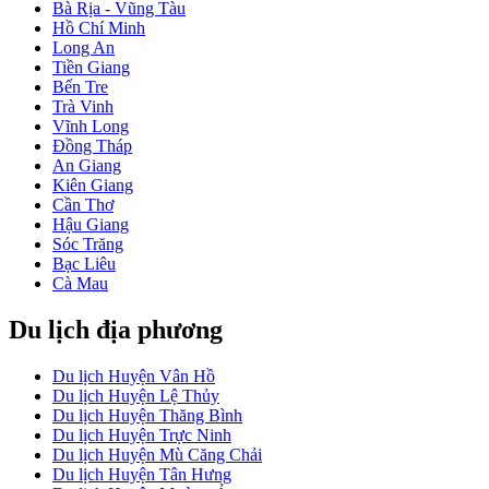
Bà Rịa - Vũng Tàu
Hồ Chí Minh
Long An
Tiền Giang
Bến Tre
Trà Vinh
Vĩnh Long
Đồng Tháp
An Giang
Kiên Giang
Cần Thơ
Hậu Giang
Sóc Trăng
Bạc Liêu
Cà Mau
Du lịch địa phương
Du lịch Huyện Vân Hồ
Du lịch Huyện Lệ Thủy
Du lịch Huyện Thăng Bình
Du lịch Huyện Trực Ninh
Du lịch Huyện Mù Căng Chải
Du lịch Huyện Tân Hưng