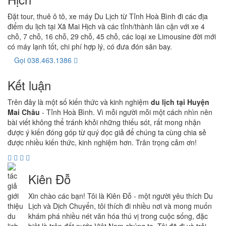
Đặt tour, thuê ô tô, xe máy Du Lịch từ Tỉnh Hoà Bình đi các địa
điểm du lịch tại Xã Mai Hịch và các tỉnh/thành lân cận với xe 4
chỗ, 7 chỗ, 16 chỗ, 29 chỗ, 45 chỗ, các loại xe Limousine đời mới
có máy lạnh tốt, chi phí hợp lý, có đưa đón sân bay.
Gọi 038.463.1386
Kết luận
Trên đây là một số kiến thức và kinh nghiệm
du lịch tại Huyện
Mai Châu
- Tỉnh Hoà Bình. Vì mỗi người mỗi một cách nhìn nên
bài viết không thể tránh khỏi những thiếu sót, rất mong nhận
được ý kiến đóng góp từ quý đọc giả để chúng ta cùng chia sẻ
được nhiều kiến thức, kinh nghiệm hơn. Trân trọng cảm ơn!
Kiên Đỗ
Xin chào các bạn! Tôi là Kiên Đỗ - một người yêu thích Du
Lịch và Dịch Chuyển, tôi thích đi nhiều nơi và mong muốn
khám phá nhiều nét văn hóa thú vị trong cuộc sống, đặc
biệt là trên đất nước Việt Nam chúng ta. Tôi đã đi và trải