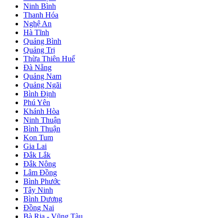
Ninh Bình
Thanh Hóa
Nghệ An
Hà Tĩnh
Quảng Bình
Quảng Trị
Thừa Thiên Huế
Đà Nẵng
Quảng Nam
Quảng Ngãi
Bình Định
Phú Yên
Khánh Hòa
Ninh Thuận
Bình Thuận
Kon Tum
Gia Lai
Đắk Lắk
Đắk Nông
Lâm Đồng
Bình Phước
Tây Ninh
Bình Dương
Đồng Nai
Bà Rịa - Vũng Tàu