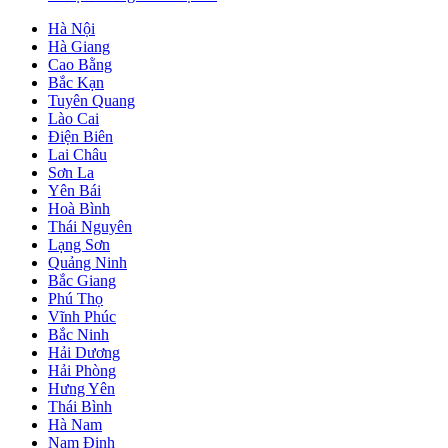
Hà Nội
Hà Giang
Cao Bằng
Bắc Kạn
Tuyên Quang
Lào Cai
Điện Biên
Lai Châu
Sơn La
Yên Bái
Hoà Bình
Thái Nguyên
Lạng Sơn
Quảng Ninh
Bắc Giang
Phú Thọ
Vĩnh Phúc
Bắc Ninh
Hải Dương
Hải Phòng
Hưng Yên
Thái Bình
Hà Nam
Nam Định