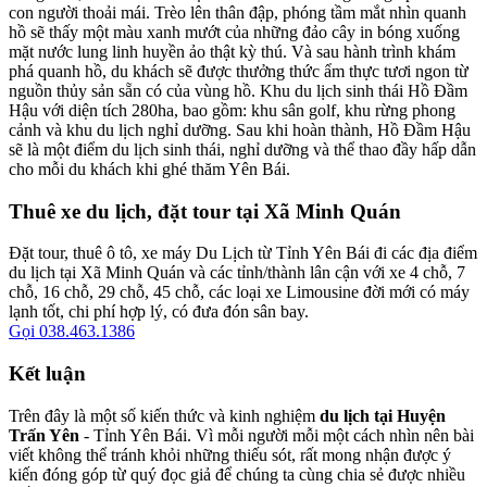
con người thoải mái. Trèo lên thân đập, phóng tầm mắt nhìn quanh
hồ sẽ thấy một màu xanh mướt của những đảo cây in bóng xuống
mặt nước lung linh huyền ảo thật kỳ thú. Và sau hành trình khám
phá quanh hồ, du khách sẽ được thưởng thức ẩm thực tươi ngon từ
nguồn thủy sản sẵn có của vùng hồ. Khu du lịch sinh thái Hồ Đầm
Hậu với diện tích 280ha, bao gồm: khu sân golf, khu rừng phong
cảnh và khu du lịch nghỉ dưỡng. Sau khi hoàn thành, Hồ Đầm Hậu
sẽ là một điểm du lịch sinh thái, nghỉ dưỡng và thể thao đầy hấp dẫn
cho mỗi du khách khi ghé thăm Yên Bái.
Thuê xe du lịch, đặt tour tại Xã Minh Quán
Đặt tour, thuê ô tô, xe máy Du Lịch từ Tỉnh Yên Bái đi các địa điểm
du lịch tại Xã Minh Quán và các tỉnh/thành lân cận với xe 4 chỗ, 7
chỗ, 16 chỗ, 29 chỗ, 45 chỗ, các loại xe Limousine đời mới có máy
lạnh tốt, chi phí hợp lý, có đưa đón sân bay.
Gọi 038.463.1386
Kết luận
Trên đây là một số kiến thức và kinh nghiệm
du lịch tại Huyện
Trấn Yên
- Tỉnh Yên Bái. Vì mỗi người mỗi một cách nhìn nên bài
viết không thể tránh khỏi những thiếu sót, rất mong nhận được ý
kiến đóng góp từ quý đọc giả để chúng ta cùng chia sẻ được nhiều