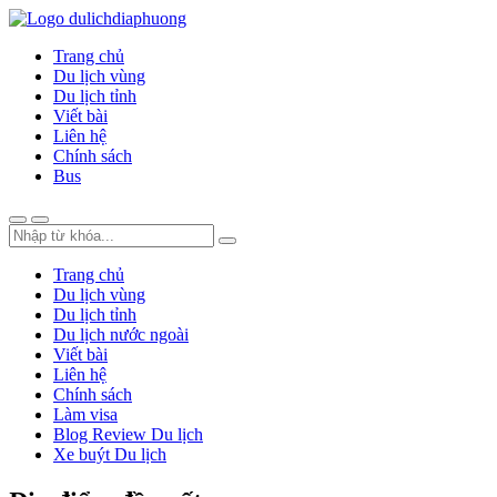
Trang chủ
Du lịch vùng
Du lịch tỉnh
Viết bài
Liên hệ
Chính sách
Bus
Trang chủ
Du lịch vùng
Du lịch tỉnh
Du lịch nước ngoài
Viết bài
Liên hệ
Chính sách
Làm visa
Blog Review Du lịch
Xe buýt Du lịch