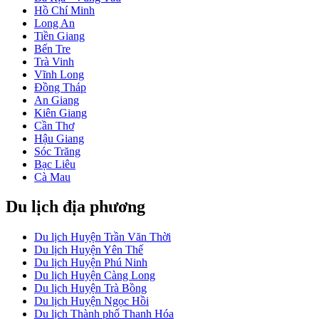
Hồ Chí Minh
Long An
Tiền Giang
Bến Tre
Trà Vinh
Vĩnh Long
Đồng Tháp
An Giang
Kiên Giang
Cần Thơ
Hậu Giang
Sóc Trăng
Bạc Liêu
Cà Mau
Du lịch địa phương
Du lịch Huyện Trần Văn Thời
Du lịch Huyện Yên Thế
Du lịch Huyện Phú Ninh
Du lịch Huyện Càng Long
Du lịch Huyện Trà Bồng
Du lịch Huyện Ngọc Hồi
Du lịch Thành phố Thanh Hóa