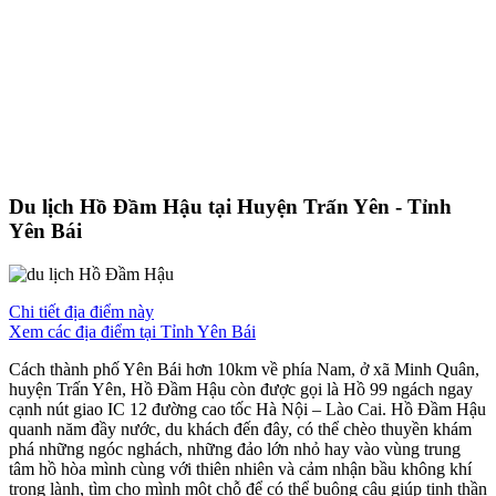
Du lịch Hồ Đầm Hậu tại Huyện Trấn Yên - Tỉnh
Yên Bái
Chi tiết địa điểm này
Xem các địa điểm tại Tỉnh Yên Bái
Cách thành phố Yên Bái hơn 10km về phía Nam, ở xã Minh Quân,
huyện Trấn Yên, Hồ Đầm Hậu còn được gọi là Hồ 99 ngách ngay
cạnh nút giao IC 12 đường cao tốc Hà Nội – Lào Cai. Hồ Đầm Hậu
quanh năm đầy nước, du khách đến đây, có thể chèo thuyền khám
phá những ngóc nghách, những đảo lớn nhỏ hay vào vùng trung
tâm hồ hòa mình cùng với thiên nhiên và cảm nhận bầu không khí
trong lành, tìm cho mình một chỗ để có thể buông câu giúp tinh thần