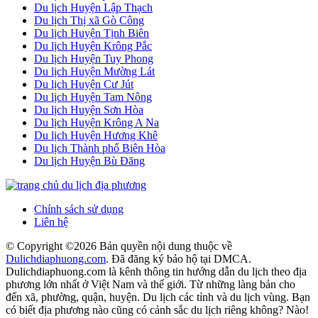
Du lịch Huyện Lập Thạch
Du lịch Thị xã Gò Công
Du lịch Huyện Tịnh Biên
Du lịch Huyện Krông Pắc
Du lịch Huyện Tuy Phong
Du lịch Huyện Mường Lát
Du lịch Huyện Cư Jút
Du lịch Huyện Tam Nông
Du lịch Huyện Sơn Hòa
Du lịch Huyện Krông A Na
Du lịch Huyện Hương Khê
Du lịch Thành phố Biên Hòa
Du lịch Huyện Bù Đăng
Chính sách sử dụng
Liên hệ
© Copyright ©
2026 Bản quyền nội dung thuộc về
Dulichdiaphuong.com
. Đã đăng ký bảo hộ tại DMCA.
Dulichdiaphuong.com là kênh thông tin hướng dẫn du lịch theo địa
phương lớn nhất ở Việt Nam và thế giới. Từ những làng bản cho
đến xã, phường, quận, huyện. Du lịch các tỉnh và du lịch vùng. Bạn
có biết địa phương nào cũng có cảnh sắc du lịch riêng không? Nào!