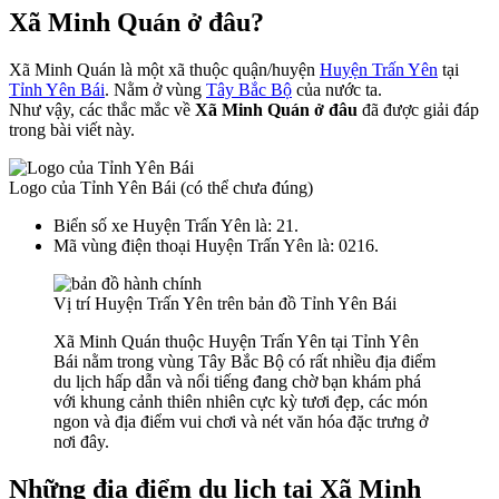
Xã Minh Quán ở đâu?
Xã Minh Quán là một xã thuộc quận/huyện
Huyện Trấn Yên
tại
Tỉnh Yên Bái
. Nằm ở vùng
Tây Bắc Bộ
của nước ta.
Như vậy, các thắc mắc về
Xã Minh Quán ở đâu
đã được giải đáp
trong bài viết này.
Logo của Tỉnh Yên Bái (có thể chưa đúng)
Biển số xe Huyện Trấn Yên là: 21.
Mã vùng điện thoại Huyện Trấn Yên là: 0216.
Vị trí Huyện Trấn Yên trên bản đồ Tỉnh Yên Bái
Xã Minh Quán thuộc Huyện Trấn Yên tại Tỉnh Yên
Bái nằm trong vùng Tây Bắc Bộ có rất nhiều địa điểm
du lịch hấp dẫn và nổi tiếng đang chờ bạn khám phá
với khung cảnh thiên nhiên cực kỳ tươi đẹp, các món
ngon và địa điểm vui chơi và nét văn hóa đặc trưng ở
nơi đây.
Những địa điểm du lịch tại Xã Minh