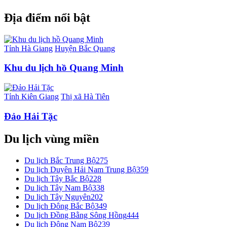
Địa điểm nổi bật
Tỉnh Hà Giang
Huyện Bắc Quang
Khu du lịch hồ Quang Minh
Tỉnh Kiên Giang
Thị xã Hà Tiên
Đảo Hải Tặc
Du lịch vùng miền
Du lịch Bắc Trung Bộ
275
Du lịch Duyên Hải Nam Trung Bộ
359
Du lịch Tây Bắc Bộ
228
Du lịch Tây Nam Bộ
338
Du lịch Tây Nguyên
202
Du lịch Đông Bắc Bộ
349
Du lịch Đồng Bằng Sông Hồng
444
Du lịch Đông Nam Bộ
239