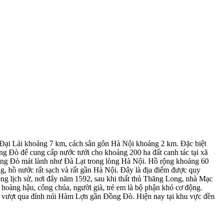
Đại Lải khoảng 7 km, cách sân gôn Hà Nội khoảng 2 km. Đặc biệt
ồng Đò để cung cấp nước tưới cho khoảng 200 ha đất canh tác tại xã
Đồng Đò mát lành như Đà Lạt trong lòng Hà Nội. Hồ rộng khoảng 60
ng, hồ nước rất sạch và rất gần Hà Nội. Đây là địa điểm được quy
rong lịch sử, nơi đây năm 1592, sau khi thất thủ Thăng Long, nhà Mạc
ó hoàng hậu, công chúa, người già, trẻ em là bộ phận khó cơ động.
mật, vượt qua đỉnh núi Hàm Lợn gần Đồng Đò. Hiện nay tại khu vực đền