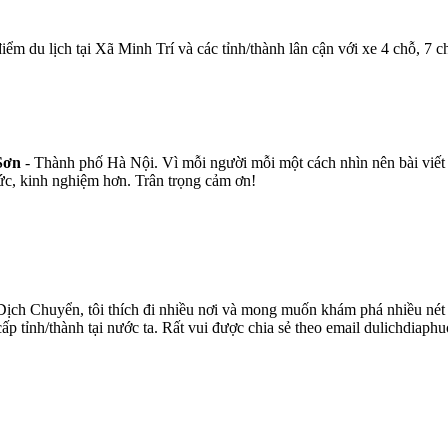
iểm du lịch tại Xã Minh Trí và các tỉnh/thành lân cận với xe 4 chỗ, 7 
Sơn
- Thành phố Hà Nội. Vì mỗi người mỗi một cách nhìn nên bài viết 
ức, kinh nghiệm hơn. Trân trọng cảm ơn!
ịch Chuyển, tôi thích đi nhiều nơi và mong muốn khám phá nhiều nét v
 cấp tỉnh/thành tại nước ta. Rất vui được chia sẻ theo email dulichdia