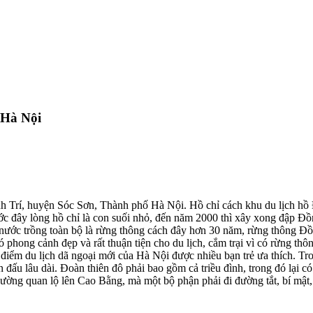
 Hà Nội
 Trí, huyện Sóc Sơn, Thành phố Hà Nội. Hồ chỉ cách khu du lịch hồ 
ước đây lòng hồ chỉ là con suối nhỏ, đến năm 2000 thì xây xong đập Đ
hà nước trồng toàn bộ là rừng thông cách đây hơn 30 năm, rừng thông 
phong cảnh đẹp và rất thuận tiện cho du lịch, cắm trại vì có rừng thô
à điểm du lịch dã ngoại mới của Hà Nội được nhiều bạn trẻ ưa thích. T
 đấu lâu dài. Đoàn thiên đô phải bao gồm cả triều đình, trong đó lại c
 đi đường quan lộ lên Cao Bằng, mà một bộ phận phải đi đường tắt, bí 