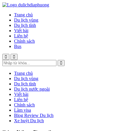
Trang chủ
Du lịch vùng
Du lịch tỉnh
Viết bài
Liên hệ
Chính sách
Bus
Trang chủ
Du lịch vùng
Du lịch tỉnh
Du lịch nước ngoài
Viết bài
Liên hệ
Chính sách
Làm visa
Blog Review Du lịch
Xe buýt Du lịch