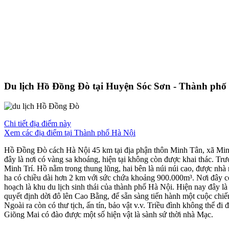
Du lịch Hồ Đồng Đò tại Huyện Sóc Sơn - Thành phố
Chi tiết địa điểm này
Xem các địa điểm tại Thành phố Hà Nội
Hồ Đồng Đò cách Hà Nội 45 km tại địa phận thôn Minh Tân, xã Minh
đây là nơi có vàng sa khoáng, hiện tại không còn được khai thác. Tr
Minh Trí. Hồ nằm trong thung lũng, hai bên là núi núi cao, được n
ha có chiều dài hơn 2 km với sức chứa khoảng 900.000m³. Nơi đây có 
hoạch là khu du lịch sinh thái của thành phố Hà Nội. Hiện nay đây l
quyết định dời đô lên Cao Bằng, để sẵn sàng tiến hành một cuộc chiến
Ngoài ra còn có thư tịch, ấn tín, bảo vật v.v. Triều đình không thể
Giõng Mai có đào được một số hiện vật là sành sứ thời nhà Mạc.