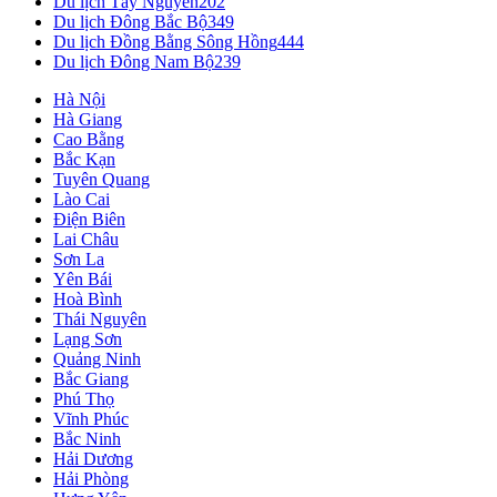
Du lịch Tây Nguyên
202
Du lịch Đông Bắc Bộ
349
Du lịch Đồng Bằng Sông Hồng
444
Du lịch Đông Nam Bộ
239
Hà Nội
Hà Giang
Cao Bằng
Bắc Kạn
Tuyên Quang
Lào Cai
Điện Biên
Lai Châu
Sơn La
Yên Bái
Hoà Bình
Thái Nguyên
Lạng Sơn
Quảng Ninh
Bắc Giang
Phú Thọ
Vĩnh Phúc
Bắc Ninh
Hải Dương
Hải Phòng