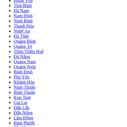
Hưng Yên
Thái Bình
Hà Nam
Nam Định
Ninh Bình
Thanh Hóa
Nghệ An
Hà Tĩnh
Quảng Bình
Quảng Trị
Thừa Thiên Huế
Đà Nẵng
Quảng Nam
Quảng Ngãi
Bình Định
Phú Yên
Khánh Hòa
Ninh Thuận
Bình Thuận
Kon Tum
Gia Lai
Đắk Lắk
Đắk Nông
Lâm Đồng
Bình Phước