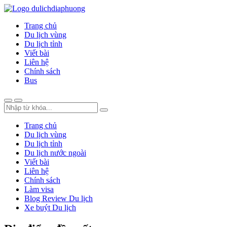
Trang chủ
Du lịch vùng
Du lịch tỉnh
Viết bài
Liên hệ
Chính sách
Bus
Trang chủ
Du lịch vùng
Du lịch tỉnh
Du lịch nước ngoài
Viết bài
Liên hệ
Chính sách
Làm visa
Blog Review Du lịch
Xe buýt Du lịch