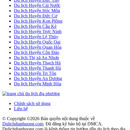
Du lịch Huyện Đức Thọ
Du lịch Huyện Cái Nước
Du lịch Huyện Hóc Môn
Du lịch Huyện Đức Cơ
Du lịch Huyện Kon Plông
Du lịch Huyện Cầu Kè
Du lịch Huyện Trực Ninh
Du lịch Huyện Lệ Thủy
Du lịch Huyện Quốc Oai
Du lịch Huyện Quan Hóa
Du lịch Huyện Côn Đảo
Du lịch Thị xã An Nhơn
Du lịch Huyện Thạch Hà
Du lịch Huyện Thanh Hà
Du lịch Huyện Tri Tôn
Du lịch Huyện An Dương
Du lịch Huyện Minh Hóa
Chính sách sử dụng
Liên hệ
© Copyright ©
2026 Bản quyền nội dung thuộc về
Dulichdiaphuong.com
. Đã đăng ký bảo hộ tại DMCA.
Dulichdiaphuong.com là kênh thông tin hướng dẫn du lịch theo địa