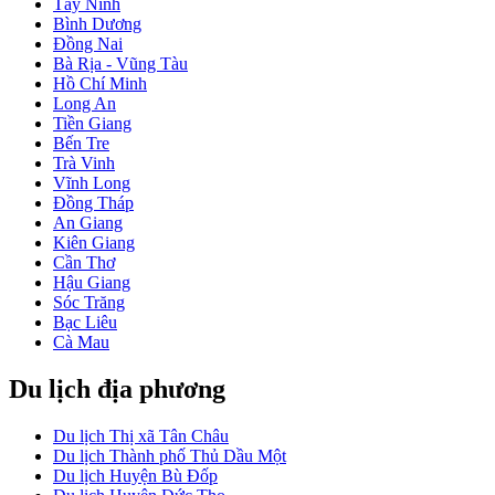
Tây Ninh
Bình Dương
Đồng Nai
Bà Rịa - Vũng Tàu
Hồ Chí Minh
Long An
Tiền Giang
Bến Tre
Trà Vinh
Vĩnh Long
Đồng Tháp
An Giang
Kiên Giang
Cần Thơ
Hậu Giang
Sóc Trăng
Bạc Liêu
Cà Mau
Du lịch địa phương
Du lịch Thị xã Tân Châu
Du lịch Thành phố Thủ Dầu Một
Du lịch Huyện Bù Đốp