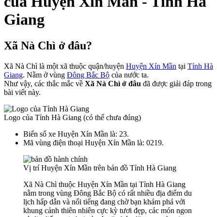
của Huyện Xín Mần - Tỉnh Hà
Giang
Xã Nà Chì ở đâu?
Xã Nà Chì là một xã thuộc quận/huyện
Huyện Xín Mần
tại
Tỉnh Hà
Giang
. Nằm ở vùng
Đông Bắc Bộ
của nước ta.
Như vậy, các thắc mắc về
Xã Nà Chì ở đâu
đã được giải đáp trong
bài viết này.
Logo của Tỉnh Hà Giang (có thể chưa đúng)
Biển số xe Huyện Xín Mần là: 23.
Mã vùng điện thoại Huyện Xín Mần là: 0219.
Vị trí Huyện Xín Mần trên bản đồ Tỉnh Hà Giang
Xã Nà Chì thuộc Huyện Xín Mần tại Tỉnh Hà Giang
nằm trong vùng Đông Bắc Bộ có rất nhiều địa điểm du
lịch hấp dẫn và nổi tiếng đang chờ bạn khám phá với
khung cảnh thiên nhiên cực kỳ tươi đẹp, các món ngon