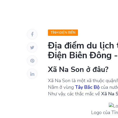
TỈNH ĐIỆN BIÊN
Địa điểm du lịch
Điện Biên Đông -
Xã Na Son ở đâu?
Xã Na Son là một xã thuộc quận
Nằm ở vùng
Tây Bắc Bộ
của nước
Như vậy, các thắc mắc về
Xã Na 
Logo của Tỉn