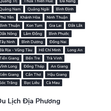
Quảng Trị
Thừa Thiên Huế
Đà Nẵng
Quảng Nam
Quảng Ngãi
Bình Định
Phú Yên
Khánh Hòa
Ninh Thuận
Bình Thuận
Kon Tum
Gia Lai
Đắk Lắk
Đắk Nông
Lâm Đồng
Bình Phước
Tây Ninh
Bình Dương
Đồng Nai
Bà Rịa - Vũng Tàu
Hồ Chí Minh
Long An
Tiền Giang
Bến Tre
Trà Vinh
Vĩnh Long
Đồng Tháp
An Giang
Kiên Giang
Cần Thơ
Hậu Giang
Sóc Trăng
Bạc Liêu
Cà Mau
Du Lịch Địa Phương