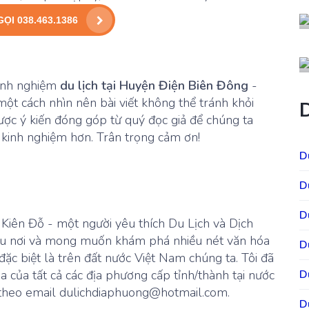
GỌI 038.463.1386
kinh nghiệm
du lịch tại Huyện Điện Biên Đông
-
một cách nhìn nên bài viết không thể tránh khỏi
ược ý kiến đóng góp từ quý đọc giả để chúng ta
, kinh nghiệm hơn. Trân trọng cảm ơn!
D
D
D
à Kiên Đỗ - một người yêu thích Du Lịch và Dịch
hiều nơi và mong muốn khám phá nhiều nét văn hóa
D
 đặc biệt là trên đất nước Việt Nam chúng ta. Tôi đã
óa của tất cả các địa phương cấp tỉnh/thành tại nước
D
sẻ theo email dulichdiaphuong@hotmail.com.
D