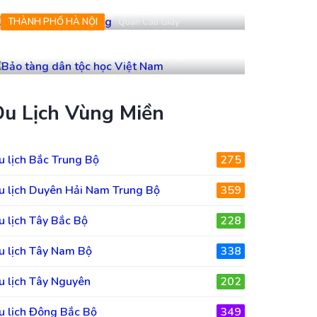
Bảo Tàng Tiền Giang
THÀNH PHỐ HÀ NỘI
Quận Cầu Giấy
Bảo tàng dân tộc học Việt Nam
Du Lịch Vùng Miền
u lịch Bắc Trung Bộ
275
u lịch Duyên Hải Nam Trung Bộ
359
u lịch Tây Bắc Bộ
228
u lịch Tây Nam Bộ
338
u lịch Tây Nguyên
202
u lịch Đông Bắc Bộ
349