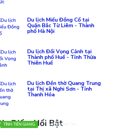
Du lịch Miếu Đồng Cổ tại
Quận Bắc Từ Liêm - Thành
phố Hà Nội
Du lịch Đồi Vọng Cảnh tại
Thành phố Huế - Tỉnh Thừa
Thiên Huế
Du lịch Đền thờ Quang Trung
tại Thị xã Nghi Sơn - Tỉnh
Thanh Hóa
ịa Điểm Nổi Bật
TỈNH TIỀN GIANG
Thành phố Mỹ Tho