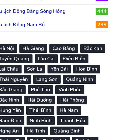
u lịch Đồng Bằng Sông Hồng
444
u lịch Đông Nam Bộ
239
Hà Nội
Hà Giang
Cao Bằng
Bắc Kạn
Tuyên Quang
Lào Cai
Điện Biên
Lai Châu
Sơn La
Yên Bái
Hoà Bình
Thái Nguyên
Lạng Sơn
Quảng Ninh
Bắc Giang
Phú Thọ
Vĩnh Phúc
Bắc Ninh
Hải Dương
Hải Phòng
Hưng Yên
Thái Bình
Hà Nam
Nam Định
Ninh Bình
Thanh Hóa
Nghệ An
Hà Tĩnh
Quảng Bình