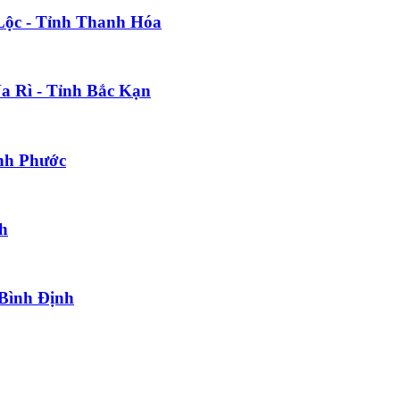
Lộc - Tỉnh Thanh Hóa
Na Rì - Tỉnh Bắc Kạn
ình Phước
nh
 Bình Định