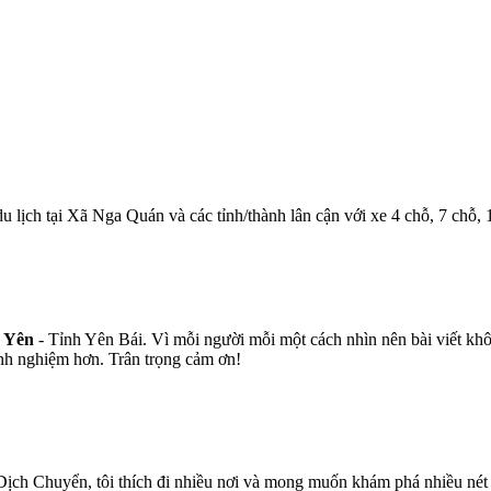
du lịch tại Xã Nga Quán và các tỉnh/thành lân cận với xe 4 chỗ, 7 chỗ,
n Yên
- Tỉnh Yên Bái. Vì mỗi người mỗi một cách nhìn nên bài viết khô
inh nghiệm hơn. Trân trọng cảm ơn!
ịch Chuyển, tôi thích đi nhiều nơi và mong muốn khám phá nhiều nét v