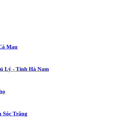
 Cà Mau
hủ Lý - Tỉnh Hà Nam
họ
h Sóc Trăng