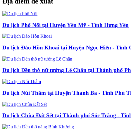
Địa điểm đề xuất
Du lịch Phố Nối tại Huyện Yên Mỹ - Tỉnh Hưng Yên
Du lịch Đảo Hòn Khoai tại Huyện Ngọc Hiển - Tỉnh
Du lịch Đền thờ nữ tướng Lê Chân tại Thành phố P
Du lịch Núi Thắm tại Huyện Thanh Ba - Tỉnh Phú T
Du lịch Chùa Đất Sét tại Thành phố Sóc Trăng - Tỉn