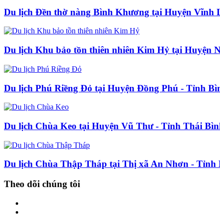
Du lịch Đền thờ nàng Bình Khương tại Huyện Vĩnh 
Du lịch Khu bảo tồn thiên nhiên Kim Hỷ tại Huyện 
Du lịch Phú Riềng Đỏ tại Huyện Đồng Phú - Tỉnh B
Du lịch Chùa Keo tại Huyện Vũ Thư - Tỉnh Thái Bì
Du lịch Chùa Thập Tháp tại Thị xã An Nhơn - Tỉnh
Theo dõi chúng tôi