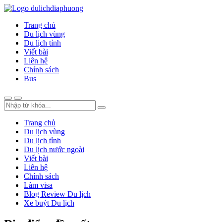
Trang chủ
Du lịch vùng
Du lịch tỉnh
Viết bài
Liên hệ
Chính sách
Bus
Trang chủ
Du lịch vùng
Du lịch tỉnh
Du lịch nước ngoài
Viết bài
Liên hệ
Chính sách
Làm visa
Blog Review Du lịch
Xe buýt Du lịch