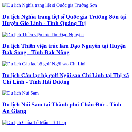
Du lịch Nghĩa trang liệt sĩ Quốc gia Trường Sơn tại
Huyện Gio Linh - Tỉnh Quảng Trị
Du lịch Thiền viện trúc lâm Đạo Nguyên tại Huyện
Đắk Song - Tỉnh Đắk Nông
Du lịch Câu lạc bộ golf Ngôi sao Chí Linh tại Thị xã
Chí Linh - Tỉnh Hải Dương
Du lịch Núi Sam tại Thành phố Châu Đốc - Tỉnh
An Giang