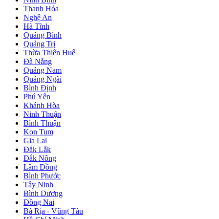
Thanh Hóa
Nghệ An
Hà Tĩnh
Quảng Bình
Quảng Trị
Thừa Thiên Huế
Đà Nẵng
Quảng Nam
Quảng Ngãi
Bình Định
Phú Yên
Khánh Hòa
Ninh Thuận
Bình Thuận
Kon Tum
Gia Lai
Đắk Lắk
Đắk Nông
Lâm Đồng
Bình Phước
Tây Ninh
Bình Dương
Đồng Nai
Bà Rịa - Vũng Tàu