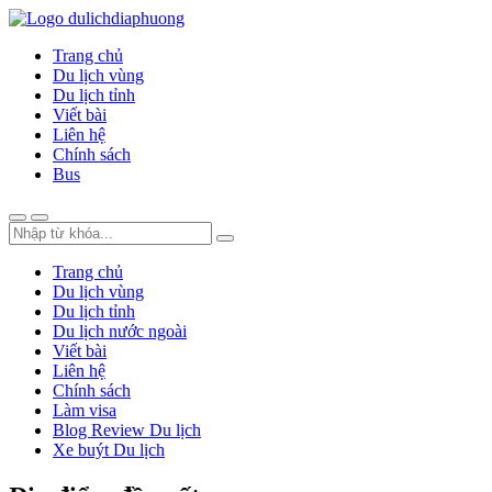
Trang chủ
Du lịch vùng
Du lịch tỉnh
Viết bài
Liên hệ
Chính sách
Bus
Trang chủ
Du lịch vùng
Du lịch tỉnh
Du lịch nước ngoài
Viết bài
Liên hệ
Chính sách
Làm visa
Blog Review Du lịch
Xe buýt Du lịch