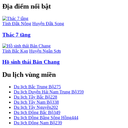
Địa điểm nổi bật
Tỉnh Đắk Nông
Huyện Đắk Song
Thác 7 tầng
Tỉnh Bắc Kạn
Huyện Ngân Sơn
Hồ sinh thái Bản Chang
Du lịch vùng miền
Du lịch Bắc Trung Bộ
275
Du lịch Duyên Hải Nam Trung Bộ
359
Du lịch Tây Bắc Bộ
228
Du lịch Tây Nam Bộ
338
Du lịch Tây Nguyên
202
Du lịch Đông Bắc Bộ
349
Du lịch Đồng Bằng Sông Hồng
444
Du lịch Đông Nam Bộ
239