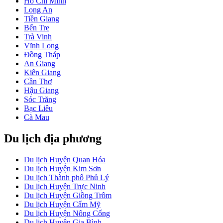
Hồ Chí Minh
Long An
Tiền Giang
Bến Tre
Trà Vinh
Vĩnh Long
Đồng Tháp
An Giang
Kiên Giang
Cần Thơ
Hậu Giang
Sóc Trăng
Bạc Liêu
Cà Mau
Du lịch địa phương
Du lịch Huyện Quan Hóa
Du lịch Huyện Kim Sơn
Du lịch Thành phố Phủ Lý
Du lịch Huyện Trực Ninh
Du lịch Huyện Giồng Trôm
Du lịch Huyện Cẩm Mỹ
Du lịch Huyện Nông Cống
Du lịch Huyện Gia Bình