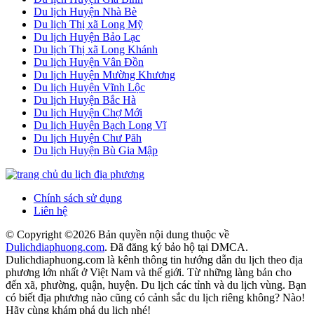
Du lịch Huyện Nhà Bè
Du lịch Thị xã Long Mỹ
Du lịch Huyện Bảo Lạc
Du lịch Thị xã Long Khánh
Du lịch Huyện Vân Đồn
Du lịch Huyện Mường Khương
Du lịch Huyện Vĩnh Lộc
Du lịch Huyện Bắc Hà
Du lịch Huyện Chợ Mới
Du lịch Huyện Bạch Long Vĩ
Du lịch Huyện Chư Păh
Du lịch Huyện Bù Gia Mập
Chính sách sử dụng
Liên hệ
© Copyright ©
2026 Bản quyền nội dung thuộc về
Dulichdiaphuong.com
. Đã đăng ký bảo hộ tại DMCA.
Dulichdiaphuong.com là kênh thông tin hướng dẫn du lịch theo địa
phương lớn nhất ở Việt Nam và thế giới. Từ những làng bản cho
đến xã, phường, quận, huyện. Du lịch các tỉnh và du lịch vùng. Bạn
có biết địa phương nào cũng có cảnh sắc du lịch riêng không? Nào!
Hãy cùng khám phá du lịch nhé!