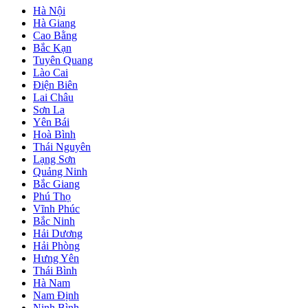
Hà Nội
Hà Giang
Cao Bằng
Bắc Kạn
Tuyên Quang
Lào Cai
Điện Biên
Lai Châu
Sơn La
Yên Bái
Hoà Bình
Thái Nguyên
Lạng Sơn
Quảng Ninh
Bắc Giang
Phú Thọ
Vĩnh Phúc
Bắc Ninh
Hải Dương
Hải Phòng
Hưng Yên
Thái Bình
Hà Nam
Nam Định
Ninh Bình