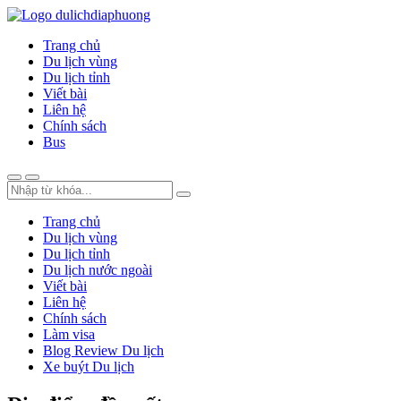
Trang chủ
Du lịch vùng
Du lịch tỉnh
Viết bài
Liên hệ
Chính sách
Bus
Trang chủ
Du lịch vùng
Du lịch tỉnh
Du lịch nước ngoài
Viết bài
Liên hệ
Chính sách
Làm visa
Blog Review Du lịch
Xe buýt Du lịch