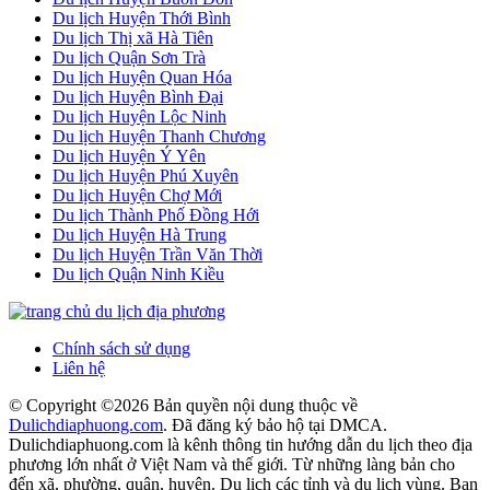
Du lịch Huyện Thới Bình
Du lịch Thị xã Hà Tiên
Du lịch Quận Sơn Trà
Du lịch Huyện Quan Hóa
Du lịch Huyện Bình Đại
Du lịch Huyện Lộc Ninh
Du lịch Huyện Thanh Chương
Du lịch Huyện Ý Yên
Du lịch Huyện Phú Xuyên
Du lịch Huyện Chợ Mới
Du lịch Thành Phố Đồng Hới
Du lịch Huyện Hà Trung
Du lịch Huyện Trần Văn Thời
Du lịch Quận Ninh Kiều
Chính sách sử dụng
Liên hệ
© Copyright ©
2026 Bản quyền nội dung thuộc về
Dulichdiaphuong.com
. Đã đăng ký bảo hộ tại DMCA.
Dulichdiaphuong.com là kênh thông tin hướng dẫn du lịch theo địa
phương lớn nhất ở Việt Nam và thế giới. Từ những làng bản cho
đến xã, phường, quận, huyện. Du lịch các tỉnh và du lịch vùng. Bạn