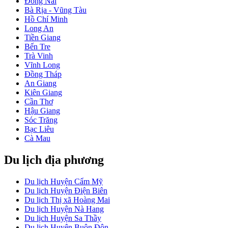
Đồng Nai
Bà Rịa - Vũng Tàu
Hồ Chí Minh
Long An
Tiền Giang
Bến Tre
Trà Vinh
Vĩnh Long
Đồng Tháp
An Giang
Kiên Giang
Cần Thơ
Hậu Giang
Sóc Trăng
Bạc Liêu
Cà Mau
Du lịch địa phương
Du lịch Huyện Cẩm Mỹ
Du lịch Huyện Điện Biên
Du lịch Thị xã Hoàng Mai
Du lịch Huyện Nà Hang
Du lịch Huyện Sa Thầy
Du lịch Huyện Buôn Đôn