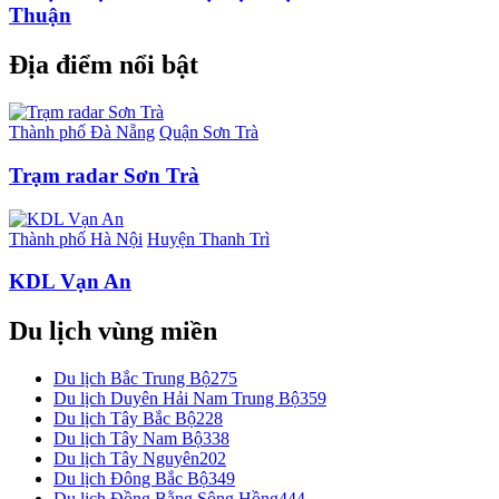
Thuận
Địa điểm nổi bật
Thành phố Đà Nẵng
Quận Sơn Trà
Trạm radar Sơn Trà
Thành phố Hà Nội
Huyện Thanh Trì
KDL Vạn An
Du lịch vùng miền
Du lịch Bắc Trung Bộ
275
Du lịch Duyên Hải Nam Trung Bộ
359
Du lịch Tây Bắc Bộ
228
Du lịch Tây Nam Bộ
338
Du lịch Tây Nguyên
202
Du lịch Đông Bắc Bộ
349
Du lịch Đồng Bằng Sông Hồng
444