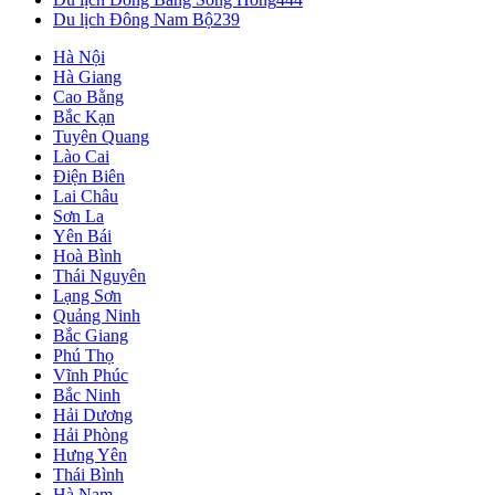
Du lịch Đông Nam Bộ
239
Hà Nội
Hà Giang
Cao Bằng
Bắc Kạn
Tuyên Quang
Lào Cai
Điện Biên
Lai Châu
Sơn La
Yên Bái
Hoà Bình
Thái Nguyên
Lạng Sơn
Quảng Ninh
Bắc Giang
Phú Thọ
Vĩnh Phúc
Bắc Ninh
Hải Dương
Hải Phòng
Hưng Yên
Thái Bình
Hà Nam