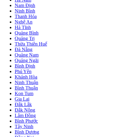
Nam Định
Ninh Bình
Thanh Hóa
Nghệ An
Hà Tĩnh
Quảng Bình
Quảng Trị
Thừa Thiên Huế
Đà Nẵng
Quảng Nam
Quảng Ngãi
Bình Định
Phú Yên
Khánh Hòa
Ninh Thuận
Bình Thuận
Kon Tum
Gia Lai
Đắk Lắk
Đắk Nông
Lâm Đồng
Bình Phước
Tây Ninh
Bình Dương