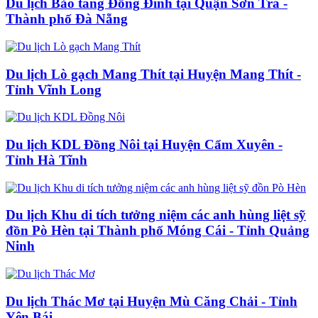
Du lịch Bảo tàng Đồng Đình tại Quận Sơn Trà -
Thành phố Đà Nẵng
Du lịch Lò gạch Mang Thít tại Huyện Mang Thít -
Tỉnh Vĩnh Long
Du lịch KDL Đồng Nôi tại Huyện Cẩm Xuyên -
Tỉnh Hà Tĩnh
Du lịch Khu di tích tưởng niệm các anh hùng liệt sỹ
đồn Pò Hèn tại Thành phố Móng Cái - Tỉnh Quảng
Ninh
Du lịch Thác Mơ tại Huyện Mù Căng Chải - Tỉnh
Yên Bái