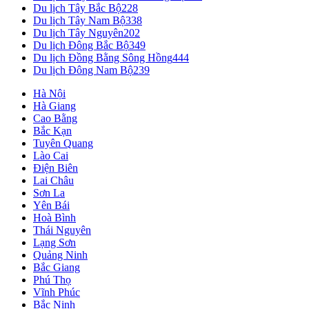
Du lịch Tây Bắc Bộ
228
Du lịch Tây Nam Bộ
338
Du lịch Tây Nguyên
202
Du lịch Đông Bắc Bộ
349
Du lịch Đồng Bằng Sông Hồng
444
Du lịch Đông Nam Bộ
239
Hà Nội
Hà Giang
Cao Bằng
Bắc Kạn
Tuyên Quang
Lào Cai
Điện Biên
Lai Châu
Sơn La
Yên Bái
Hoà Bình
Thái Nguyên
Lạng Sơn
Quảng Ninh
Bắc Giang
Phú Thọ
Vĩnh Phúc
Bắc Ninh