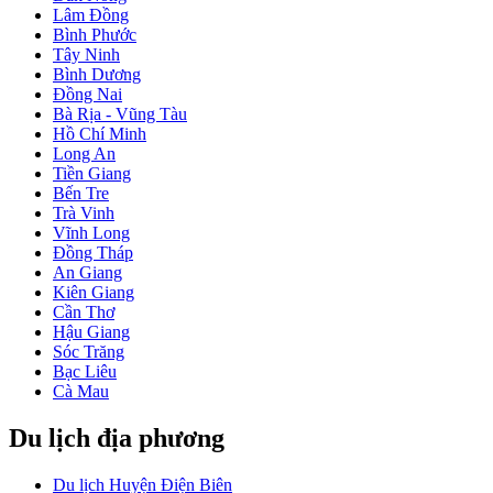
Lâm Đồng
Bình Phước
Tây Ninh
Bình Dương
Đồng Nai
Bà Rịa - Vũng Tàu
Hồ Chí Minh
Long An
Tiền Giang
Bến Tre
Trà Vinh
Vĩnh Long
Đồng Tháp
An Giang
Kiên Giang
Cần Thơ
Hậu Giang
Sóc Trăng
Bạc Liêu
Cà Mau
Du lịch địa phương
Du lịch Huyện Điện Biên