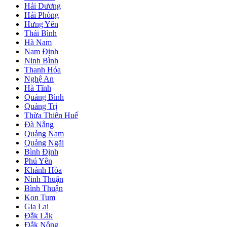
Hải Dương
Hải Phòng
Hưng Yên
Thái Bình
Hà Nam
Nam Định
Ninh Bình
Thanh Hóa
Nghệ An
Hà Tĩnh
Quảng Bình
Quảng Trị
Thừa Thiên Huế
Đà Nẵng
Quảng Nam
Quảng Ngãi
Bình Định
Phú Yên
Khánh Hòa
Ninh Thuận
Bình Thuận
Kon Tum
Gia Lai
Đắk Lắk
Đắk Nông