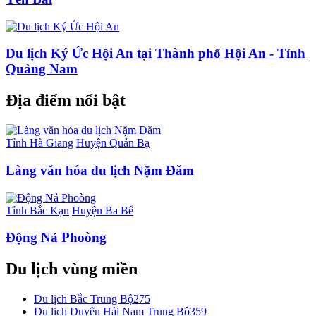
Du lịch Ký Ức Hội An tại Thành phố Hội An - Tỉnh
Quảng Nam
Địa điểm nổi bật
Tỉnh Hà Giang
Huyện Quản Bạ
Làng văn hóa du lịch Nặm Đăm
Tỉnh Bắc Kạn
Huyện Ba Bể
Động Nả Phoòng
Du lịch vùng miền
Du lịch Bắc Trung Bộ
275
Du lịch Duyên Hải Nam Trung Bộ
359