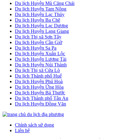
Du lịch Huyện Mù Căng Chải
Du lịch Huyện Tam Nông
Du lịch Huyện Lạc Thủy
Du lịch Huyện Ba Chẽ
Du lịch Huyện Lạc Dương
Du lịch Huyện Lạng Giang
Du lịch Thị xã Sơn Tây
Du lịch Huyện Cần Giờ
Du lịch Huyện Sa Pa
Du lịch Huyện Xuân Lộc
Du lịch Huyện Lương Tài
Du lịch Huyện Núi Thành
Du lịch Thị xã Cửa Lò
Du lịch Thành phố Huế
Du lịch Huyện Phú Hoà
Du lịch Huyện Ứng Hòa
Du lịch Huyện Bá Thước
Du lịch Thành phố Tân An
Du lịch Huyện Đồng Văn
Chính sách sử dụng
Liên hệ