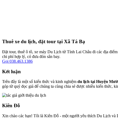
Thuê xe du lịch, đặt tour tại Xã Tá Bạ
Đặt tour, thuê ô tô, xe máy Du Lịch từ Tỉnh Lai Châu đi các địa điểm 
chi phí hợp lý, có đưa đón sân bay.
Gọi 038.463.1386
Kết luận
Trên đây là một số kiến thức và kinh nghiệm
du lịch tại Huyện Mư
góp từ quý đọc giả để chúng ta cùng chia sẻ được nhiều kiến thức, k
Kiên Đỗ
Xin chào các bạn! Tôi là Kiên Đỗ - một người yêu thích Du Lịch và D