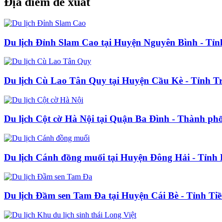
Địa điểm đề xuất
Du lịch Đỉnh Slam Cao tại Huyện Nguyên Bình - Tỉ
Du lịch Cù Lao Tân Quy tại Huyện Cầu Kè - Tỉnh T
Du lịch Cột cờ Hà Nội tại Quận Ba Đình - Thành ph
Du lịch Cánh đồng muối tại Huyện Đông Hải - Tỉnh 
Du lịch Đầm sen Tam Đa tại Huyện Cái Bè - Tỉnh Ti