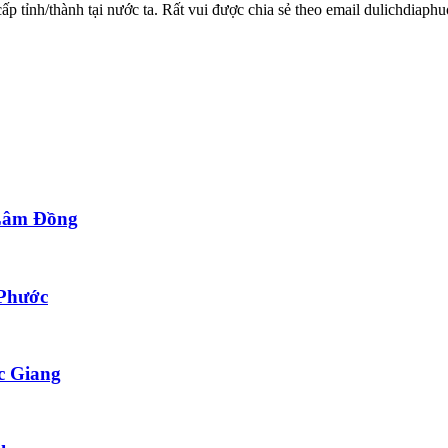
 cấp tỉnh/thành tại nước ta. Rất vui được chia sẻ theo email dulichdia
 Lâm Đồng
 Phước
c Giang