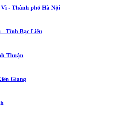
a Vì - Thành phố Hà Nội
 - Tỉnh Bạc Liêu
ình Thuận
Kiên Giang
nh