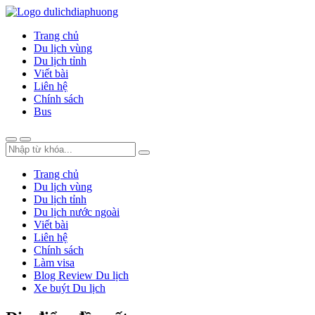
Trang chủ
Du lịch vùng
Du lịch tỉnh
Viết bài
Liên hệ
Chính sách
Bus
Trang chủ
Du lịch vùng
Du lịch tỉnh
Du lịch nước ngoài
Viết bài
Liên hệ
Chính sách
Làm visa
Blog Review Du lịch
Xe buýt Du lịch