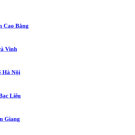
nh Cao Bằng
rà Vinh
ố Hà Nội
Bạc Liêu
ền Giang