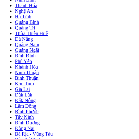
Thanh Hóa
Nghệ An
Hà Tĩnh
Quảng Bình
Quảng Trị
Thừa Thiên Huế
Đà Nẵng
Quảng Nam
Quảng Ngãi
Bình Định
Phú Yên
Khánh Hòa
Ninh Thuận
Bình Thuận
Kon Tum
Gia Lai
Đắk Lắk
Đắk Nông
Lâm Đồng
Bình Phước
Tây Ninh
Bình Dương
Đồng Nai
Bà Rịa - Vũng Tàu