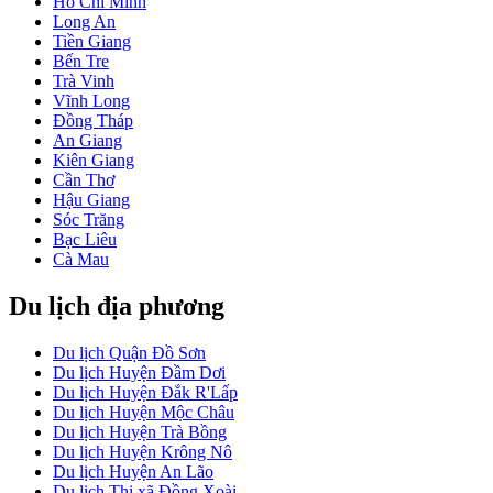
Hồ Chí Minh
Long An
Tiền Giang
Bến Tre
Trà Vinh
Vĩnh Long
Đồng Tháp
An Giang
Kiên Giang
Cần Thơ
Hậu Giang
Sóc Trăng
Bạc Liêu
Cà Mau
Du lịch địa phương
Du lịch Quận Đồ Sơn
Du lịch Huyện Đầm Dơi
Du lịch Huyện Đắk R'Lấp
Du lịch Huyện Mộc Châu
Du lịch Huyện Trà Bồng
Du lịch Huyện Krông Nô
Du lịch Huyện An Lão
Du lịch Thị xã Đồng Xoài