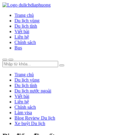
Trang chủ
Du lịch vùng
Du lịch tỉnh
Viết bài
Liên hệ
Chính sách
Bus
Trang chủ
Du lịch vùng
Du lịch tỉnh
Du lịch nước ngoài
Viết bài
Liên hệ
Chính sách
Làm visa
Blog Review Du lịch
Xe buýt Du lịch