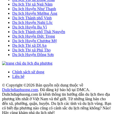
Du lịch Thị xã Ngã Năm
Du lịch Huyện Như Thanh
Du lịch Huyện Mường Ảng
Du lịch Thành phố Vinh
Du lịch Huyện Nghi Lộc
Du lịch Huyện Ba Vì
Du lịch Thành phố Thái Nguyên
Du lịch Huyện Đức Trọng
Du lịch Huyện Chương Mỹ
Du lịch Thị xã Dĩ An
Du lịch Thị xã Phú Thọ
Du lịch Huyện Đông Sơn
Chính sách sử dụng
Liên hệ
© Copyright ©
2026 Bản quyền nội dung thuộc về
Dulichdiaphuong.com
. Đã đăng ký bảo hộ tại DMCA.
Dulichdiaphuong.com là kênh thông tin hướng dẫn du lịch theo địa
phương lớn nhất ở Việt Nam và thế giới. Từ những làng bản cho
đến xã, phường, quận, huyện. Du lịch các tỉnh và du lịch vùng. Bạn
có biết địa phương nào cũng có cảnh sắc du lịch riêng không? Nào!
Hãy cùng khám phá du lịch nhé!