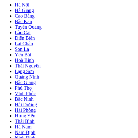
Hà Nội
Hà Giang
Cao Bằng
Bắc Kạn
Tuyên Quang
Lào Cai
Điện Biên
Lai Châu
Sơn La
Yên Bái
Hoà Bình
Thái Nguyên
Lạng Sơn
Quảng Ninh
Bắc Giang
Phú Thọ
Vĩnh Phúc
Bắc Ninh
Hải Dương
Hải Phòng
Hưng Yên
Thái Bình
Hà Nam
Nam Định
Ninh Bình