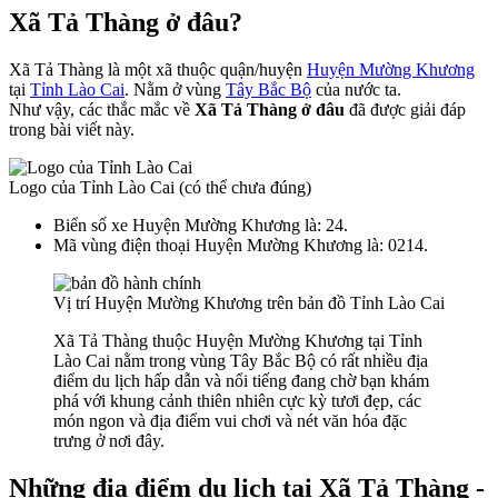
Xã Tả Thàng ở đâu?
Xã Tả Thàng là một xã thuộc quận/huyện
Huyện Mường Khương
tại
Tỉnh Lào Cai
. Nằm ở vùng
Tây Bắc Bộ
của nước ta.
Như vậy, các thắc mắc về
Xã Tả Thàng ở đâu
đã được giải đáp
trong bài viết này.
Logo của Tỉnh Lào Cai (có thể chưa đúng)
Biển số xe Huyện Mường Khương là: 24.
Mã vùng điện thoại Huyện Mường Khương là: 0214.
Vị trí Huyện Mường Khương trên bản đồ Tỉnh Lào Cai
Xã Tả Thàng thuộc Huyện Mường Khương tại Tỉnh
Lào Cai nằm trong vùng Tây Bắc Bộ có rất nhiều địa
điểm du lịch hấp dẫn và nổi tiếng đang chờ bạn khám
phá với khung cảnh thiên nhiên cực kỳ tươi đẹp, các
món ngon và địa điểm vui chơi và nét văn hóa đặc
trưng ở nơi đây.
Những địa điểm du lịch tại Xã Tả Thàng -