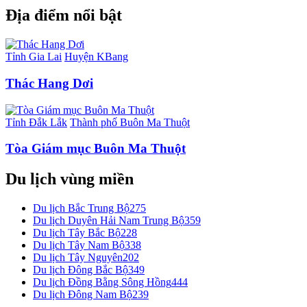
Địa điểm nổi bật
Tỉnh Gia Lai
Huyện KBang
Thác Hang Dơi
Tỉnh Đắk Lắk
Thành phố Buôn Ma Thuột
Tòa Giám mục Buôn Ma Thuột
Du lịch vùng miền
Du lịch Bắc Trung Bộ
275
Du lịch Duyên Hải Nam Trung Bộ
359
Du lịch Tây Bắc Bộ
228
Du lịch Tây Nam Bộ
338
Du lịch Tây Nguyên
202
Du lịch Đông Bắc Bộ
349
Du lịch Đồng Bằng Sông Hồng
444
Du lịch Đông Nam Bộ
239