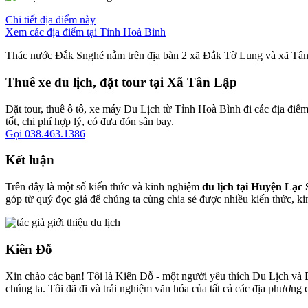
Chi tiết địa điểm này
Xem các địa điểm tại Tỉnh Hoà Bình
Thác nước Đắk Snghé nằm trên địa bàn 2 xã Đắk Tờ Lung và xã Tân 
Thuê xe du lịch, đặt tour tại Xã Tân Lập
Đặt tour, thuê ô tô, xe máy Du Lịch từ Tỉnh Hoà Bình đi các địa điểm
tốt, chi phí hợp lý, có đưa đón sân bay.
Gọi 038.463.1386
Kết luận
Trên đây là một số kiến thức và kinh nghiệm
du lịch tại Huyện Lạc
góp từ quý đọc giả để chúng ta cùng chia sẻ được nhiều kiến thức, k
Kiên Đỗ
Xin chào các bạn! Tôi là Kiên Đỗ - một người yêu thích Du Lịch và D
chúng ta. Tôi đã đi và trải nghiệm văn hóa của tất cả các địa phương