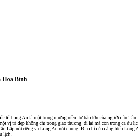
h Hoà Bình
uốc tế Long An là một trong những niềm tự hào lớn của người dân Tân
 vị trí đẹp không chỉ trong giao thương, đi lại mà còn trong cả du lị
 Tân Lập nói riêng và Long An nói chung. Địa chỉ của cảng biển Long
u lịch.