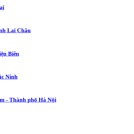
ai
ỉnh Lai Châu
iện Biên
ắc Ninh
âm - Thành phố Hà Nội