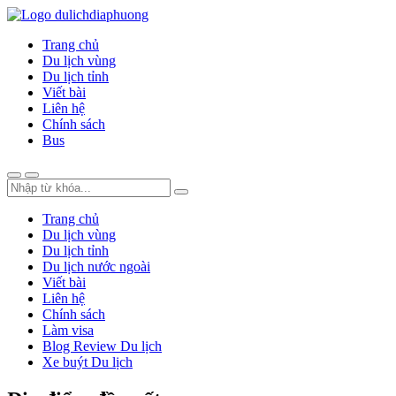
Trang chủ
Du lịch vùng
Du lịch tỉnh
Viết bài
Liên hệ
Chính sách
Bus
Trang chủ
Du lịch vùng
Du lịch tỉnh
Du lịch nước ngoài
Viết bài
Liên hệ
Chính sách
Làm visa
Blog Review Du lịch
Xe buýt Du lịch