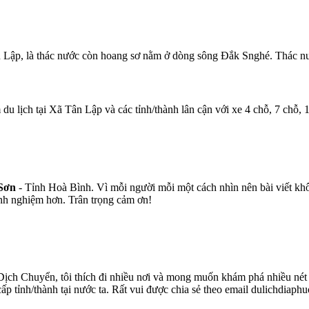
Lập, là thác nước còn hoang sơ nằm ở dòng sông Đắk Snghé. Thác nướ
 du lịch tại Xã Tân Lập và các tỉnh/thành lân cận với xe 4 chỗ, 7 chỗ,
 Sơn
- Tỉnh Hoà Bình. Vì mỗi người mỗi một cách nhìn nên bài viết khô
inh nghiệm hơn. Trân trọng cảm ơn!
ịch Chuyển, tôi thích đi nhiều nơi và mong muốn khám phá nhiều nét v
 cấp tỉnh/thành tại nước ta. Rất vui được chia sẻ theo email dulichdia