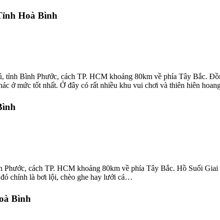
 Tỉnh Hoà Bình
tỉnh Bình Phước, cách TP. HCM khoảng 80km về phía Tây Bắc. Đồng Xo
ác ở mức tốt nhất. Ở đây có rất nhiều khu vui chơi và thiên hiên hoan
Bình
 Phước, cách TP. HCM khoảng 80km về phía Tây Bắc. Hồ Suối Giai sở 
 đó chính là bơi lội, chèo ghe hay lưới cá…
Hoà Bình