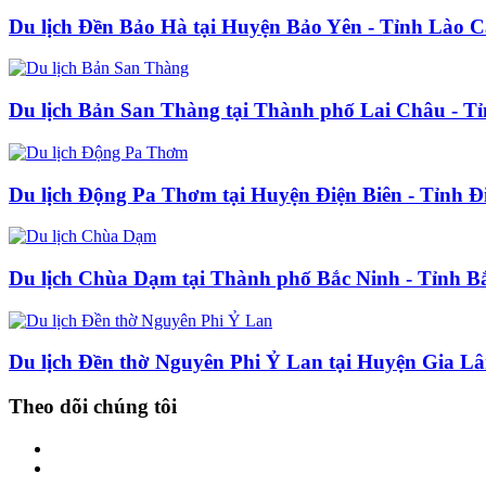
Du lịch Đền Bảo Hà tại Huyện Bảo Yên - Tỉnh Lào C
Du lịch Bản San Thàng tại Thành phố Lai Châu - T
Du lịch Động Pa Thơm tại Huyện Điện Biên - Tỉnh Đ
Du lịch Chùa Dạm tại Thành phố Bắc Ninh - Tỉnh B
Du lịch Đền thờ Nguyên Phi Ỷ Lan tại Huyện Gia L
Theo dõi chúng tôi