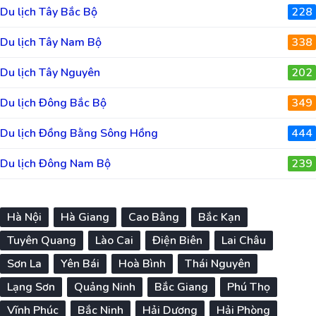
Du lịch Tây Bắc Bộ
228
Du lịch Tây Nam Bộ
338
Du lịch Tây Nguyên
202
Du lịch Đông Bắc Bộ
349
Du lịch Đồng Bằng Sông Hồng
444
Du lịch Đông Nam Bộ
239
Hà Nội
Hà Giang
Cao Bằng
Bắc Kạn
Tuyên Quang
Lào Cai
Điện Biên
Lai Châu
Sơn La
Yên Bái
Hoà Bình
Thái Nguyên
Lạng Sơn
Quảng Ninh
Bắc Giang
Phú Thọ
Vĩnh Phúc
Bắc Ninh
Hải Dương
Hải Phòng