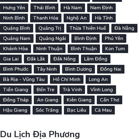
Hưng Yên
Thái Bình
Hà Nam
Nam Định
Ninh Bình
Thanh Hóa
Nghệ An
Hà Tĩnh
Quảng Bình
Quảng Trị
Thừa Thiên Huế
Đà Nẵng
Quảng Nam
Quảng Ngãi
Bình Định
Phú Yên
Khánh Hòa
Ninh Thuận
Bình Thuận
Kon Tum
Gia Lai
Đắk Lắk
Đắk Nông
Lâm Đồng
Bình Phước
Tây Ninh
Bình Dương
Đồng Nai
Bà Rịa - Vũng Tàu
Hồ Chí Minh
Long An
Tiền Giang
Bến Tre
Trà Vinh
Vĩnh Long
Đồng Tháp
An Giang
Kiên Giang
Cần Thơ
Hậu Giang
Sóc Trăng
Bạc Liêu
Cà Mau
Du Lịch Địa Phương