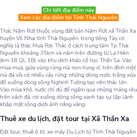
Chi tiết địa điểm này
Xem các địa điểm tại Tỉnh Thái Nguyên
Thác Nặm Rứt thuộc vùng đất bản Nậm Rứt xã Thần Xa
huyện Võ Nhai tỉnh Thái Nguyên, trong tiếng Tày có
nghĩa là thác Mưa Rơi. Thác ở cách trung tâm Tp Thái
Nguyên khoảng 35km và nằm trên đường từ La Hiên
(km 18 QL 1B) vào khu dích khảo cổ học Thần Sa. Vào
mùa mưa, giữa vùng rừng núi non hùng vĩ, trên đỉnh một
núi đá vôi có nhiều cây rừng, những dòng nước trắng xóa
đổ xuống dòng sông Nghinh Tường tạo nên thác lớn.
Vào mùa khô, nước chỉ đủ để ngấm qua những mảng rêu
trên vách đá, rơi xuống dòng sông xanh tạo sự lấp lánh
khắp mặt sông dưới ánh nắng vàng.
Thuê xe du lịch, đặt tour tại Xã Thần Xa
Đặt tour, thuê ô tô, xe máy Du Lịch từ Tỉnh Thái Nguyên