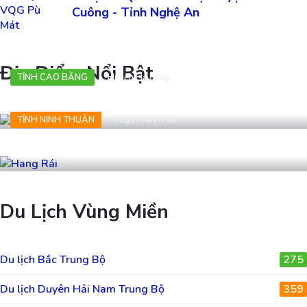
Cuông - Tỉnh Nghệ An
Địa Điểm Nổi Bật
TỈNH CAO BẰNG
Huyện Hạ Lang
Chùa Sùng Phúc
TỈNH NINH THUẬN
Huyện Ninh Hải
Hang Rái
Du Lịch Vùng Miền
Du lịch Bắc Trung Bộ
275
Du lịch Duyên Hải Nam Trung Bộ
359