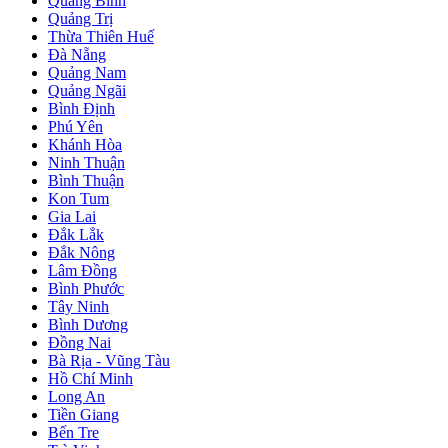
Quảng Bình
Quảng Trị
Thừa Thiên Huế
Đà Nẵng
Quảng Nam
Quảng Ngãi
Bình Định
Phú Yên
Khánh Hòa
Ninh Thuận
Bình Thuận
Kon Tum
Gia Lai
Đắk Lắk
Đắk Nông
Lâm Đồng
Bình Phước
Tây Ninh
Bình Dương
Đồng Nai
Bà Rịa - Vũng Tàu
Hồ Chí Minh
Long An
Tiền Giang
Bến Tre