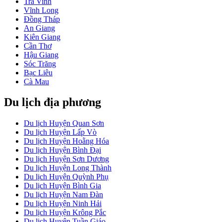
Trà Vinh
Vĩnh Long
Đồng Tháp
An Giang
Kiên Giang
Cần Thơ
Hậu Giang
Sóc Trăng
Bạc Liêu
Cà Mau
Du lịch địa phương
Du lịch Huyện Quan Sơn
Du lịch Huyện Lấp Vò
Du lịch Huyện Hoằng Hóa
Du lịch Huyện Bình Đại
Du lịch Huyện Sơn Dương
Du lịch Huyện Long Thành
Du lịch Huyện Quỳnh Phụ
Du lịch Huyện Bình Gia
Du lịch Huyện Nam Đàn
Du lịch Huyện Ninh Hải
Du lịch Huyện Krông Pắc
Du lịch Huyện Tuần Giáo