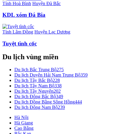
Tỉnh Hoà Bình
Huyện Đà Bắc
KDL xóm Đá Bia
Tỉnh Lâm Đồng
Huyện Lạc Dương
Tuyệt tình cốc
Du lịch vùng miền
Du lịch Bắc Trung Bộ
275
Du lịch Duyên Hải Nam Trung Bộ
359
Du lịch Tây Bắc Bộ
228
Du lịch Tây Nam Bộ
338
Du lịch Tây Nguyên
202
Du lịch Đông Bắc Bộ
349
Du lịch Đồng Bằng Sông Hồng
444
Du lịch Đông Nam Bộ
239
Hà Nội
Hà Giang
Cao Bằng
Bắc Kạn