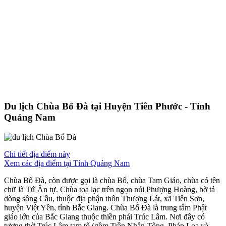
Du lịch Chùa Bổ Đà tại Huyện Tiên Phước - Tỉnh
Quảng Nam
Chi tiết địa điểm này
Xem các địa điểm tại Tỉnh Quảng Nam
Chùa Bổ Đà, còn được gọi là chùa Bổ, chùa Tam Giáo, chùa có tên
chữ là Tứ Ân tự. Chùa toạ lạc trên ngọn núi Phượng Hoàng, bờ tả
dòng sông Cầu, thuộc địa phận thôn Thượng Lát, xã Tiên Sơn,
huyện Việt Yên, tỉnh Bắc Giang. Chùa Bổ Đà là trung tâm Phật
giáo lớn của Bắc Giang thuộc thiền phái Trúc Lâm. Nơi đây có
tượng thờ Trúc Lâm tam tổ (gồm Trần Nhân Tông, Pháp Loa và