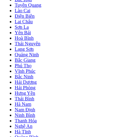
Tuyên Quang
Lào Cai
Điện Biên
Lai Châu
Sơn La
Yên Bái
Hoà Bình
Thái Nguyên
Lạng Sơn
Quảng Ninh
Bắc Giang
Phú Thọ
Vĩnh Phúc
Bắc Ninh
Hải Dương
Hải Phòng
Hưng Yên
Thái Bình
Hà Nam
Nam Định
Ninh Bình
Thanh Hóa
Nghệ An
Hà Tĩnh