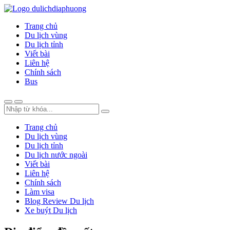
Trang chủ
Du lịch vùng
Du lịch tỉnh
Viết bài
Liên hệ
Chính sách
Bus
Trang chủ
Du lịch vùng
Du lịch tỉnh
Du lịch nước ngoài
Viết bài
Liên hệ
Chính sách
Làm visa
Blog Review Du lịch
Xe buýt Du lịch