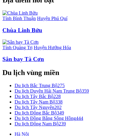
Địa điểm nổi bật
Tỉnh Bình Thuận
Huyện Phú Quí
Chùa Linh Bửu
Tỉnh Quảng Trị
Huyện Hướng Hóa
Sân bay Tà Cơn
Du lịch vùng miền
Du lịch Bắc Trung Bộ
275
Du lịch Duyên Hải Nam Trung Bộ
359
Du lịch Tây Bắc Bộ
228
Du lịch Tây Nam Bộ
338
Du lịch Tây Nguyên
202
Du lịch Đông Bắc Bộ
349
Du lịch Đồng Bằng Sông Hồng
444
Du lịch Đông Nam Bộ
239
Hà Nội