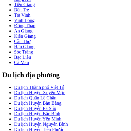
Tiền Giang
Bến Tre
Trà Vinh
Vĩnh Long
Đồng Tháp
An Giang
Kiên Giang
Cần Thơ
Hậu Giang
Sóc Trăng
Bạc Liêu
Cà Mau
Du lịch địa phương
Du lịch Thành phố Việt Trì
Du lịch Huyện Xuyên Mộc
Du lịch Quận Lê Chân
Du lịch Huyện Bàu Bàng
Du lịch Huyện Ea Súp
Du lịch Huyện Bắc Bình
Du lịch Huyện Yên Minh
Du lịch Huyện Nguyên Bình
Du lịch Huyện Tiên Phước