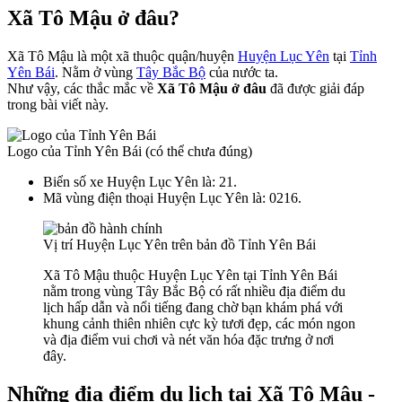
Xã Tô Mậu ở đâu?
Xã Tô Mậu là một xã thuộc quận/huyện
Huyện Lục Yên
tại
Tỉnh
Yên Bái
. Nằm ở vùng
Tây Bắc Bộ
của nước ta.
Như vậy, các thắc mắc về
Xã Tô Mậu ở đâu
đã được giải đáp
trong bài viết này.
Logo của Tỉnh Yên Bái (có thể chưa đúng)
Biển số xe Huyện Lục Yên là: 21.
Mã vùng điện thoại Huyện Lục Yên là: 0216.
Vị trí Huyện Lục Yên trên bản đồ Tỉnh Yên Bái
Xã Tô Mậu thuộc Huyện Lục Yên tại Tỉnh Yên Bái
nằm trong vùng Tây Bắc Bộ có rất nhiều địa điểm du
lịch hấp dẫn và nổi tiếng đang chờ bạn khám phá với
khung cảnh thiên nhiên cực kỳ tươi đẹp, các món ngon
và địa điểm vui chơi và nét văn hóa đặc trưng ở nơi
đây.
Những địa điểm du lịch tại Xã Tô Mậu -