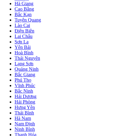
Hà Giang
Cao Bằng
Bắc Kạn
Tuyên Quang
Lào Cai
Điện Biên
Lai Châu
Sơn La
Yên Bái
Hoà Bình
Thái Nguyên
Lạng Sơn
Quảng Ninh
Bắc Giang
Phú Thọ
Vĩnh Phúc
Bắc Ninh
Hải Dương
Hải Phòng
Hưng Yên
Thái Bình
Hà Nam
Nam Định
Ninh Bình
Thanh Hóa