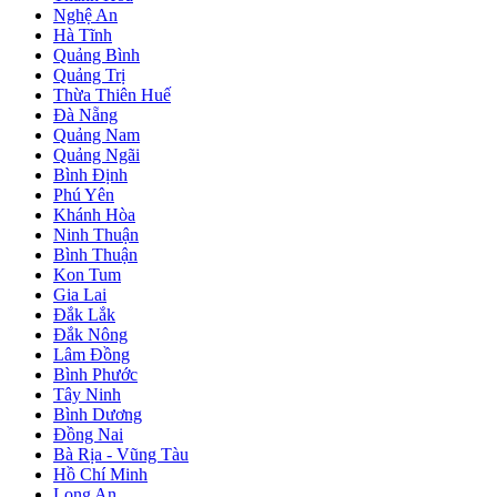
Nghệ An
Hà Tĩnh
Quảng Bình
Quảng Trị
Thừa Thiên Huế
Đà Nẵng
Quảng Nam
Quảng Ngãi
Bình Định
Phú Yên
Khánh Hòa
Ninh Thuận
Bình Thuận
Kon Tum
Gia Lai
Đắk Lắk
Đắk Nông
Lâm Đồng
Bình Phước
Tây Ninh
Bình Dương
Đồng Nai
Bà Rịa - Vũng Tàu
Hồ Chí Minh
Long An