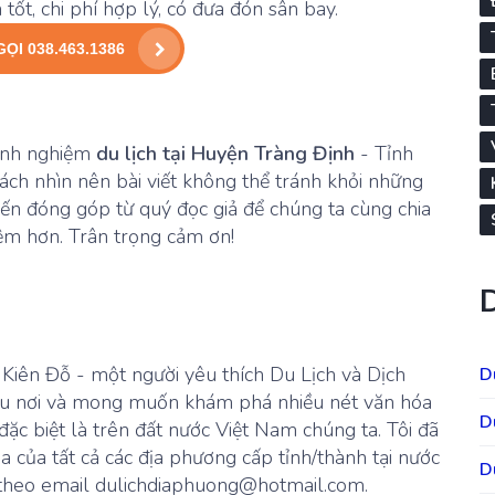
tốt, chi phí hợp lý, có đưa đón sân bay.
GỌI 038.463.1386
kinh nghiệm
du lịch tại Huyện Tràng Định
- Tỉnh
ách nhìn nên bài viết không thể tránh khỏi những
iến đóng góp từ quý đọc giả để chúng ta cùng chia
iệm hơn. Trân trọng cảm ơn!
à Kiên Đỗ - một người yêu thích Du Lịch và Dịch
D
hiều nơi và mong muốn khám phá nhiều nét văn hóa
D
 đặc biệt là trên đất nước Việt Nam chúng ta. Tôi đã
óa của tất cả các địa phương cấp tỉnh/thành tại nước
D
sẻ theo email dulichdiaphuong@hotmail.com.