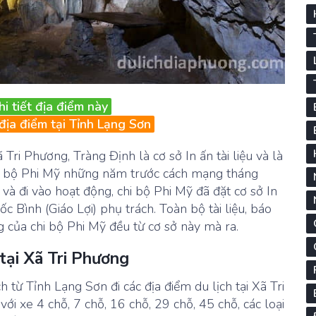
hi tiết địa điểm này
địa điểm tại Tỉnh Lạng Sơn
ri Phương, Tràng Định là cơ sở In ấn tài liệu và là
hi bộ Phi Mỹ những năm trước cách mạng tháng
và đi vào hoạt động, chi bộ Phi Mỹ đã đặt cơ sở In
c Bình (Giáo Lợi) phụ trách. Toàn bộ tài liệu, báo
g của chi bộ Phi Mỹ đều từ cơ sở này mà ra.
 tại Xã Tri Phương
h từ Tỉnh Lạng Sơn đi các địa điểm du lịch tại Xã Tri
ới xe 4 chỗ, 7 chỗ, 16 chỗ, 29 chỗ, 45 chỗ, các loại