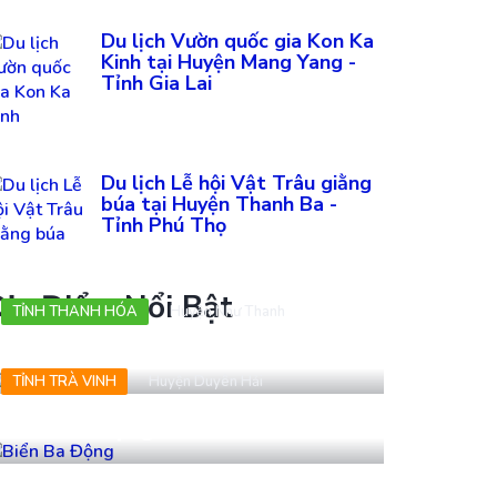
Du lịch Vườn quốc gia Kon Ka
Kinh tại Huyện Mang Yang -
Tỉnh Gia Lai
Du lịch Lễ hội Vật Trâu giằng
búa tại Huyện Thanh Ba -
Tỉnh Phú Thọ
ịa Điểm Nổi Bật
TỈNH THANH HÓA
Huyện Như Thanh
VQG Bến En
TỈNH TRÀ VINH
Huyện Duyên Hải
Biển Ba Động