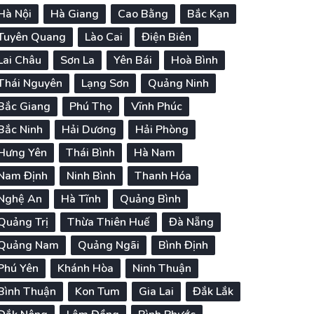
Hà Nội
Hà Giang
Cao Bằng
Bắc Kạn
Tuyên Quang
Lào Cai
Điện Biên
Lai Châu
Sơn La
Yên Bái
Hoà Bình
Thái Nguyên
Lạng Sơn
Quảng Ninh
Bắc Giang
Phú Thọ
Vĩnh Phúc
Bắc Ninh
Hải Dương
Hải Phòng
Hưng Yên
Thái Bình
Hà Nam
Nam Định
Ninh Bình
Thanh Hóa
Nghệ An
Hà Tĩnh
Quảng Bình
Quảng Trị
Thừa Thiên Huế
Đà Nẵng
Quảng Nam
Quảng Ngãi
Bình Định
Phú Yên
Khánh Hòa
Ninh Thuận
Bình Thuận
Kon Tum
Gia Lai
Đắk Lắk