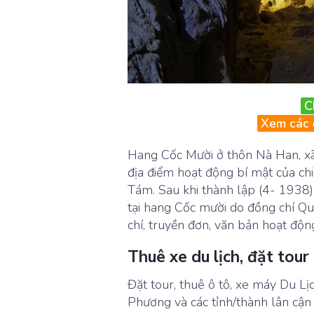
C
Xem các 
Hang Cốc Mười ở thôn Nà Han, xã T
địa điểm hoạt động bí mật của c
Tám. Sau khi thành lập (4- 1938) 
tại hang Cốc mười do đồng chí Quố
chí, truyền đơn, văn bản hoạt độn
Thuê xe du lịch, đặt tour
Đặt tour, thuê ô tô, xe máy Du Lịc
Phương và các tỉnh/thành lân cận v