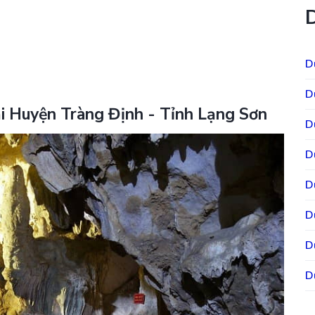
D
D
ại Huyện Tràng Định - Tỉnh Lạng Sơn
D
D
D
D
D
D