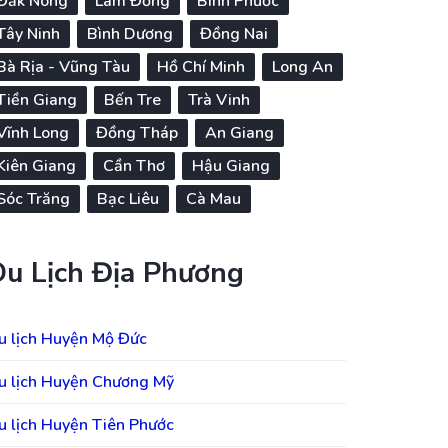
Đắk Nông
Lâm Đồng
Bình Phước
Tây Ninh
Bình Dương
Đồng Nai
Bà Rịa - Vũng Tàu
Hồ Chí Minh
Long An
Tiền Giang
Bến Tre
Trà Vinh
Vĩnh Long
Đồng Tháp
An Giang
Kiên Giang
Cần Thơ
Hậu Giang
Sóc Trăng
Bạc Liêu
Cà Mau
Du Lịch Địa Phương
u lịch Huyện Mộ Đức
u lịch Huyện Chương Mỹ
u lịch Huyện Tiên Phước