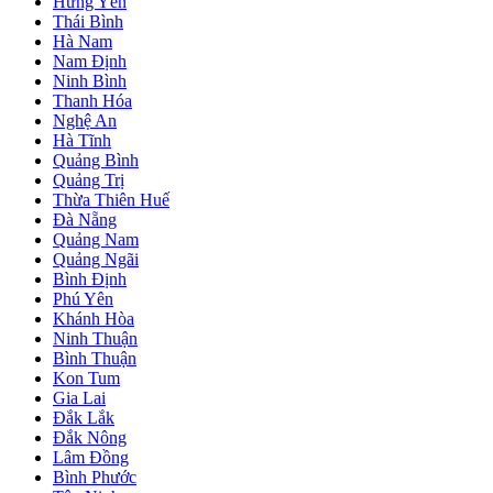
Hưng Yên
Thái Bình
Hà Nam
Nam Định
Ninh Bình
Thanh Hóa
Nghệ An
Hà Tĩnh
Quảng Bình
Quảng Trị
Thừa Thiên Huế
Đà Nẵng
Quảng Nam
Quảng Ngãi
Bình Định
Phú Yên
Khánh Hòa
Ninh Thuận
Bình Thuận
Kon Tum
Gia Lai
Đắk Lắk
Đắk Nông
Lâm Đồng
Bình Phước