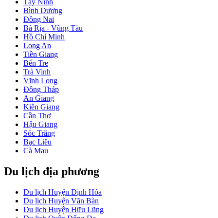
Tây Ninh
Bình Dương
Đồng Nai
Bà Rịa - Vũng Tàu
Hồ Chí Minh
Long An
Tiền Giang
Bến Tre
Trà Vinh
Vĩnh Long
Đồng Tháp
An Giang
Kiên Giang
Cần Thơ
Hậu Giang
Sóc Trăng
Bạc Liêu
Cà Mau
Du lịch địa phương
Du lịch Huyện Định Hóa
Du lịch Huyện Văn Bàn
Du lịch Huyện Hữu Lũng