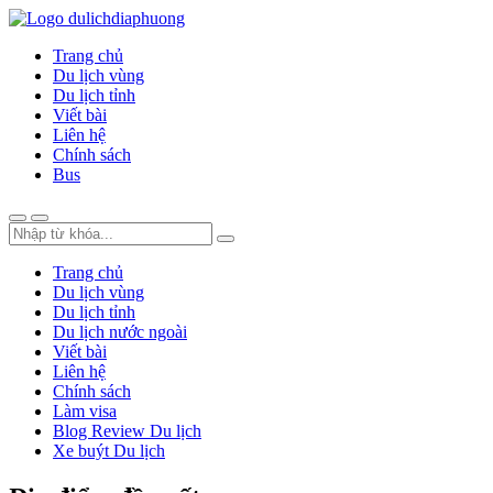
Trang chủ
Du lịch vùng
Du lịch tỉnh
Viết bài
Liên hệ
Chính sách
Bus
Trang chủ
Du lịch vùng
Du lịch tỉnh
Du lịch nước ngoài
Viết bài
Liên hệ
Chính sách
Làm visa
Blog Review Du lịch
Xe buýt Du lịch