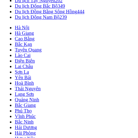
Du lịch Tây Nguyên
202
Du lịch Đông Bắc Bộ
349
Du lịch Đồng Bằng Sông Hồng
444
Du lịch Đông Nam Bộ
239
Hà Nội
Hà Giang
Cao Bằng
Bắc Kạn
Tuyên Quang
Lào Cai
Điện Biên
Lai Châu
Sơn La
Yên Bái
Hoà Bình
Thái Nguyên
Lạng Sơn
Quảng Ninh
Bắc Giang
Phú Thọ
Vĩnh Phúc
Bắc Ninh
Hải Dương
Hải Phòng