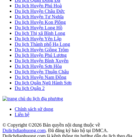
Du lịch Quận Đống Đa
Du lịch Huyện Phú Hoà
Du lịch Huyện Châu Đức
Du lịch Huyện Tư Nghĩa
Du lịch Huyện Kon Plông
Du lịch Huyện Long Hồ
Du lịch Thị xã Bình Long
Du lịch Huyện Yên Lập
Du lịch Thành phố Hạ Long
Du lịch Huyện Giồng Trôm
Du lịch Huyện Phú Lương
Du lịch Huyện Bình Xuyên
Du lịch Huyện Sơn Hòa
Du lịch Huyện Thuận Châu
Du lịch Huyện Nam Đông
Du lịch Quận Ngũ Hành Sơn
Du lịch Quận 2
Chính sách sử dụng
Liên hệ
© Copyright ©
2026 Bản quyền nội dung thuộc về
Dulichdiaphuong.com
. Đã đăng ký bảo hộ tại DMCA.
Dulichdiaphuong.com là kênh thông tin hướng dẫn du lịch theo địa