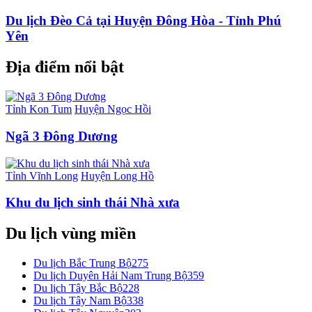
Du lịch Đèo Cả tại Huyện Đông Hòa - Tỉnh Phú
Yên
Địa điểm nổi bật
Tỉnh Kon Tum
Huyện Ngọc Hồi
Ngã 3 Đông Dương
Tỉnh Vĩnh Long
Huyện Long Hồ
Khu du lịch sinh thái Nhà xưa
Du lịch vùng miền
Du lịch Bắc Trung Bộ
275
Du lịch Duyên Hải Nam Trung Bộ
359
Du lịch Tây Bắc Bộ
228
Du lịch Tây Nam Bộ
338