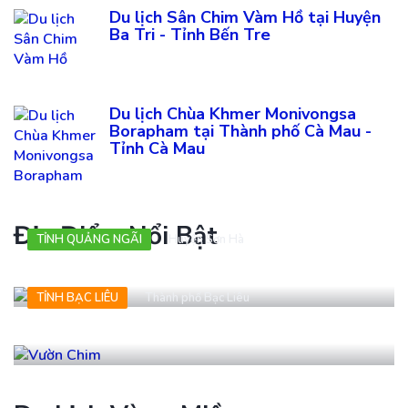
Du lịch Sân Chim Vàm Hồ tại Huyện
Ba Tri - Tỉnh Bến Tre
Du lịch Chùa Khmer Monivongsa
Borapham tại Thành phố Cà Mau -
Tỉnh Cà Mau
Địa Điểm Nổi Bật
TỈNH QUẢNG NGÃI
Huyện Sơn Hà
Sông Trà Khúc
TỈNH BẠC LIÊU
Thành phố Bạc Liêu
Vườn Chim