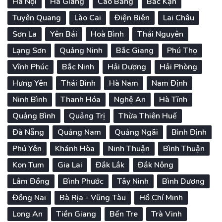
Hà Nội
Hà Giang
Cao Bằng
Bắc Kạn
Tuyên Quang
Lào Cai
Điện Biên
Lai Châu
Sơn La
Yên Bái
Hoà Bình
Thái Nguyên
Lạng Sơn
Quảng Ninh
Bắc Giang
Phú Thọ
Vĩnh Phúc
Bắc Ninh
Hải Dương
Hải Phòng
Hưng Yên
Thái Bình
Hà Nam
Nam Định
Ninh Bình
Thanh Hóa
Nghệ An
Hà Tĩnh
Quảng Bình
Quảng Trị
Thừa Thiên Huế
Đà Nẵng
Quảng Nam
Quảng Ngãi
Bình Định
Phú Yên
Khánh Hòa
Ninh Thuận
Bình Thuận
Kon Tum
Gia Lai
Đắk Lắk
Đắk Nông
Lâm Đồng
Bình Phước
Tây Ninh
Bình Dương
Đồng Nai
Bà Rịa - Vũng Tàu
Hồ Chí Minh
Long An
Tiền Giang
Bến Tre
Trà Vinh