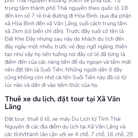
phố Thái Nguyên khoảng 30km về phía bắc. Từ
trung tâm thành phố Thái nguyên theo quốc lộ 1B
đến km số 7 rẽ trái đường đi Hòa Bình, qua địa phận
xã Hòa Bình đến xã Văn Lăng, suối cách trung tâm
xã 2km (có biển chỉ dẫn). Trước đây suối có tên là
Đát Khe Đậy nhưng sau này do khách du lịch đến
đây ngày một nhiều, trước vẻ đẹp ngỡ ngàng, thiên
tạo như vậy họ liên tưởng nơi đây có lẽ đã từng là
điểm đến của các nàng tiên để du ngoạn và tắm mát
nên đặt tên là Suối Tiên. Những người dân ở đây
cũng không còn nhớ cái tên Suối Tiên này đã có từ
lúc nào và dần đi vào tiềm thức của họ.
Thuê xe du lịch, đặt tour tại Xã Văn
Lăng
Đặt tour, thuê ô tô, xe máy Du Lịch từ Tỉnh Thái
Nguyên đi các địa điểm du lịch tại Xã Văn Lăng và
các tỉnh/thành lân cận với xe 4 chỗ, 7 chỗ, 16 chỗ, 29