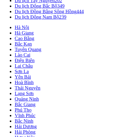
Du lịch Tây Nguyên
202
Du lịch Đông Bắc Bộ
349
Du lịch Đồng Bằng Sông Hồng
444
Du lịch Đông Nam Bộ
239
Hà Nội
Hà Giang
Cao Bằng
Bắc Kạn
Tuyên Quang
Lào Cai
Điện Biên
Lai Châu
Sơn La
Yên Bái
Hoà Bình
Thái Nguyên
Lạng Sơn
Quảng Ninh
Bắc Giang
Phú Thọ
Vĩnh Phúc
Bắc Ninh
Hải Dương
Hải Phòng