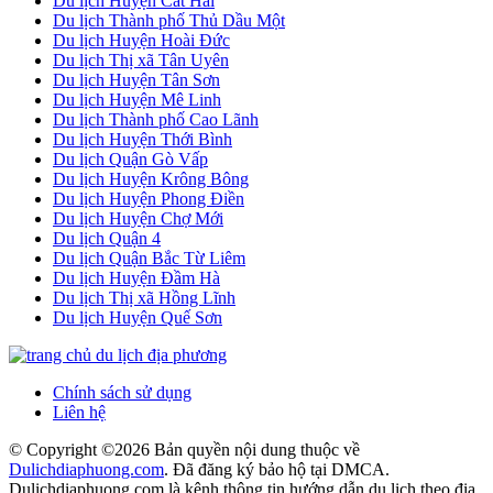
Du lịch Huyện Cát Hải
Du lịch Thành phố Thủ Dầu Một
Du lịch Huyện Hoài Đức
Du lịch Thị xã Tân Uyên
Du lịch Huyện Tân Sơn
Du lịch Huyện Mê Linh
Du lịch Thành phố Cao Lãnh
Du lịch Huyện Thới Bình
Du lịch Quận Gò Vấp
Du lịch Huyện Krông Bông
Du lịch Huyện Phong Điền
Du lịch Huyện Chợ Mới
Du lịch Quận 4
Du lịch Quận Bắc Từ Liêm
Du lịch Huyện Đầm Hà
Du lịch Thị xã Hồng Lĩnh
Du lịch Huyện Quế Sơn
Chính sách sử dụng
Liên hệ
© Copyright ©
2026 Bản quyền nội dung thuộc về
Dulichdiaphuong.com
. Đã đăng ký bảo hộ tại DMCA.
Dulichdiaphuong.com là kênh thông tin hướng dẫn du lịch theo địa