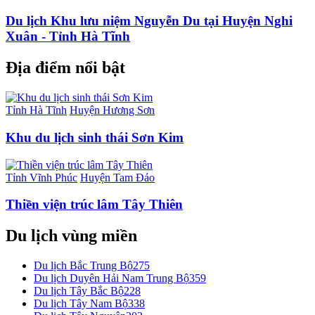
Du lịch Khu lưu niệm Nguyễn Du tại Huyện Nghi
Xuân - Tỉnh Hà Tĩnh
Địa điểm nổi bật
Tỉnh Hà Tĩnh
Huyện Hương Sơn
Khu du lịch sinh thái Sơn Kim
Tỉnh Vĩnh Phúc
Huyện Tam Đảo
Thiền viện trúc lâm Tây Thiên
Du lịch vùng miền
Du lịch Bắc Trung Bộ
275
Du lịch Duyên Hải Nam Trung Bộ
359
Du lịch Tây Bắc Bộ
228
Du lịch Tây Nam Bộ
338