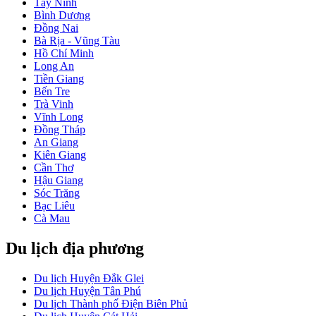
Tây Ninh
Bình Dương
Đồng Nai
Bà Rịa - Vũng Tàu
Hồ Chí Minh
Long An
Tiền Giang
Bến Tre
Trà Vinh
Vĩnh Long
Đồng Tháp
An Giang
Kiên Giang
Cần Thơ
Hậu Giang
Sóc Trăng
Bạc Liêu
Cà Mau
Du lịch địa phương
Du lịch Huyện Đắk Glei
Du lịch Huyện Tân Phú
Du lịch Thành phố Điện Biên Phủ