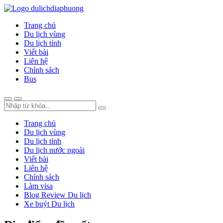
Trang chủ
Du lịch vùng
Du lịch tỉnh
Viết bài
Liên hệ
Chính sách
Bus
Trang chủ
Du lịch vùng
Du lịch tỉnh
Du lịch nước ngoài
Viết bài
Liên hệ
Chính sách
Làm visa
Blog Review Du lịch
Xe buýt Du lịch