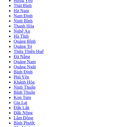
Hưng Yên
Thái Bình
Hà Nam
Nam Định
Ninh Bình
Thanh Hóa
Nghệ An
Hà Tĩnh
Quảng Bình
Quảng Trị
Thừa Thiên Huế
Đà Nẵng
Quảng Nam
Quảng Ngãi
Bình Định
Phú Yên
Khánh Hòa
Ninh Thuận
Bình Thuận
Kon Tum
Gia Lai
Đắk Lắk
Đắk Nông
Lâm Đồng
Bình Phước