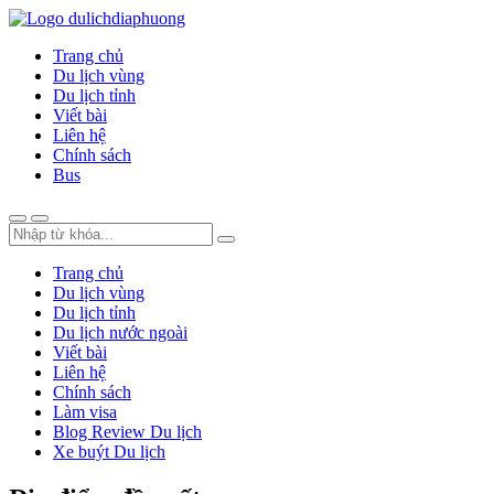
Trang chủ
Du lịch vùng
Du lịch tỉnh
Viết bài
Liên hệ
Chính sách
Bus
Trang chủ
Du lịch vùng
Du lịch tỉnh
Du lịch nước ngoài
Viết bài
Liên hệ
Chính sách
Làm visa
Blog Review Du lịch
Xe buýt Du lịch