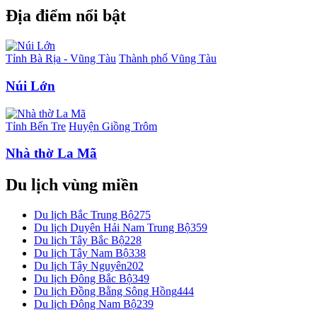
Địa điểm nổi bật
Tỉnh Bà Rịa - Vũng Tàu
Thành phố Vũng Tàu
Núi Lớn
Tỉnh Bến Tre
Huyện Giồng Trôm
Nhà thờ La Mã
Du lịch vùng miền
Du lịch Bắc Trung Bộ
275
Du lịch Duyên Hải Nam Trung Bộ
359
Du lịch Tây Bắc Bộ
228
Du lịch Tây Nam Bộ
338
Du lịch Tây Nguyên
202
Du lịch Đông Bắc Bộ
349
Du lịch Đồng Bằng Sông Hồng
444
Du lịch Đông Nam Bộ
239