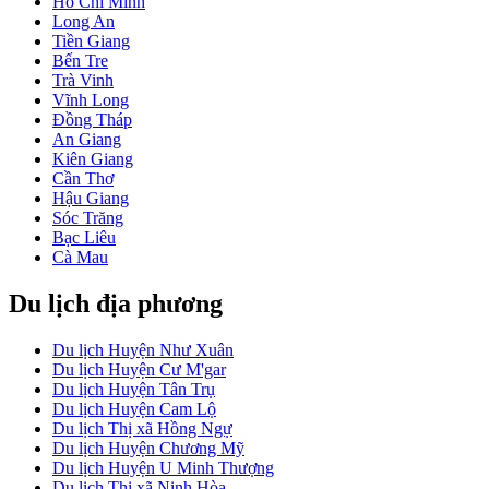
Hồ Chí Minh
Long An
Tiền Giang
Bến Tre
Trà Vinh
Vĩnh Long
Đồng Tháp
An Giang
Kiên Giang
Cần Thơ
Hậu Giang
Sóc Trăng
Bạc Liêu
Cà Mau
Du lịch địa phương
Du lịch Huyện Như Xuân
Du lịch Huyện Cư M'gar
Du lịch Huyện Tân Trụ
Du lịch Huyện Cam Lộ
Du lịch Thị xã Hồng Ngự
Du lịch Huyện Chương Mỹ
Du lịch Huyện U Minh Thượng
Du lịch Thị xã Ninh Hòa