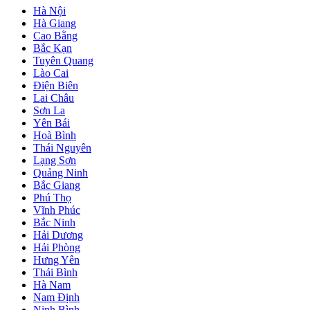
Hà Nội
Hà Giang
Cao Bằng
Bắc Kạn
Tuyên Quang
Lào Cai
Điện Biên
Lai Châu
Sơn La
Yên Bái
Hoà Bình
Thái Nguyên
Lạng Sơn
Quảng Ninh
Bắc Giang
Phú Thọ
Vĩnh Phúc
Bắc Ninh
Hải Dương
Hải Phòng
Hưng Yên
Thái Bình
Hà Nam
Nam Định
Ninh Bình