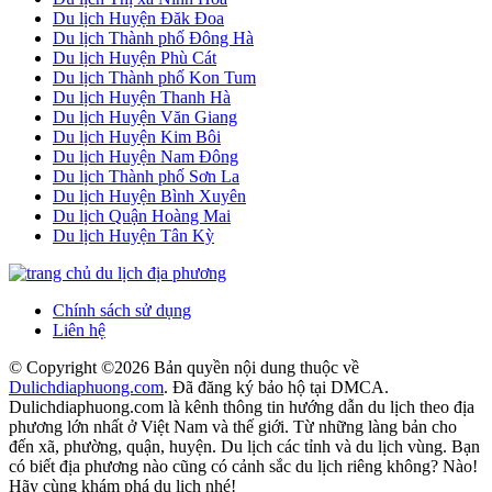
Du lịch Huyện Đăk Đoa
Du lịch Thành phố Đông Hà
Du lịch Huyện Phù Cát
Du lịch Thành phố Kon Tum
Du lịch Huyện Thanh Hà
Du lịch Huyện Văn Giang
Du lịch Huyện Kim Bôi
Du lịch Huyện Nam Đông
Du lịch Thành phố Sơn La
Du lịch Huyện Bình Xuyên
Du lịch Quận Hoàng Mai
Du lịch Huyện Tân Kỳ
Chính sách sử dụng
Liên hệ
© Copyright ©
2026 Bản quyền nội dung thuộc về
Dulichdiaphuong.com
. Đã đăng ký bảo hộ tại DMCA.
Dulichdiaphuong.com là kênh thông tin hướng dẫn du lịch theo địa
phương lớn nhất ở Việt Nam và thế giới. Từ những làng bản cho
đến xã, phường, quận, huyện. Du lịch các tỉnh và du lịch vùng. Bạn
có biết địa phương nào cũng có cảnh sắc du lịch riêng không? Nào!
Hãy cùng khám phá du lịch nhé!