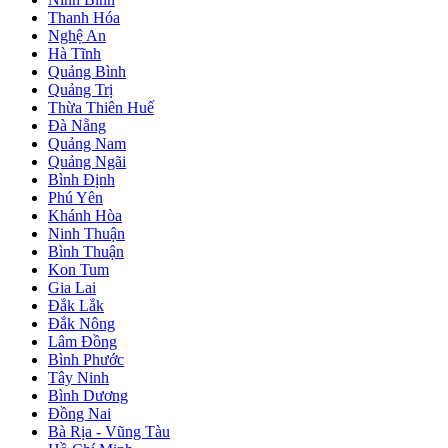
Thanh Hóa
Nghệ An
Hà Tĩnh
Quảng Bình
Quảng Trị
Thừa Thiên Huế
Đà Nẵng
Quảng Nam
Quảng Ngãi
Bình Định
Phú Yên
Khánh Hòa
Ninh Thuận
Bình Thuận
Kon Tum
Gia Lai
Đắk Lắk
Đắk Nông
Lâm Đồng
Bình Phước
Tây Ninh
Bình Dương
Đồng Nai
Bà Rịa - Vũng Tàu