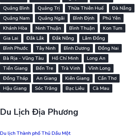
Quảng Bình
Quảng Trị
Thừa Thiên Huế
Đà Nẵng
Quảng Nam
Quảng Ngãi
Bình Định
Phú Yên
Khánh Hòa
Ninh Thuận
Bình Thuận
Kon Tum
Gia Lai
Đắk Lắk
Đắk Nông
Lâm Đồng
Bình Phước
Tây Ninh
Bình Dương
Đồng Nai
Bà Rịa - Vũng Tàu
Hồ Chí Minh
Long An
Tiền Giang
Bến Tre
Trà Vinh
Vĩnh Long
Đồng Tháp
An Giang
Kiên Giang
Cần Thơ
Hậu Giang
Sóc Trăng
Bạc Liêu
Cà Mau
Du Lịch Địa Phương
Du lịch Thành phố Thủ Dầu Một