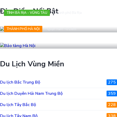
Địa Điểm Nổi Bật
TỈNH BÀ RỊA - VŨNG TÀU
Thành phố Bà Rịa
Địa đạo Long Phước
THÀNH PHỐ HÀ NỘI
Quận Nam Từ Liêm
Bảo tàng Hà Nội
Du Lịch Vùng Miền
Du lịch Bắc Trung Bộ
275
Du lịch Duyên Hải Nam Trung Bộ
359
Du lịch Tây Bắc Bộ
228
Du lịch Tây Nam Bộ
338