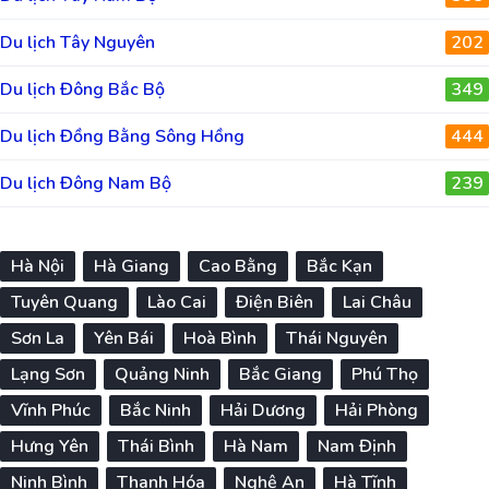
Du lịch Tây Nguyên
202
Du lịch Đông Bắc Bộ
349
Du lịch Đồng Bằng Sông Hồng
444
Du lịch Đông Nam Bộ
239
Hà Nội
Hà Giang
Cao Bằng
Bắc Kạn
Tuyên Quang
Lào Cai
Điện Biên
Lai Châu
Sơn La
Yên Bái
Hoà Bình
Thái Nguyên
Lạng Sơn
Quảng Ninh
Bắc Giang
Phú Thọ
Vĩnh Phúc
Bắc Ninh
Hải Dương
Hải Phòng
Hưng Yên
Thái Bình
Hà Nam
Nam Định
Ninh Bình
Thanh Hóa
Nghệ An
Hà Tĩnh