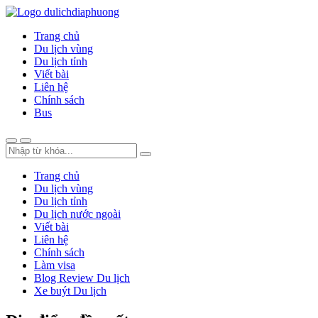
Trang chủ
Du lịch vùng
Du lịch tỉnh
Viết bài
Liên hệ
Chính sách
Bus
Trang chủ
Du lịch vùng
Du lịch tỉnh
Du lịch nước ngoài
Viết bài
Liên hệ
Chính sách
Làm visa
Blog Review Du lịch
Xe buýt Du lịch