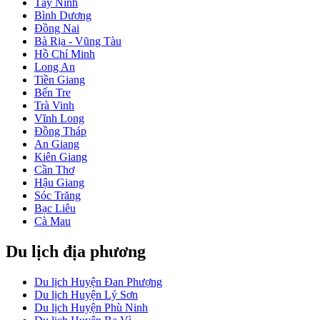
Tây Ninh
Bình Dương
Đồng Nai
Bà Rịa - Vũng Tàu
Hồ Chí Minh
Long An
Tiền Giang
Bến Tre
Trà Vinh
Vĩnh Long
Đồng Tháp
An Giang
Kiên Giang
Cần Thơ
Hậu Giang
Sóc Trăng
Bạc Liêu
Cà Mau
Du lịch địa phương
Du lịch Huyện Đan Phượng
Du lịch Huyện Lý Sơn
Du lịch Huyện Phù Ninh