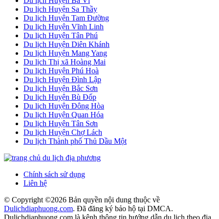
Du lịch Huyện Ba Vì
Du lịch Huyện Sa Thầy
Du lịch Huyện Tam Đường
Du lịch Huyện Vĩnh Linh
Du lịch Huyện Tân Phú
Du lịch Huyện Diên Khánh
Du lịch Huyện Mang Yang
Du lịch Thị xã Hoàng Mai
Du lịch Huyện Phú Hoà
Du lịch Huyện Đình Lập
Du lịch Huyện Bắc Sơn
Du lịch Huyện Bù Đốp
Du lịch Huyện Đông Hòa
Du lịch Huyện Quan Hóa
Du lịch Huyện Tân Sơn
Du lịch Huyện Chợ Lách
Du lịch Thành phố Thủ Dầu Một
Chính sách sử dụng
Liên hệ
© Copyright ©
2026 Bản quyền nội dung thuộc về
Dulichdiaphuong.com
. Đã đăng ký bảo hộ tại DMCA.
Dulichdiaphuong.com là kênh thông tin hướng dẫn du lịch theo địa