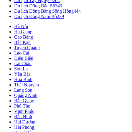
Du lịch Tây Nguyên
202
Du lịch Đông Bắc Bộ
349
Du lịch Đồng Bằng Sông Hồng
444
Du lịch Đông Nam Bộ
239
Hà Nội
Hà Giang
Cao Bằng
Bắc Kạn
Tuyên Quang
Lào Cai
Điện Biên
Lai Châu
Sơn La
Yên Bái
Hoà Bình
Thái Nguyên
Lạng Sơn
Quảng Ninh
Bắc Giang
Phú Thọ
Vĩnh Phúc
Bắc Ninh
Hải Dương
Hải Phòng