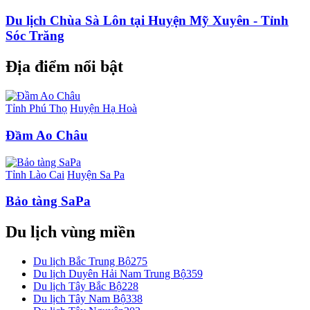
Du lịch Chùa Sà Lôn tại Huyện Mỹ Xuyên - Tỉnh
Sóc Trăng
Địa điểm nổi bật
Tỉnh Phú Thọ
Huyện Hạ Hoà
Đầm Ao Châu
Tỉnh Lào Cai
Huyện Sa Pa
Bảo tàng SaPa
Du lịch vùng miền
Du lịch Bắc Trung Bộ
275
Du lịch Duyên Hải Nam Trung Bộ
359
Du lịch Tây Bắc Bộ
228
Du lịch Tây Nam Bộ
338