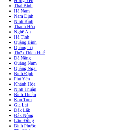
Hưng Yên
Thái Bình
Hà Nam
Nam Định
Ninh Bình
Thanh Hóa
Nghệ An
Hà Tĩnh
Quảng Bình
Quảng Trị
Thừa Thiên Huế
Đà Nẵng
Quảng Nam
Quảng Ngãi
Bình Định
Phú Yên
Khánh Hòa
Ninh Thuận
Bình Thuận
Kon Tum
Gia Lai
Đắk Lắk
Đắk Nông
Lâm Đồng
Bình Phước