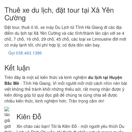
Thuê xe du lịch, đặt tour tại Xã Yên
Cường
Đặt tour, thuê ô tô, xe máy Du Lịch từ Tỉnh Hà Giang đi các địa
điểm du lịch tại Xã Yên Cường và các tỉnh/thành lân cận với xe 4
chỗ, 7 chỗ, 16 chỗ, 29 chỗ, 45 chỗ, các loại xe Limousine đời mới
có máy lạnh tốt, chi phí hợp lý, có đưa đón sân bay.
Gọi 038.463.1386
Kết luận
Trên đây là một số kiến thức và kinh nghiệm
du lịch tại Huyện
Bắc Mê
- Tỉnh Hà Giang. Vì mỗi người mỗi một cách nhìn nên bài
viết không thể tránh khỏi những thiếu sót, rất mong nhận được ý
kiến đóng góp từ quý đọc giả để chúng ta cùng chia sẻ được
nhiều kiến thức, kinh nghiệm hơn. Trân trọng cảm ơn!
Kiên Đỗ
Xin chào các bạn! Tôi là Kiên Đỗ - một người yêu thích Du
Lịch và Dịch Chuyển, tôi thích đi nhiều nơi và mong muốn