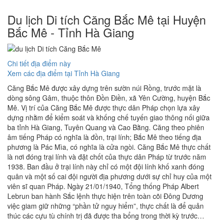
Du lịch Di tích Căng Bắc Mê tại Huyện
Bắc Mê - Tỉnh Hà Giang
Chi tiết địa điểm này
Xem các địa điểm tại Tỉnh Hà Giang
Căng Bắc Mê được xây dựng trên sườn núi Rồng, trước mặt là
dòng sông Gâm, thuộc thôn Đồn Điền, xã Yên Cường, huyện Bắc
Mê. Vị trí của Căng Bắc Mê được thực dân Pháp chọn lựa xây
dựng nhằm để kiểm soát và khống chế tuyến giao thông nối giữa
ba tỉnh Hà Giang, Tuyên Quang và Cao Bằng. Căng theo phiên
âm tiếng Pháp có nghĩa là đồn, trại lính; Bắc Mê theo tiếng địa
phương là Pác Mìa, có nghĩa là cửa ngòi. Căng Bắc Mê thực chất
là nơi đóng trại lính và đặt chốt của thực dân Pháp từ trước năm
1938. Ban đầu ở trại lính này chỉ có một đội lính khố xanh đóng
quân và một số cai đội người địa phương dưới sự chỉ huy của một
viên sĩ quan Pháp. Ngày 21/01/1940, Tổng thống Pháp Albert
Lebrun ban hành Sắc lệnh thực hiện trên toàn cõi Đông Dương
việc giam giữ những “phần tử nguy hiểm”, thực chất là để quản
thúc các cựu tù chính trị đã được tha bổng trong thời kỳ trước…