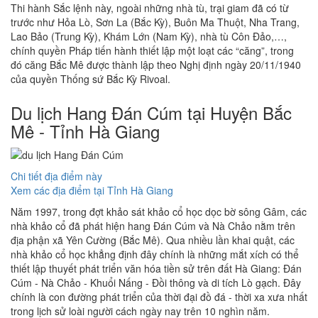
Thi hành Sắc lệnh này, ngoài những nhà tù, trại giam đã có từ
trước như Hỏa Lò, Sơn La (Bắc Kỳ), Buôn Ma Thuột, Nha Trang,
Lao Bảo (Trung Kỳ), Khám Lớn (Nam Kỳ), nhà tù Côn Đảo,…,
chính quyền Pháp tiến hành thiết lập một loạt các “căng”, trong
đó căng Bắc Mê được thành lập theo Nghị định ngày 20/11/1940
của quyền Thống sứ Bắc Kỳ Rivoal.
Du lịch Hang Đán Cúm tại Huyện Bắc
Mê - Tỉnh Hà Giang
Chi tiết địa điểm này
Xem các địa điểm tại Tỉnh Hà Giang
Năm 1997, trong đợt khảo sát khảo cổ học dọc bờ sông Gâm, các
nhà khảo cổ đã phát hiện hang Đán Cúm và Nà Chảo nằm trên
địa phận xã Yên Cường (Bắc Mê). Qua nhiều lần khai quật, các
nhà khảo cổ học khẳng định đây chính là những mắt xích có thể
thiết lập thuyết phát triển văn hóa tiền sử trên đất Hà Giang: Đán
Cúm - Nà Chảo - Khuổi Nấng - Đồi thông và di tích Lò gạch. Đây
chính là con đường phát triển của thời đại đồ đá - thời xa xưa nhất
trong lịch sử loài người cách ngày nay trên 10 nghìn năm.