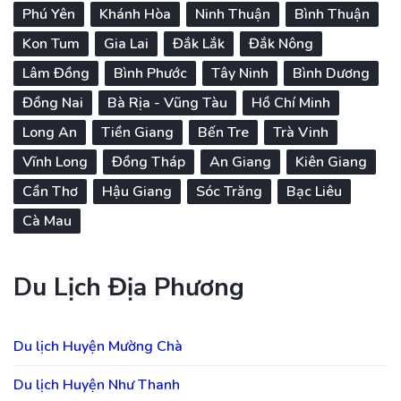
Phú Yên
Khánh Hòa
Ninh Thuận
Bình Thuận
Kon Tum
Gia Lai
Đắk Lắk
Đắk Nông
Lâm Đồng
Bình Phước
Tây Ninh
Bình Dương
Đồng Nai
Bà Rịa - Vũng Tàu
Hồ Chí Minh
Long An
Tiền Giang
Bến Tre
Trà Vinh
Vĩnh Long
Đồng Tháp
An Giang
Kiên Giang
Cần Thơ
Hậu Giang
Sóc Trăng
Bạc Liêu
Cà Mau
Du Lịch Địa Phương
Du lịch Huyện Mường Chà
Du lịch Huyện Như Thanh