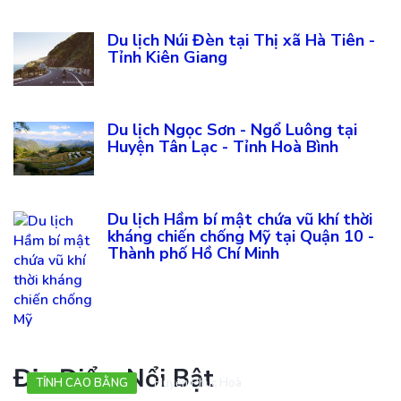
Du lịch Núi Đèn tại Thị xã Hà Tiên -
Tỉnh Kiên Giang
Du lịch Ngọc Sơn - Ngổ Luông tại
Huyện Tân Lạc - Tỉnh Hoà Bình
Du lịch Hầm bí mật chứa vũ khí thời
kháng chiến chống Mỹ tại Quận 10 -
Thành phố Hồ Chí Minh
Địa Điểm Nổi Bật
TỈNH CAO BẰNG
Huyện Phục Hoà