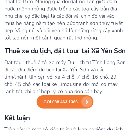
nhất là 15m. Những quả đồi đất nổi lên giữa đầm
nước mênh mông được trồng các loại cây bản địa
như chè, cọ đặc biệt là các đồi vải chín đỏ vải vào
mùa hè hàng năm tạo nên bức tranh sơn thủy tuyệt
đẹp. Vùng núi và đồi ven hồ là những rừng cây xanh
tốt tạo nên một cảnh quan rất thơ mộng.
Thuê xe du lịch, đặt tour tại Xã Yên Sơn
Đặt tour, thuê ô tô, xe máy Du Lịch từ Tỉnh Lạng Sơn
đi các địa điểm du lịch tại Xã Yên Sơn và các
tỉnh/thành lân cận với xe 4 chỗ, 7 chỗ, 16 chỗ, 29
chỗ, 45 chỗ, các loại xe Limousine đời mới có máy
lạnh tốt, chi phí hợp lý, có đưa đón sân bay.
GỌI 038.463.1386
Kết luận
Trên đây là một số kiến thức và kinh nghiệm
du lịch