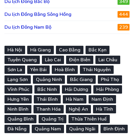
Du lịch Đông Bắc Bộ
349
Du lịch Đồng Bằng Sông Hồng
444
Du lịch Đông Nam Bộ
239
Hà Nội
Hà Giang
Cao Bằng
Bắc Kạn
Tuyên Quang
Lào Cai
Điện Biên
Lai Châu
Sơn La
Yên Bái
Hoà Bình
Thái Nguyên
Lạng Sơn
Quảng Ninh
Bắc Giang
Phú Thọ
Vĩnh Phúc
Bắc Ninh
Hải Dương
Hải Phòng
Hưng Yên
Thái Bình
Hà Nam
Nam Định
Ninh Bình
Thanh Hóa
Nghệ An
Hà Tĩnh
Quảng Bình
Quảng Trị
Thừa Thiên Huế
Đà Nẵng
Quảng Nam
Quảng Ngãi
Bình Định