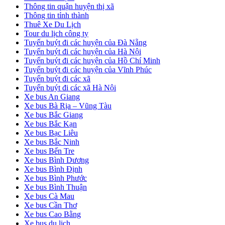
Thông tin quận huyện thị xã
Thông tin tỉnh thành
Thuê Xe Du Lịch
Tour du lịch công ty
Tuyến buýt đi các huyện của Đà Nẵng
Tuyến buýt đi các huyện của Hà Nội
Tuyến buýt đi các huyện của Hồ Chí Minh
Tuyến buýt đi các huyện của Vĩnh Phúc
Tuyến buýt đi các xã
Tuyến buýt đi các xã Hà Nội
Xe bus An Giang
Xe bus Bà Rịa – Vũng Tàu
Xe bus Bắc Giang
Xe bus Bắc Kạn
Xe bus Bạc Liêu
Xe bus Bắc Ninh
Xe bus Bến Tre
Xe bus Bình Dương
Xe bus Bình Định
Xe bus Bình Phước
Xe bus Bình Thuận
Xe bus Cà Mau
Xe bus Cần Thơ
Xe bus Cao Bằng
Xe bus du lịch