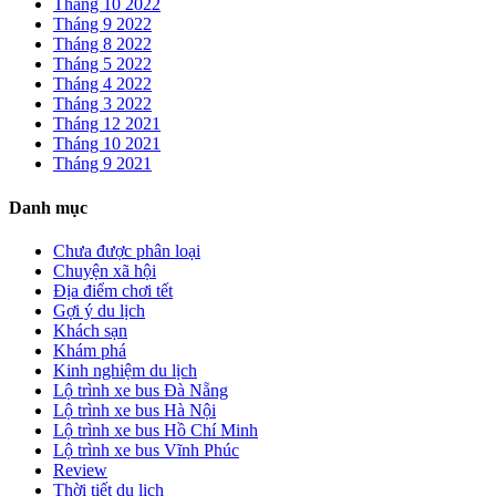
Tháng 10 2022
Tháng 9 2022
Tháng 8 2022
Tháng 5 2022
Tháng 4 2022
Tháng 3 2022
Tháng 12 2021
Tháng 10 2021
Tháng 9 2021
Danh mục
Chưa được phân loại
Chuyện xã hội
Địa điểm chơi tết
Gợi ý du lịch
Khách sạn
Khám phá
Kinh nghiệm du lịch
Lộ trình xe bus Đà Nẵng
Lộ trình xe bus Hà Nội
Lộ trình xe bus Hồ Chí Minh
Lộ trình xe bus Vĩnh Phúc
Review
Thời tiết du lịch