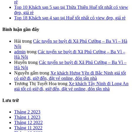
rẻ
Top 10 Khách sạn 5 sao tại Thừa Thiên Huế tốt nhất có view
đẹp, giá rẻ
Top 18 Khách sạn 4 sao tại Huế tốt nhất có view đẹp, giá rẻ
Bình luận gần đây
Hải
trong
Các tuyến xe buýt đi Xã Phú Cường – Ba Vì – Hà
Nội
admin
trong
Các tuyến xe buýt đi Xã Phú Cường – Ba Vì –
Hà Nội
Huyên
trong
Các tuyến xe buýt đi Xã Phú Cường – Ba Vì –
Hà Nội
Nguyễn gấm
trong
Xe khách Hưng Yên đi Bắc Ninh giá tốt
có giờ đi, giờ đến, đặt vé online, đón tận nhà
Trương Thị Tuyết Hoa
trong
Xe khách Tây Ninh đi Long An
giá tốt có giờ đi, giờ đến, đặt vé online, đón tận nhà
Lưu trữ
Tháng 2 2023
Tháng 1 2023
Tháng 12 2022
Tháng 11 2022